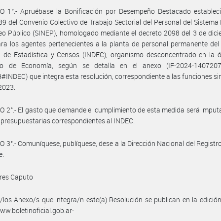
O 1°.- Apruébase la Bonificación por Desempeño Destacado estableci
 89 del Convenio Colectivo de Trabajo Sectorial del Personal del Sistema
o Público (SINEP), homologado mediante el decreto 2098 del 3 de dic
ra los agentes pertenecientes a la planta de personal permanente del 
 de Estadística y Censos (INDEC), organismo desconcentrado en la ór
rio de Economía, según se detalla en el anexo (IF-2024-140720
NDEC) que integra esta resolución, correspondiente a las funciones si
2023.
 2°.- El gasto que demande el cumplimiento de esta medida será imput
 presupuestarias correspondientes al INDEC.
 3°.- Comuníquese, publíquese, dese a la Dirección Nacional del Registro 
e.
dres Caputo
/los Anexo/s que integra/n este(a) Resolución se publican en la edició
w.boletinoficial.gob.ar-