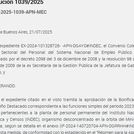
ución 1039/2025
-2025-1039-APN-MEC
de Buenos Aires, 21/07/2025
l expediente EX-2024-101328726- -APN-DGAYO#INDEC, el Convenio Cole
 Sectorial del Personal del Sistema Nacional de Empleo Público 
do por el decreto 2098 del 3 de diciembre de 2008 y la resolución 98 
de 2009 de la ex Secretaría de la Gestión Pública de la Jefatura de Ga
, y
ERANDO:
el expediente citado en el visto tramita la aprobación de la Bonific
o Destacado correspondiente a las funciones simples del período 2023
pertenecientes a la planta de personal permanente del Instituto Nac
ica y Censos (INDEC), organismo desconcentrado en la órbita del Mini
a, según se detalla en el anexo (IF-2024-140720704-APN-DGRRHH#IN
esta medida, de conformidad con lo establecido en el “Régimen para la A