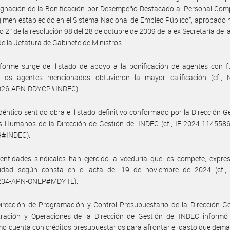
ignación de la Bonificación por Desempeño Destacado al Personal Com
gimen establecido en el Sistema Nacional de Empleo Público”, aprobado
lo 2° de la resolución 98 del 28 de octubre de 2009 de la ex Secretaría de 
de la Jefatura de Gabinete de Ministros.
forme surge del listado de apoyo a la bonificación de agentes con f
, los agentes mencionados obtuvieron la mayor calificación (cf., 
026-APN-DDYCP#INDEC).
déntico sentido obra el listado definitivo conformado por la Dirección G
s Humanos de la Dirección de Gestión del INDEC (cf., IF-2024-114558
#INDEC).
entidades sindicales han ejercido la veeduría que les compete, expr
idad según consta en el acta del 19 de noviembre de 2024 (cf., 
204-APN-ONEP#MDYTE).
irección de Programación y Control Presupuestario de la Dirección G
tración y Operaciones de la Dirección de Gestión del INDEC informó
o cuenta con créditos presupuestarios para afrontar el gasto que dem