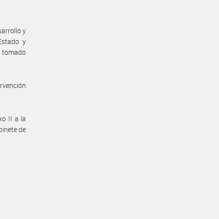
arrollo y
Estado y
ha tomado
ervención
o II a la
binete de