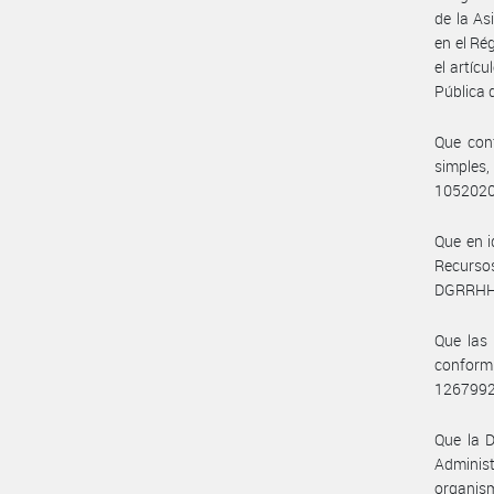
de la As
en el Ré
el artícu
Pública 
Que con
simples
105202
Que en i
Recurso
DGRRHH
Que las 
conform
126799
Que la D
Adminis
organism