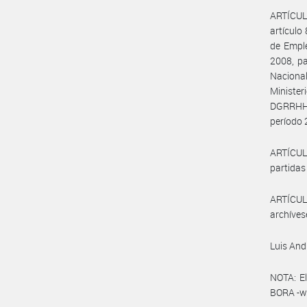
ARTÍCUL
artículo
de Emple
2008, pa
Nacional
Ministe
DGRRHH#I
período 
ARTÍCULO
partidas
ARTÍCULO
archíves
Luis An
NOTA: El
BORA -ww