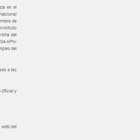
da en el
 Nacional
iembre de
Instituto
bita del
704-APN-
mples del
ado a las
Oficial y
n web del