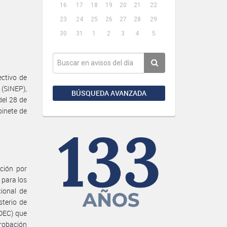
16
17
18
19
20
21
22
23
24
25
26
27
28
29
30
31
1
2
3
4
5
ctivo de
(SINEP),
BÚSQUEDA AVANZADA
del 28 de
binete de
ación por
 para los
ional de
sterio de
DEC) que
probación