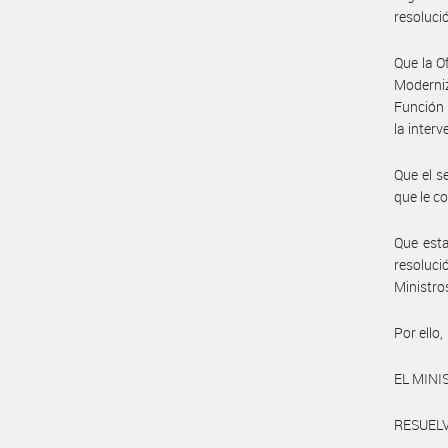
resoluc
Que la O
Moderni
Función 
la inter
Que el s
que le c
Que esta
resoluci
Ministro
Por ello,
EL MINI
RESUELV