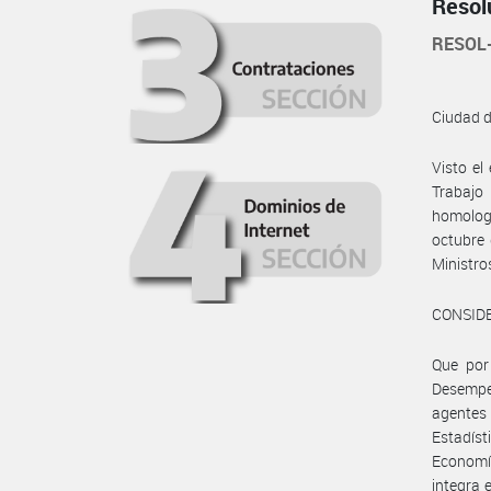
Resol
RESOL
Ciudad 
Visto e
Trabajo
homologa
octubre 
Ministros
CONSID
Que por 
Desempeñ
agentes 
Estadíst
Economí
integra 