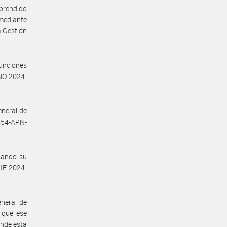
prendido
 mediante
la Gestión
unciones
NO-2024-
eneral de
654-APN-
esando su
IF-2024-
eneral de
 que ese
ande esta