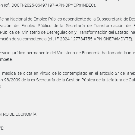
ión (cf., DOCFI-2025-06497197-APN-DPYCP#INDEC).
ficina Nacional de Empleo Público dependiente de la Subsecretaría de Des
zación del Empleo Público de la Secretaría de Transformación del 
Pública del Ministerio de Desregulación y Transformación del Estado, 
vención de su competencia (cf., IF-2024-127734755-APN-ONEP#MDYTE).
ervicio jurídico permanente del Ministerio de Economía ha tomado la int
ompete.
 medida se dicta en virtud de lo contemplado en el artículo 2° del anex
ón 98/2009 de la ex Secretaría de la Gestión Pública de la Jefatura de Ga
s.
STRO DE ECONOMÍA
E: