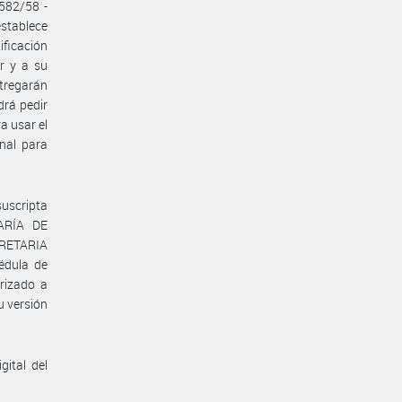
6582/58 -
establece
ificación
r y a su
tregarán
drá pedir
a usar el
onal para
uscripta
ARÍA DE
CRETARIA
édula de
orizado a
u versión
gital del