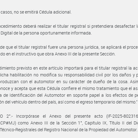
 casos, no se emitirá Cédula adicional.
ocedimiento deberá realizar el titular registral si pretendiera desafectar 
il Digital de la persona oportunamente informada.
de que el titular registral fuere una persona jurídica, se aplicará el proc
ido en el instructivo que obra Anexo III de la presente Sección.
dimiento previsto en este artículo importará para el titular registral la a
icha habilitación no modifica su responsabilidad civil por los daños y p
produzcan con el automotor en su carácter de dueño de la cosa. Asim
conoce y acepta que esta Cédula confiere el mismo tratamiento que el a
a de Identificación del Automotor en soporte papel a los efectos de pe
ión del vehículo dentro del país, así como el egreso temporario del mismo.”
O 2°.- Incorpórase el Anexo del presente acto (IF-2025-80231
#MJ) como Anexo III de la Sección 1°, Capítulo IX, Título II del Di
écnico-Registrales del Registro Nacional de la Propiedad del Automotor.