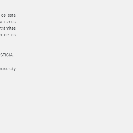
 de esta
canismos
 trámites
so de los
USTICIA.
nciso c) y