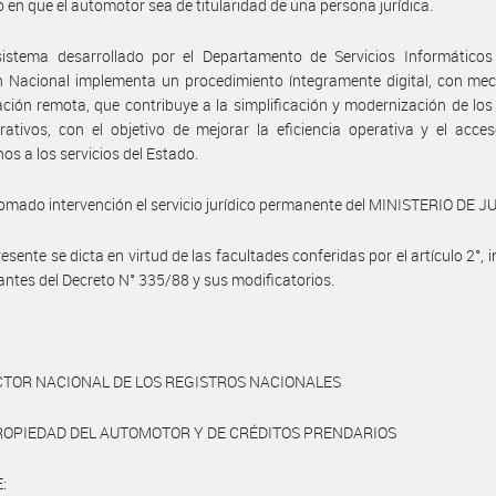
 en que el automotor sea de titularidad de una persona jurídica.
sistema desarrollado por el Departamento de Servicios Informáticos
n Nacional implementa un procedimiento íntegramente digital, con me
ación remota, que contribuye a la simplificación y modernización de los
rativos, con el objetivo de mejorar la eficiencia operativa y el acce
os a los servicios del Estado.
omado intervención el servicio jurídico permanente del MINISTERIO DE J
esente se dicta en virtud de las facultades conferidas por el artículo 2°, i
ntes del Decreto N° 335/88 y sus modificatorios.
CTOR NACIONAL DE LOS REGISTROS NACIONALES
ROPIEDAD DEL AUTOMOTOR Y DE CRÉDITOS PRENDARIOS
: