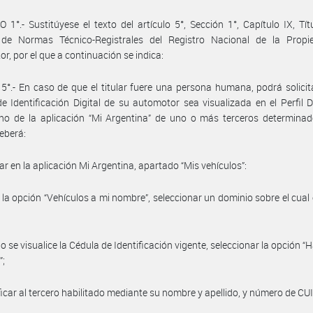
 1°.- Sustitúyese el texto del artículo 5°, Sección 1°, Capítulo IX, Títu
 de Normas Técnico-Registrales del Registro Nacional de la Propi
r, por el que a continuación se indica:
o 5°.- En caso de que el titular fuere una persona humana, podrá solicit
e Identificación Digital de su automotor sea visualizada en el Perfil Di
o de la aplicación “Mi Argentina” de uno o más terceros determinado
deberá:
sar en la aplicación Mi Argentina, apartado “Mis vehículos”:
 la opción “Vehículos a mi nombre”, seleccionar un dominio sobre el cual e
;
 se visualice la Cédula de Identificación vigente, seleccionar la opción “H
”;
ificar al tercero habilitado mediante su nombre y apellido, y número de CUI