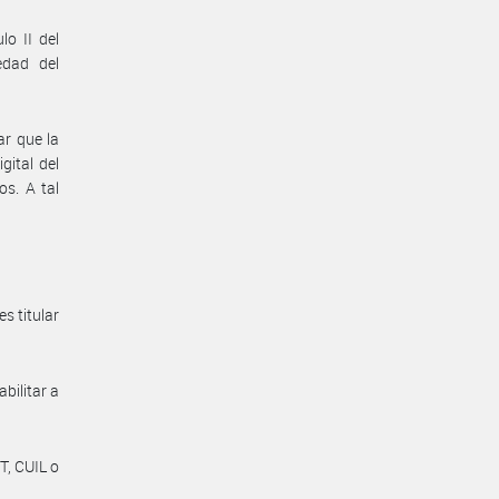
lo II del
edad del
ar que la
gital del
s. A tal
s titular
abilitar a
T, CUIL o