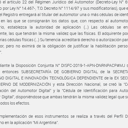
ó el artículo 22 del Régimen Jurídico del Automotor (Decreto-Ley N° 
do por Ley N° 14.467-, T.O. Decreto N° 1114/97 y sus modificatorias), que 
 el Registro entregará al titular del automotor una o más cédulas de ident
, en las que se consignarán los datos que, con respecto al automoto
ario, establezca la autoridad de aplicación (…) Las cédulas se en
ente, las que tendrán la misma validez que las físicas. El adquirente po
rias cédulas físicas (…) Su tenencia acreditará derecho o autorización par
r, pero no eximirá de la obligación de justificar la habilitación pers
”.
iante la Disposición Conjunta N° DISFC-2019-1-APN-DNRNPACP#MJ s
la entonces SUBSECRETARÍA DE GOBIERNO DIGITAL de la SECRET
O DIGITAL E INNOVACIÓN TECNOLÓGICA DEPENDIENTE de la EX SE
ERNO DE MODERNIZACIÓN y esta Dirección Nacional, se creó la “C
cación del Automotor Digital” y la “Cédula de Identificación para Aut
 Digital”, disponiéndose que ambas tendrán la misma validez legal que s
 todos los efectos.
mplementación de esos instrumentos se realiza a través del Perfil Di
o en la aplicación “Mi Argentina”.