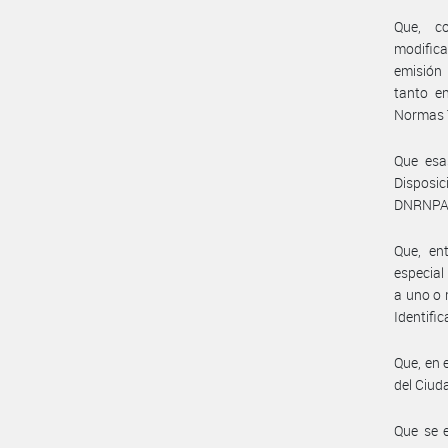
Que, c
modifica
emisión 
tanto en
Normas T
Que esas
Dispos
DNRNPA
Que, en
especial
a uno o 
Identific
Que, en e
del Ciuda
Que se e