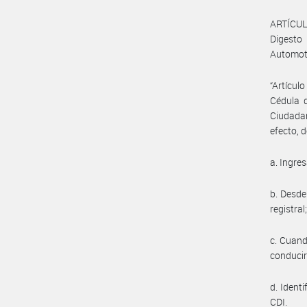
ARTÍCULO
Digesto
Automoto
“Artícul
Cédula d
Ciudadan
efecto, 
a. Ingre
b. Desde
registral
c. Cuando
conducir
d. Ident
CDI.