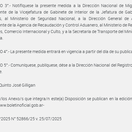
 3°.- Notifíquese la presente medida a la Dirección Nacional de Mig
nte de la Vicejefatura de Gabinete de Interior de la Jefatura de Ga
os, al Ministerio de Seguridad Nacional, a la Dirección General de
nte de la Agencia de Recaudación y Control Aduanero, al Ministerio de R
es, Comercio Internacional y Culto, y a la Secretaría de Transporte del Mini
a.
 4°.- La presente medida entrará en vigencia a partir del día de su public
 5°.- Comuníquese, publíquese, dése a la Dirección Nacional del Registro 
e.
 Quinto José Gilligan
/los Anexo/s que integra/n este(a) Disposición se publican en la edició
w.boletinoficial.gob.ar-
7/2025 N° 52866/25 v. 25/07/2025