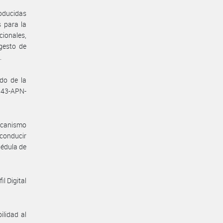
ducidas
s para la
cionales,
igesto de
.
do de la
43-APN-
ecanismo
 conducir
Cédula de
il Digital
ilidad al