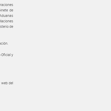
raciones
binete de
 Aduanas
elaciones
sterio de
ación.
Oficial y
n web del