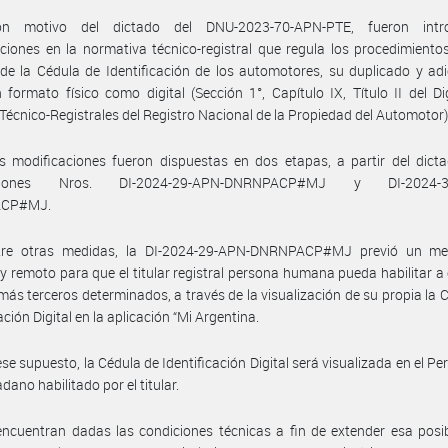
on motivo del dictado del DNU-2023-70-APN-PTE, fueron intro
ciones en la normativa técnico-registral que regula los procedimiento
de la Cédula de Identificación de los automotores, su duplicado y adi
 formato físico como digital (Sección 1°, Capítulo IX, Título II del D
écnico-Registrales del Registro Nacional de la Propiedad del Automotor)
 modificaciones fueron dispuestas en dos etapas, a partir del dicta
iciones Nros. DI-2024-29-APN-DNRNPACP#MJ y DI-2024-3
CP#MJ.
tre otras medidas, la DI-2024-29-APN-DNRNPACP#MJ previó un m
 y remoto para que el titular registral persona humana pueda habilitar a
más terceros determinados, a través de la visualización de su propia la 
ación Digital en la aplicación “Mi Argentina.
se supuesto, la Cédula de Identificación Digital será visualizada en el Perf
dano habilitado por el titular.
ncuentran dadas las condiciones técnicas a fin de extender esa posib