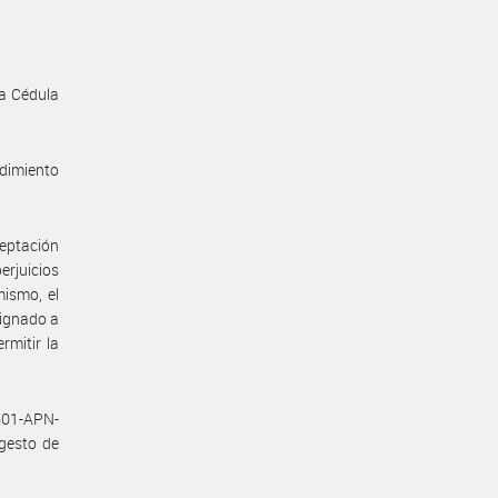
la Cédula
edimiento
ceptación
erjuicios
ismo, el
signado a
rmitir la
601-APN-
gesto de