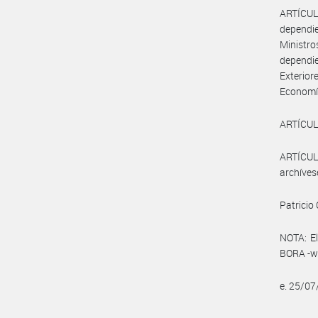
ARTÍCULO
dependie
Ministr
dependie
Exterior
Economí
ARTÍCULO
ARTÍCULO
archíves
Patricio
NOTA: El
BORA -ww
e. 25/0