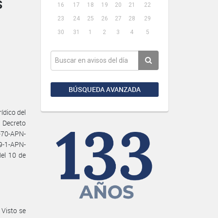
S
16
17
18
19
20
21
22
23
24
25
26
27
28
29
30
31
1
2
3
4
5
BÚSQUEDA AVANZADA
dico del
 Decreto
3-70-APN-
9-1-APN-
el 10 de
 Visto se