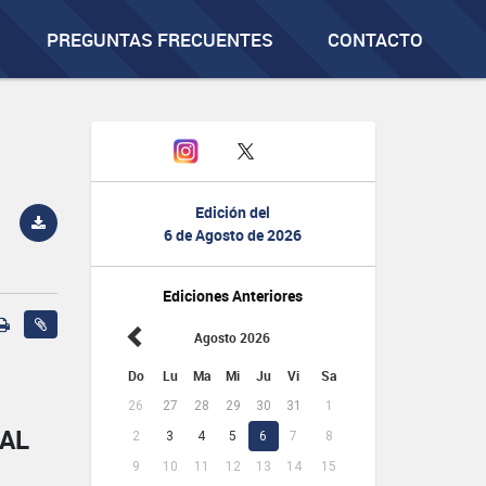
PREGUNTAS FRECUENTES
CONTACTO
Edición del
6 de Agosto de 2026
Ediciones Anteriores
Agosto 2026
Do
Lu
Ma
Mi
Ju
Vi
Sa
26
27
28
29
30
31
1
NAL
2
3
4
5
6
7
8
9
10
11
12
13
14
15