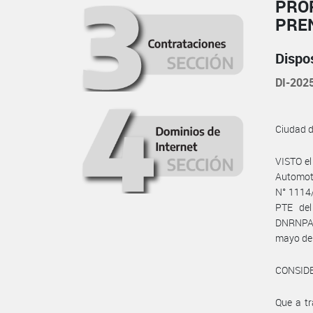
PRO
PRE
Dispo
DI-20
Ciudad 
VISTO e
Automot
N° 1114/
PTE del
DNRNPAC
mayo de
CONSID
Que a tr