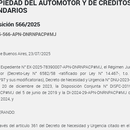
PIEDAD DEL AUTOMOTOR Y DE CRÉDITO
NDARIOS
sición 566/2025
25-566-APN-DNRNPACP#MJ
de Buenos Aires, 23/07/2025
l Expediente N° EX-2025-78390007-APN-DNRNPACP#MJ, el Régimen Jurí
or (Decreto-Ley N° 6582/58 -ratificado por Ley N° 14.467-, t.o.
97 y sus modificatorias), Decreto de Necesidad y Urgencia N° DNU-202
 20 de diciembre de 2023, la Disposición Conjunta N° DISFC-201
P#MJ del 5 de junio de 2019 y la DI-2024-29-APN-DNRNPACP#MJ d
 2024, y
ERANDO:
avés del artículo 361 del Decreto de Necesidad y Urgencia citado en el