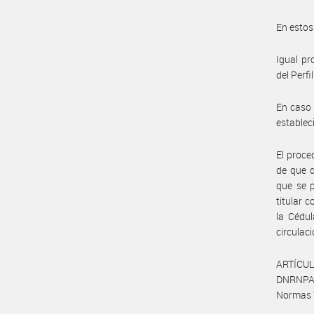
En estos
Igual pr
del Perf
En caso 
establec
El proce
de que d
que se 
titular 
la Cédul
circulac
ARTÍCUL
DNRNPACP
Normas T