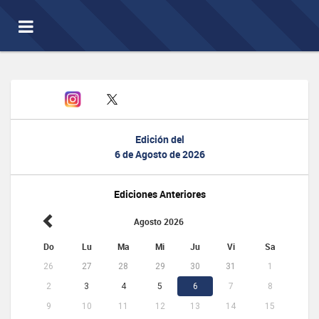
Toggle
navigation
Edición del
6 de Agosto de 2026
Ediciones Anteriores
Agosto 2026
Do
Lu
Ma
Mi
Ju
Vi
Sa
26
27
28
29
30
31
1
2
3
4
5
6
7
8
9
10
11
12
13
14
15