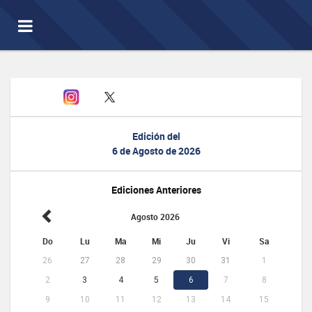
Toggle
navigation
Edición del
6 de Agosto de 2026
Ediciones Anteriores
Agosto 2026
Do
Lu
Ma
Mi
Ju
Vi
Sa
26
27
28
29
30
31
1
2
3
4
5
6
7
8
9
10
11
12
13
14
15