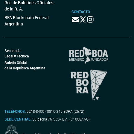
Red de Boletines Oficiales
de la R. A.
CONTACTO
BFA Blockchain Federal
Argentina
Secretaría
Legal y Técnica
Boletín Oficial
de la República Argentina
TELÉFONOS:
5218-8400 - 0810-345-BORA (2672)
SEDE CENTRAL:
Suipacha 767, C.A.B.A. (C1008AAO)