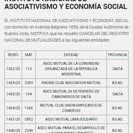
ASOCIATIVISMO Y ECONOMÍA SOCIAL
EL INSTITUTO NACIONAL DE ASOCIATIVISMO Y ECONOMÍA SOCIAL
con domicilio en Avenida Belgrano 1656, de la Ciudad Autónoma de
Buenos Aires, NOTIFICA que ha resuelto CANCELAR DEL REGISTRO
NACIONAL DE MUTUALIDADES a las siguientes entidades:
RESFC
MAT
ENTIDAD
PROVINCIA
ASOC MUTUAL DE LA COMUNIDAD
1422/25
113
ORGANIZADA DE LA REPUBLICA
SALTA
ARGENTINA
1429/25
2383
RACING CLUB ASOCIACION MUTUAL
BS.AS.
ASOC MUTUAL 26 DE FEBRERO DE
1432/25
104
SALTA
CAMIONEROS DE SALTA
MUTUAL CLUB UNION EMPLEADOS DE
1434/25
1266
BS.AS.
COMERCIO
1437/25
2852
ASOC MUTUAL LIMA SOLIDARIO
BS.AS.
ASOC MUTUAL PARA EL DESARROLLO DE
1440/25
2349
BS.AS.