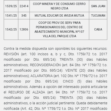
COOP MINERA Y DE CONSUMO CERRO
1539/25
22414
SAN JUAN
NEGRO LTDA
1541/25
345
MUTUAL EDUCAR DE AYUDA MUTUA
TUCUMAN
COOP DE PROV DE SERV PARA
PERMISIONARIOS DEL CENTRO DE
1542/25
12806
CABA
ABASTECIMIENTO MUNICIPAL Nº107
VILLA DEL PARQUE LTDA
Contra la medida dispuesta son oponibles los siguientes recursos:
REVISIÓN (art. 100 incisos a, b y c, Dto. 1759/72 t.o. 2017
modificado por Dto. 695/24): TREINTA (30) días hábiles
administrativos; RECONSIDERACIÓN (art. 84 Dto. Nº 1759/72 t.o.
2017 modificado por Dto. 695/24): VEINTE (20) días hábiles
administrativos); ACLARATORIA (art. 102 Dto. Nº 1759/72 t.o. 2017
modificado por Dto. 695/24): CINCO (5) días hábiles
administrativos. Además a opción del interesado podrá articularse
el RECURSO DE ALZADA (art. 94 Dto. Nº 1759/72 t.o. 2017
modificado por Dto. 695/24): TREINTA (30) días hábiles
administrativos, o la acción judicial pertinente. Queda debidamente
notificada (Art. 42, Dto. Nº 1759/72 t.o. Dto. Nº 2017 modificado