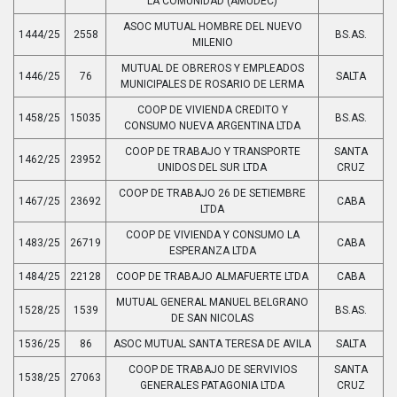
LA COMUNIDAD (AMUDEC)
ASOC MUTUAL HOMBRE DEL NUEVO
1444/25
2558
BS.AS.
MILENIO
MUTUAL DE OBREROS Y EMPLEADOS
1446/25
76
SALTA
MUNICIPALES DE ROSARIO DE LERMA
COOP DE VIVIENDA CREDITO Y
1458/25
15035
BS.AS.
CONSUMO NUEVA ARGENTINA LTDA
COOP DE TRABAJO Y TRANSPORTE
SANTA
1462/25
23952
UNIDOS DEL SUR LTDA
CRUZ
COOP DE TRABAJO 26 DE SETIEMBRE
1467/25
23692
CABA
LTDA
COOP DE VIVIENDA Y CONSUMO LA
1483/25
26719
CABA
ESPERANZA LTDA
1484/25
22128
COOP DE TRABAJO ALMAFUERTE LTDA
CABA
MUTUAL GENERAL MANUEL BELGRANO
1528/25
1539
BS.AS.
DE SAN NICOLAS
1536/25
86
ASOC MUTUAL SANTA TERESA DE AVILA
SALTA
COOP DE TRABAJO DE SERVIVIOS
SANTA
1538/25
27063
GENERALES PATAGONIA LTDA
CRUZ