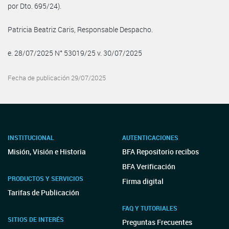
por Dto. 695/24).
Patricia Beatriz Caris, Responsable Despacho.
e. 28/07/2025 N° 53019/25 v. 30/07/2025
Fecha de publicación 29/07/2025
INSTITUCIONAL
AUTENTICACIONES
Misión, Visión e Historia
BFA Repositorio recibos
BFA Verificación
PRODUCTOS Y SERVICIOS
Firma digital
Tarifas de Publicación
FAQ Y TUTORIALES
SITIOS DE INTERÉS
Preguntas Frecuentes