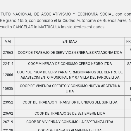
ITUTO NACIONAL DE ASOCIATIVISMO Y ECONOMÍA SOCIAL con domi
Belgrano 1656, con domicilio el la Ciudad Autónoma de Buenos Aires,
esuelto CANCELAR la MATRICULA las siguientes entidades:
MAT
ENTIDAD
PR
27063
COOP DE TRABAJO DE SERVIVIOS GENERALES PATAGONIA LTDA
22414
COOP MINERA Y DE CONSUMO CERRO NEGRO LTDA
S
COOP DE PROV DE SERV PARA PERMISIONARIOS DEL CENTRO DE
12806
ABASTECIMIENTO MUNICIPAL Nº107 VILLA DEL PARQUE LTDA
COOP DE VIVIENDA CREDITO Y CONSUMO NUEVA ARGENTINA
15035
LTDA
23952
COOP DE TRABAJO Y TRANSPORTE UNIDOS DEL SUR LTDA
23692
COOP DE TRABAJO 26 DE SETIEMBRE LTDA
26719
COOP DE VIVIENDA Y CONSUMO LA ESPERANZA LTDA
22128
COOP DE TRABAJO ALMAFUERTE LTDA