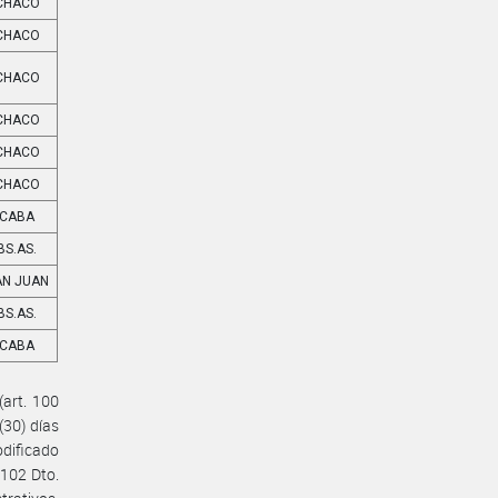
CHACO
CHACO
CHACO
CHACO
CHACO
CHACO
CABA
BS.AS.
AN JUAN
BS.AS.
CABA
(art. 100
(30) días
odificado
 102 Dto.