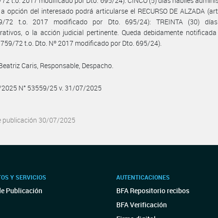
72 t.o. 2017 modificado por Dto. 695/24): CINCO (5) días hábiles adminis
 opción del interesado podrá articularse el RECURSO DE ALZADA (art.
/72 t.o. 2017 modificado por Dto. 695/24): TREINTA (30) días
rativos, o la acción judicial pertinente. Queda debidamente notificada 
1759/72 t.o. Dto. Nº 2017 modificado por Dto. 695/24).
 Beatriz Caris, Responsable, Despacho.
7/2025 N° 53559/25 v. 31/07/2025
e publicación 30/07/2025
OS Y SERVICIOS
AUTENTICACIONES
de Publicación
BFA Repositorio recibos
BFA Verificación