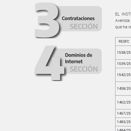
EL INST
Avenida 
que ha r
RESFC
1538/25
1539/25
1542/25
1458/25
1462/25
1467/25
1483/25
1484/25