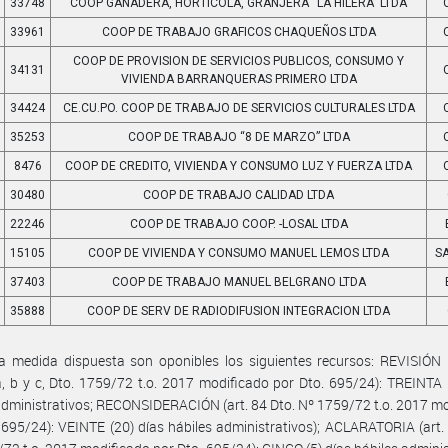
33748
COOP GANADERA, HORTICOLA, GRANJERA “LA HILERA” LTDA
33961
COOP DE TRABAJO GRAFICOS CHAQUEÑOS LTDA
COOP DE PROVISION DE SERVICIOS PUBLICOS, CONSUMO Y
34131
VIVIENDA BARRANQUERAS PRIMERO LTDA
34424
CE.CU.PO. COOP DE TRABAJO DE SERVICIOS CULTURALES LTDA
35253
COOP DE TRABAJO “8 DE MARZO” LTDA
8476
COOP DE CREDITO, VIVIENDA Y CONSUMO LUZ Y FUERZA LTDA
30480
COOP DE TRABAJO CALIDAD LTDA
22246
COOP DE TRABAJO COOP. -LOSAL LTDA
15105
COOP DE VIVIENDA Y CONSUMO MANUEL LEMOS LTDA
S
37403
COOP DE TRABAJO MANUEL BELGRANO LTDA
35888
COOP DE SERV DE RADIODIFUSION INTEGRACION LTDA
a medida dispuesta son oponibles los siguientes recursos: REVISIÓN 
a, b y c, Dto. 1759/72 t.o. 2017 modificado por Dto. 695/24): TREINTA 
administrativos; RECONSIDERACIÓN (art. 84 Dto. Nº 1759/72 t.o. 2017 m
 695/24): VEINTE (20) días hábiles administrativos); ACLARATORIA (art.