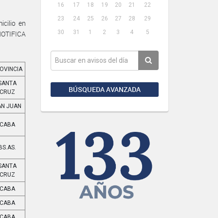
16
17
18
19
20
21
22
23
24
25
26
27
28
29
cilio en
30
31
1
2
3
4
5
 NOTIFICA
OVINCIA
SANTA
BÚSQUEDA AVANZADA
CRUZ
AN JUAN
CABA
BS.AS.
SANTA
CRUZ
CABA
CABA
CABA