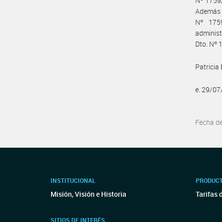
Nº 1759/
Además a
Nº 1759
administ
Dto. Nº 
Patricia
e. 29/0
Fecha d
INSTITUCIONAL
PRODUCT
Misión, Visión e Historia
Tarifas 
SITIOS DE INTERÉS