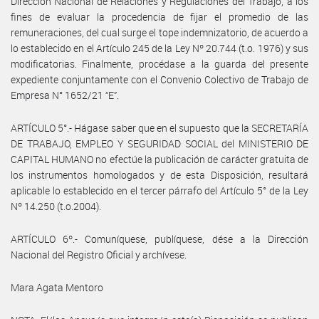
Dirección Nacional de Relaciones y Regulaciones del Trabajo, a los
fines de evaluar la procedencia de fijar el promedio de las
remuneraciones, del cual surge el tope indemnizatorio, de acuerdo a
lo establecido en el Artículo 245 de la Ley Nº 20.744 (t.o. 1976) y sus
modificatorias. Finalmente, procédase a la guarda del presente
expediente conjuntamente con el Convenio Colectivo de Trabajo de
Empresa N° 1652/21 “E”.
ARTÍCULO 5°.- Hágase saber que en el supuesto que la SECRETARÍA
DE TRABAJO, EMPLEO Y SEGURIDAD SOCIAL del MINISTERIO DE
CAPITAL HUMANO no efectúe la publicación de carácter gratuita de
los instrumentos homologados y de esta Disposición, resultará
aplicable lo establecido en el tercer párrafo del Artículo 5° de la Ley
Nº 14.250 (t.o.2004).
ARTÍCULO 6º.- Comuníquese, publíquese, dése a la Dirección
Nacional del Registro Oficial y archívese.
Mara Agata Mentoro