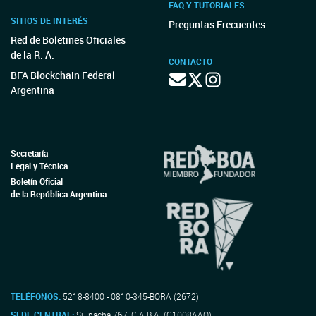
FAQ Y TUTORIALES
SITIOS DE INTERÉS
Preguntas Frecuentes
Red de Boletines Oficiales
de la R. A.
CONTACTO
BFA Blockchain Federal
Argentina
Secretaría
Legal y Técnica
Boletín Oficial
de la República Argentina
TELÉFONOS:
5218-8400 - 0810-345-BORA (2672)
SEDE CENTRAL:
Suipacha 767, C.A.B.A. (C1008AAO)