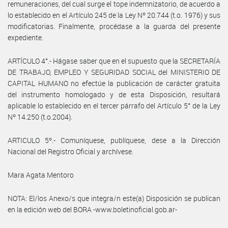
remuneraciones, del cual surge el tope indemnizatorio, de acuerdo a
lo establecido en el Artículo 245 de la Ley Nº 20.744 (t.o. 1976) y sus
modificatorias. Finalmente, procédase a la guarda del presente
expediente.
ARTÍCULO 4°.- Hágase saber que en el supuesto que la SECRETARÍA
DE TRABAJO, EMPLEO Y SEGURIDAD SOCIAL del MINISTERIO DE
CAPITAL HUMANO no efectúe la publicación de carácter gratuita
del instrumento homologado y de esta Disposición, resultará
aplicable lo establecido en el tercer párrafo del Artículo 5° de la Ley
Nº 14.250 (t.o.2004).
ARTICULO 5º.- Comuníquese, publíquese, dese a la Dirección
Nacional del Registro Oficial y archívese.
Mara Agata Mentoro
NOTA: El/los Anexo/s que integra/n este(a) Disposición se publican
en la edición web del BORA -www.boletinoficial.gob.ar-