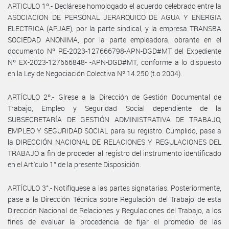
ARTICULO 1º.- Declárese homologado el acuerdo celebrado entre la
ASOCIACION DE PERSONAL JERARQUICO DE AGUA Y ENERGIA
ELECTRICA (APJAE), por la parte sindical, y la empresa TRANSBA
SOCIEDAD ANONIMA, por la parte empleadora, obrante en el
documento Nº RE-2023-127666798-APN-DGD#MT del Expediente
Nº EX-2023-127666848- -APN-DGD#MT, conforme a lo dispuesto
en la Ley de Negociación Colectiva Nº 14.250 (t.o 2004).
ARTÍCULO 2º.- Gírese a la Dirección de Gestión Documental de
Trabajo, Empleo y Seguridad Social dependiente de la
SUBSECRETARÍA DE GESTIÓN ADMINISTRATIVA DE TRABAJO,
EMPLEO Y SEGURIDAD SOCIAL para su registro. Cumplido, pase a
la DIRECCIÓN NACIONAL DE RELACIONES Y REGULACIONES DEL
TRABAJO a fin de proceder al registro del instrumento identificado
en el Artículo 1° de la presente Disposición.
ARTÍCULO 3°.- Notifíquese a las partes signatarias. Posteriormente,
pase a la Dirección Técnica sobre Regulación del Trabajo de esta
Dirección Nacional de Relaciones y Regulaciones del Trabajo, a los
fines de evaluar la procedencia de fijar el promedio de las