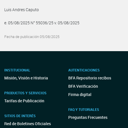
Luis Andres Caputo
e. 05/08/2025 N° 55036/25 v. 05/08/2025
Fecha de publicación 05/08/2025
INSTITUCIONAL
AUTENTICACIONES
Misión, Visión e Historia
BFA Repositorio recibos
BFA Verificación
PRODUCTOS Y SERVICIOS
Firma digital
Tarifas de Publicación
FAQ Y TUTORIALES
SITIOS DE INTERÉS
Preguntas Frecuentes
Red de Boletines Oficiales