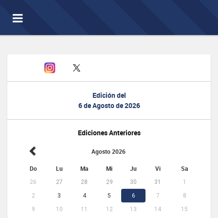
Toggle
navigation
Edición del
6 de Agosto de 2026
Ediciones Anteriores
Agosto 2026
Do
Lu
Ma
Mi
Ju
Vi
Sa
26
27
28
29
30
31
1
2
3
4
5
6
7
8
9
10
11
12
13
14
15