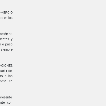
OMERCIO
do en los
Nación no
dentes y
r el paso
 siempre
LACIONES
rtir del
do a las
ndose en
resente,
nte, con