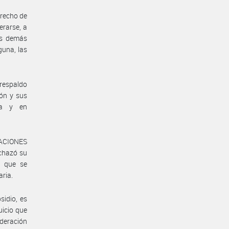
erecho de
erarse, a
os demás
guna, las
 respaldo
ión y sus
ria y en
ELACIONES
chazó su
o que se
aria.
sidio, es
uicio que
ideración