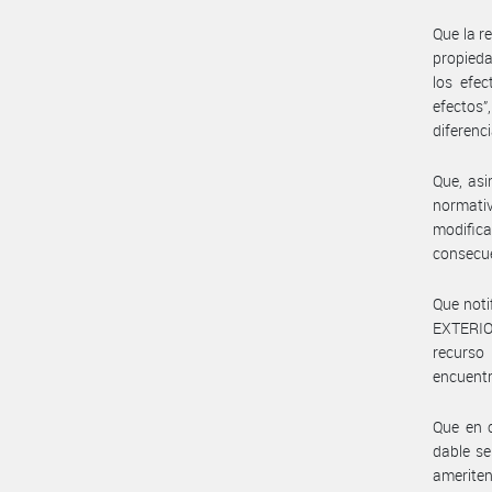
Que la r
propieda
los efec
efectos”
diferenci
Que, asi
normativ
modific
consecue
Que noti
EXTERIO
recurso
encuentr
Que en c
dable se
ameriten