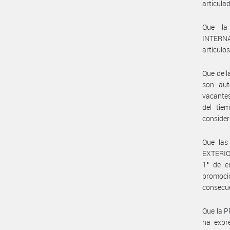
articula
Que la
INTERNAC
artículo
Que de l
son aut
vacantes
del tie
consider
Que las
EXTERIO
1° de e
promoci
consecue
Que la 
ha expr