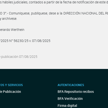
s hábiles judiciales, contados a partir de la fecha de notificación de este 
O 3°.- Comuníquese, publíquese, dese a la DIRECCIÓN NACIONAL DEL 
y archívese.
Gerardo Werthein
8/2025 N° 56230/25 v. 07/08/2025
e publicación 07/08/2025
OS Y SERVICIOS
AUTENTICACIONES
de Publicación
BFA Repositorio recibos
BFA Verificación
Firma digital