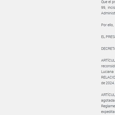
Que el p
99, inc
Administ
Por ello,
EL PRES
DECRET
ARTÍCUL
reconsid
Luciana
RELACIO
de 2024.
ARTÍCULO
agotada 
Reglamen
expedita