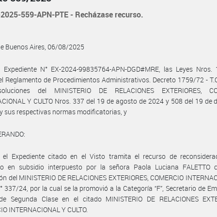
2025-559-APN-PTE - Recházase recurso.
de Buenos Aires, 06/08/2025
l Expediente N° EX-2024-99835764-APN-DGD#MRE, las Leyes Nros. 
el Reglamento de Procedimientos Administrativos. Decreto 1759/72 - T.
soluciones del MINISTERIO DE RELACIONES EXTERIORES, C
CIONAL Y CULTO Nros. 337 del 19 de agosto de 2024 y 508 del 19 de d
y sus respectivas normas modificatorias, y
ERANDO:
 el Expediente citado en el Visto tramita el recurso de reconsidera
ico en subsidio interpuesto por la señora Paola Luciana FALETTO c
ión del MINISTERIO DE RELACIONES EXTERIORES, COMERCIO INTERNA
 337/24, por la cual se la promovió a la Categoría “F”, Secretario de E
de Segunda Clase en el citado MINISTERIO DE RELACIONES EXT
O INTERNACIONAL Y CULTO.