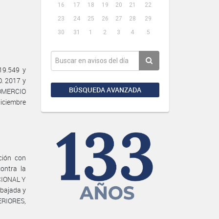
16
17
18
19
20
21
22
23
24
25
26
27
28
29
30
31
1
2
3
4
5
19.549 y
O. 2017 y
BÚSQUEDA AVANZADA
OMERCIO
iciembre
ción con
ontra la
CIONAL Y
mbajada y
ERIORES,