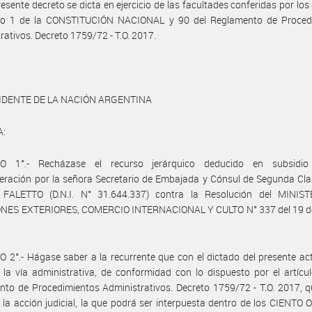
resente decreto se dicta en ejercicio de las facultades conferidas por los 
iso 1 de la CONSTITUCIÓN NACIONAL y 90 del Reglamento de Proced
rativos. Decreto 1759/72 - T.O. 2017.
IDENTE DE LA NACIÓN ARGENTINA
A:
O 1°.- Recházase el recurso jerárquico deducido en subsidi
eración por la señora Secretario de Embajada y Cónsul de Segunda Cl
 FALETTO (D.N.I. N° 31.644.337) contra la Resolución del MINIS
NES EXTERIORES, COMERCIO INTERNACIONAL Y CULTO N° 337 del 19 d
 2°.- Hágase saber a la recurrente que con el dictado del presente a
la vía administrativa, de conformidad con lo dispuesto por el artícu
to de Procedimientos Administrativos. Decreto 1759/72 - T.O. 2017, 
 la acción judicial, la que podrá ser interpuesta dentro de los CIENT