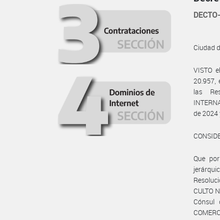
DECTO-
Ciudad 
VISTO e
20.957, 
las Re
INTERNA
de 2024 
CONSID
Que por
jerárqu
Resoluc
CULTO N°
Cónsul 
COMERCI