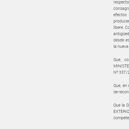
respecto
consagra
efectos
producen
libere. 
antigüed
desde es
la nueva
Que, co
MINIST
Nº 337/2
Que, en 
de recon
Que la 
EXTERIO
compete