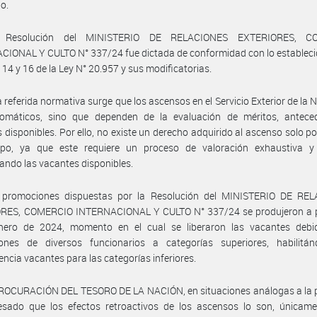
do.
 Resolución del MINISTERIO DE RELACIONES EXTERIORES, C
IONAL Y CULTO N° 337/24 fue dictada de conformidad con lo estableci
s 14 y 16 de la Ley N° 20.957 y sus modificatorias.
a referida normativa surge que los ascensos en el Servicio Exterior de la 
omáticos, sino que dependen de la evaluación de méritos, antece
 disponibles. Por ello, no existe un derecho adquirido al ascenso solo po
mpo, ya que este requiere un proceso de valoración exhaustiva y
ando las vacantes disponibles.
 promociones dispuestas por la Resolución del MINISTERIO DE RE
RES, COMERCIO INTERNACIONAL Y CULTO N° 337/24 se produjeron a pa
nero de 2024, momento en el cual se liberaron las vacantes debi
ones de diversos funcionarios a categorías superiores, habilitá
ncia vacantes para las categorías inferiores.
PROCURACIÓN DEL TESORO DE LA NACIÓN, en situaciones análogas a la p
esado que los efectos retroactivos de los ascensos lo son, únicame