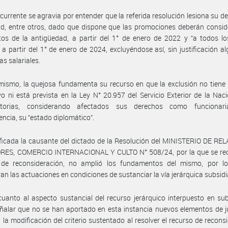
ecurrente se agravia por entender que la referida resolución lesiona su d
d, entre otros, dado que dispone que las promociones deberán consid
tos de la antigüedad, a partir del 1° de enero de 2022 y “a todos l
, a partir del 1° de enero de 2024, excluyéndose así, sin justificación al
as salariales.
mismo, la quejosa fundamenta su recurso en que la exclusión no tiene
o ni está prevista en la Ley N° 20.957 del Servicio Exterior de la Nac
atorias, considerando afectados sus derechos como funciona
ncia, su “estado diplomático”.
ficada la causante del dictado de la Resolución del MINISTERIO DE R
RES, COMERCIO INTERNACIONAL Y CULTO N° 508/24, por la que se re
 de reconsideración, no amplió los fundamentos del mismo, por l
an las actuaciones en condiciones de sustanciar la vía jerárquica subsidi
uanto al aspecto sustancial del recurso jerárquico interpuesto en sub
ñalar que no se han aportado en esta instancia nuevos elementos de j
 la modificación del criterio sustentado al resolver el recurso de recons