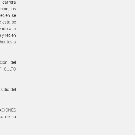
 carrera
mbio, los
ecién se
e esta se
rido a la
 y recién
dientes a
ción del
Y CULTO
sidio del
LACIONES
co de su