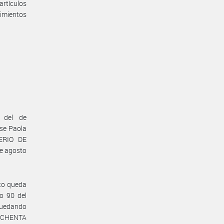
artículos
imientos
o del de
ase Paola
TERIO DE
e agosto
cto queda
lo 90 del
quedando
O OCHENTA