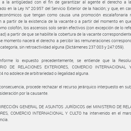
 a la antigüedad con el fin de garantizar al agente el derecho a la
do en la Ley N° 20.957 del Servicio Exterior de la Nación; y que, en ca
 económicos que tengan como causa una promoción escalafonaria r
 a partir de la existencia de la vacante o a partir del momento en qu
Como colofón, los ascensos solo serán efectivos (con excepción de lo refe
ad) a partir de que se habilite la cobertura de la vacante correspondiente
e momento nacerá el derecho a percibir las remuneraciones correspon
 categoría, sin retroactividad alguna (Dictámenes 237:003 y 247:059).
nforme lo expuesto precedentemente, se entiende que la Resolu
ERIO DE RELACIONES EXTERIORES, COMERCIO INTERNACIONAL 
4 no adolece de arbitrariedad o ilegalidad alguna.
consecuencia, procede rechazar el recurso jerárquico interpuesto en sub
sideración por la causante.
DIRECCIÓN GENERAL DE ASUNTOS JURÍDICOS del MINISTERIO DE RE
RES, COMERCIO INTERNACIONAL Y CULTO ha intervenido en el mar
ncia.