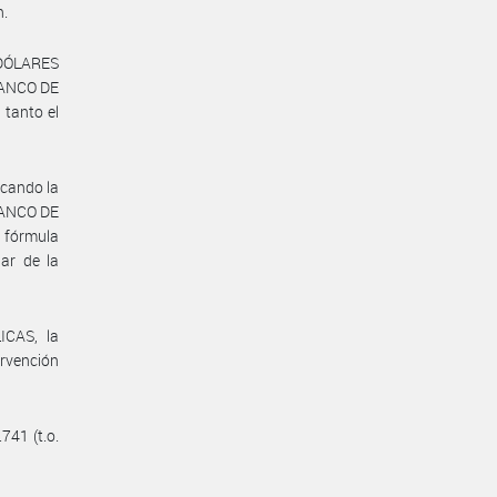
n.
 DÓLARES
BANCO DE
 tanto el
icando la
 BANCO DE
 fórmula
uar de la
CAS, la
rvención
741 (t.o.