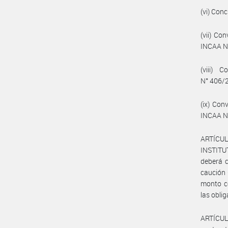
(vi) Con
(vii) Co
INCAA N
(viii) 
N° 406/
(ix) Con
INCAA N
ARTÍCULO
INSTITU
deberá c
caución 
monto co
las obli
ARTÍCUL