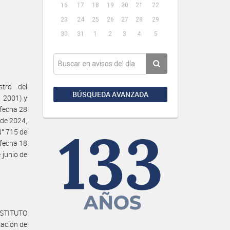
16
17
18
19
20
21
22
23
24
25
26
27
28
29
30
31
1
2
3
4
5
tro del
BÚSQUEDA AVANZADA
 2001) y
 fecha 28
 de 2024,
N° 715 de
 fecha 18
 junio de
NSTITUTO
ación de