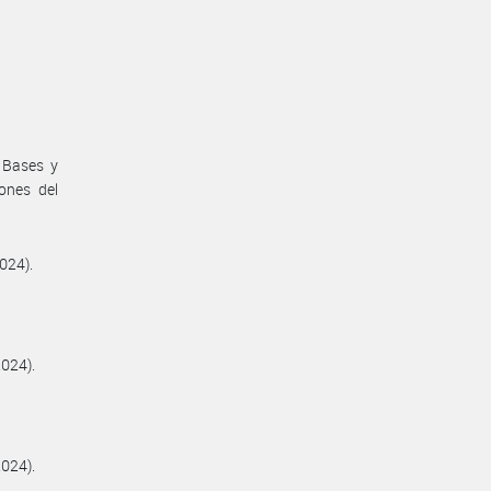
s Bases y
ones del
024).
2024).
2024).