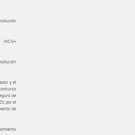
esolución
ón INCAA
esolución
ador y el
Concurso
seguro de
, por el
miento de
limiento