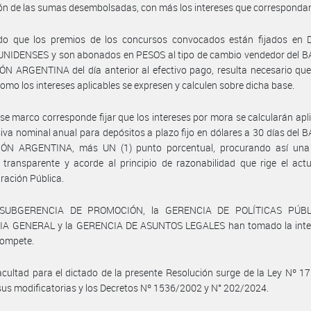
ión de las sumas desembolsadas, con más los intereses que corresponda
do que los premios de los concursos convocados están fijados en
NIDENSES y son abonados en PESOS al tipo de cambio vendedor del 
N ARGENTINA del día anterior al efectivo pago, resulta necesario que
omo los intereses aplicables se expresen y calculen sobre dicha base.
se marco corresponde fijar que los intereses por mora se calcularán apl
iva nominal anual para depósitos a plazo fijo en dólares a 30 días del
ÓN ARGENTINA, más UN (1) punto porcentual, procurando así una
, transparente y acorde al principio de razonabilidad que rige el act
ración Pública.
 SUBGERENCIA DE PROMOCIÓN, la GERENCIA DE POLÍTICAS PÚBLI
A GENERAL y la GERENCIA DE ASUNTOS LEGALES han tomado la inte
compete.
acultad para el dictado de la presente Resolución surge de la Ley Nº 17.
sus modificatorias y los Decretos Nº 1536/2002 y N° 202/2024.