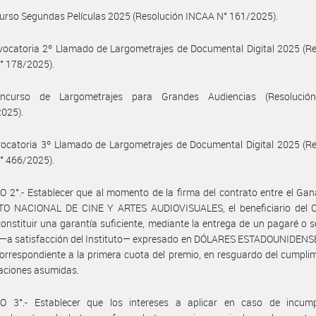
curso Segundas Películas 2025 (Resolución INCAA N° 161/2025).
nvocatoria 2º Llamado de Largometrajes de Documental Digital 2025 (R
° 178/2025).
Concurso de Largometrajes para Grandes Audiencias (Resoluci
2025).
vocatoria 3º Llamado de Largometrajes de Documental Digital 2025 (R
° 466/2025).
 2°.- Establecer que al momento de la firma del contrato entre el Gan
TO NACIONAL DE CINE Y ARTES AUDIOVISUALES, el beneficiario del 
onstituir una garantía suficiente, mediante la entrega de un pagaré o 
—a satisfacción del Instituto— expresado en DÓLARES ESTADOUNIDENSES
rrespondiente a la primera cuota del premio, en resguardo del cumpli
gaciones asumidas.
O 3°.- Establecer que los intereses a aplicar en caso de incump