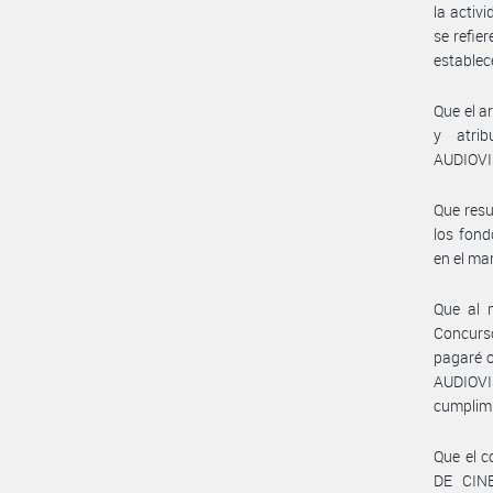
la activi
se refie
establec
Que el a
y atri
AUDIOVI
Que resul
los fon
en el ma
Que al 
Concurso
pagaré 
AUDIOVI
cumplimi
Que el c
DE CINE