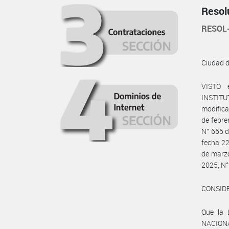
Resol
RESOL
Ciudad 
VISTO 
INSTITU
modifica
de febre
N° 655 d
fecha 22
de marzo
2025, N°
CONSID
Que la 
NACIONA