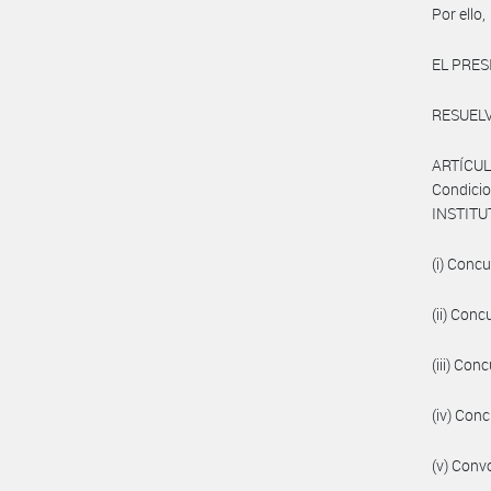
Por ello,
EL PRES
RESUELV
ARTÍCULO
Condici
INSTITU
(i) Conc
(ii) Con
(iii) Co
(iv) Con
(v) Conv