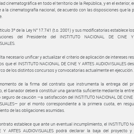
dad cinematográfica en todo el territorio de la República, y en el exterior,
re a la cinematografía nacional, de acuerdo con las disposiciones que la p
e.
rtículo 3º de la Ley N° 17.741 (t.o. 2001) y sus modificatorias establece lo
buciones del Presidente del INSTITUTO NACIONAL DE CINE 
SUALES.
ta necesario unificar y actualizar el criterio de aplicación de intereses r
dos que el INSTITUTO NACIONAL DE CINE Y ARTES AUDIOVISUALES de
rco de los distintos concursos y convocatorias actualmente en ejecución.
momento de la firma del contrato que instrumenta la entrega del pr
, el Ganador deberá constituir una garantía suficiente mediante la entr
o seguro de caución —a satisfacción del INSTITUTO NACIONAL DE CINE
SUALES— por el monto correspondiente a la primera cuota, en resgu
ento de las obligaciones asumidas.
ontrato establece que ante un eventual incumplimiento, el INSTITUTO
 Y ARTES AUDIOVISUALES podrá declarar la baja del proyecto y e