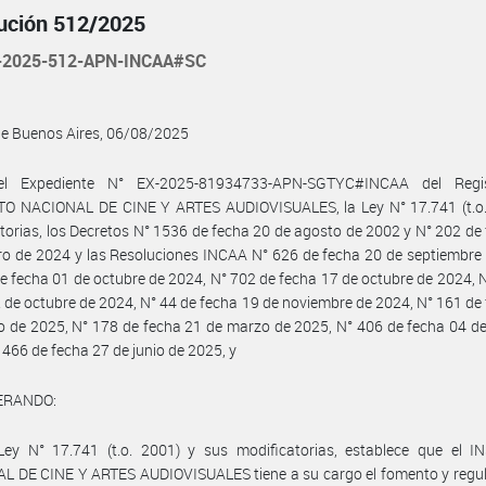
ución 512/2025
-2025-512-APN-INCAA#SC
de Buenos Aires, 06/08/2025
el Expediente N° EX-2025-81934733-APN-SGTYC#INCAA del Regis
TO NACIONAL DE CINE Y ARTES AUDIOVISUALES, la Ley N° 17.741 (t.o.
torias, los Decretos N° 1536 de fecha 20 de agosto de 2002 y N° 202 de
ro de 2024 y las Resoluciones INCAA N° 626 de fecha 20 de septiembre
e fecha 01 de octubre de 2024, N° 702 de fecha 17 de octubre de 2024, 
 de octubre de 2024, N° 44 de fecha 19 de noviembre de 2024, N° 161 de
 de 2025, N° 178 de fecha 21 de marzo de 2025, N° 406 de fecha 04 de
 466 de fecha 27 de junio de 2025, y
ERANDO:
Ley N° 17.741 (t.o. 2001) y sus modificatorias, establece que el I
L DE CINE Y ARTES AUDIOVISUALES tiene a su cargo el fomento y regul