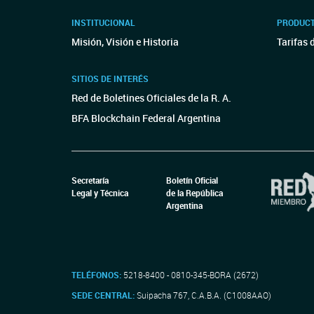
INSTITUCIONAL
PRODUCT
Misión, Visión e Historia
Tarifas 
SITIOS DE INTERÉS
Red de Boletines Oficiales de la R. A.
BFA Blockchain Federal Argentina
Secretaría
Boletín Oficial
Legal y Técnica
de la República
Argentina
TELÉFONOS:
5218-8400 - 0810-345-BORA (2672)
SEDE CENTRAL:
Suipacha 767, C.A.B.A. (C1008AAO)