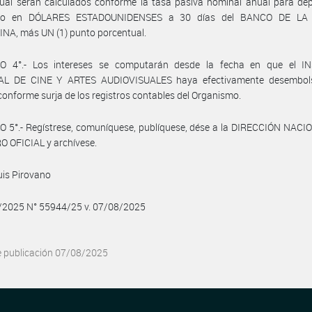
ual serán calculados conforme la tasa pasiva nominal anual para dep
fijo en DÓLARES ESTADOUNIDENSES a 30 días del BANCO DE LA
NA, más UN (1) punto porcentual.
O 4°.- Los intereses se computarán desde la fecha en que el I
L DE CINE Y ARTES AUDIOVISUALES haya efectivamente desembol
conforme surja de los registros contables del Organismo.
 5°.- Regístrese, comuníquese, publíquese, dése a la DIRECCIÓN NACI
 OFICIAL y archívese.
uis Pirovano
8/2025 N° 55944/25 v. 07/08/2025
e publicación 07/08/2025