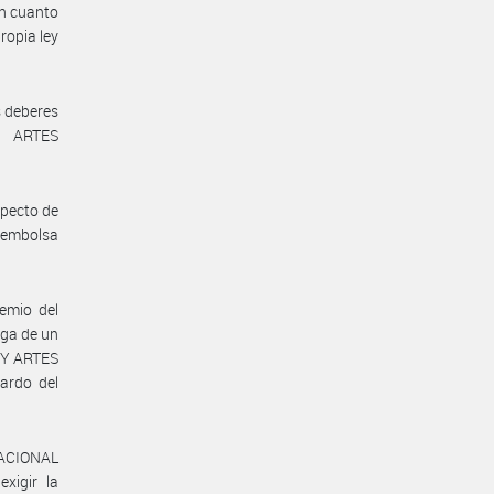
 en cuanto
ropia ley
s deberes
Y ARTES
especto de
sembolsa
emio del
ega de un
 Y ARTES
ardo del
 NACIONAL
xigir la