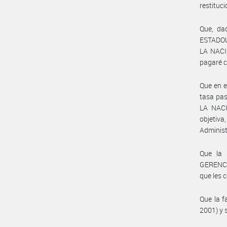
restituc
Que, da
ESTADOU
LA NACIÓ
pagaré c
Que en e
tasa pas
LA NACI
objetiva
Administ
Que la
GERENCI
que les 
Que la f
2001) y 