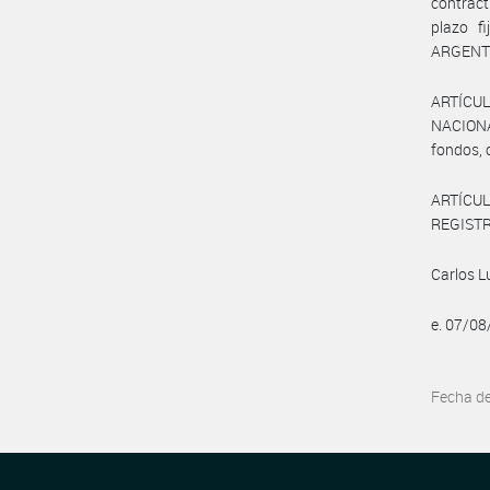
contract
plazo 
ARGENTI
ARTÍCUL
NACIONA
fondos, 
ARTÍCULO
REGISTRO
Carlos L
e. 07/0
Fecha d