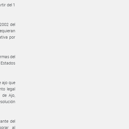
tir del 1
 2002 del
equieran
ativa por
ormas del
 Estados
e ajo que
to legal
 de Ajo,
solución
rante del
orar al