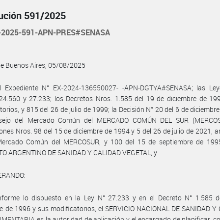
ución 591/2025
-2025-591-APN-PRES#SENASA
de Buenos Aires, 05/08/2025
l Expediente N° EX-2024-136550027- -APN-DGTYA#SENASA; las Ley
24.560 y 27.233; los Decretos Nros. 1.585 del 19 de diciembre de 19
torios, y 815 del 26 de julio de 1999; la Decisión N° 20 del 6 de diciembr
nsejo del Mercado Común del MERCADO COMÚN DEL SUR (MERCOSU
ones Nros. 98 del 15 de diciembre de 1994 y 5 del 26 de julio de 2021, 
ercado Común del MERCOSUR, y 100 del 15 de septiembre de 1995
TO ARGENTINO DE SANIDAD Y CALIDAD VEGETAL, y
ERANDO:
nforme lo dispuesto en la Ley N° 27.233 y en el Decreto N° 1.585 d
re de 1996 y sus modificatorios, el SERVICIO NACIONAL DE SANIDAD Y
ENTARIA es la autoridad de aplicación y el encargado de planificar, co