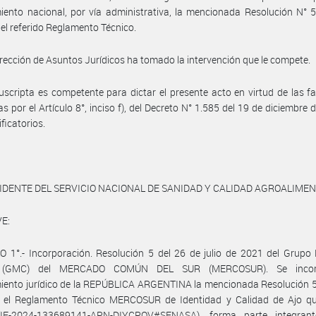
ento nacional, por vía administrativa, la mencionada Resolución N° 
el referido Reglamento Técnico.
irección de Asuntos Jurídicos ha tomado la intervención que le compete.
uscripta es competente para dictar el presente acto en virtud de las f
as por el Artículo 8°, inciso f), del Decreto N° 1.585 del 19 de diciembre 
ficatorios.
IDENTE DEL SERVICIO NACIONAL DE SANIDAD Y CALIDAD AGROALIME
E:
 1°.- Incorporación. Resolución 5 del 26 de julio de 2021 del Grupo
(GMC) del MERCADO COMÚN DEL SUR (MERCOSUR). Se incor
iento jurídico de la REPÚBLICA ARGENTINA la mencionada Resolución 5
 el Reglamento Técnico MERCOSUR de Identidad y Calidad de Ajo q
IF-2024-133689141-APN-DIYCPOV#SENASA), forma parte integran