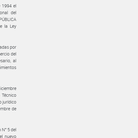
e 1994 el
onal del
EPÚBLICA
e la Ley
adas por
rcio del
ario, al
imientos
diciembre
 Técnico
 jurídico
embre de
 N° 5 del
el nuevo