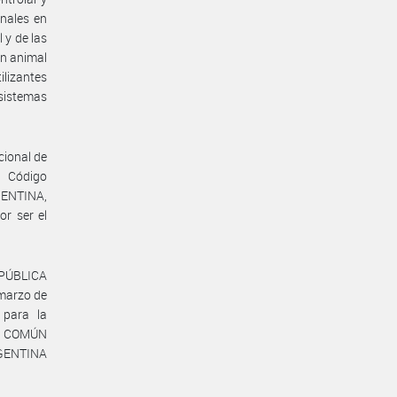
onales en
l y de las
en animal
ilizantes
 sistemas
cional de
l Código
GENTINA,
or ser el
EPÚBLICA
marzo de
 para la
DO COMÚN
GENTINA