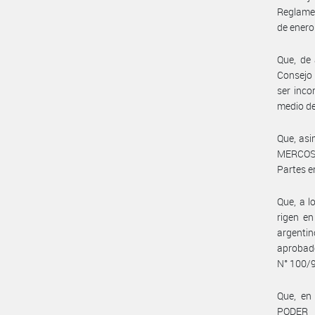
Reglamen
de enero
Que, de 
Consejo
ser inco
medio de
Que, asi
MERCOSU
Partes en
Que, a l
rigen en
argenti
aprobad
N° 100/
Que, en 
PODER 