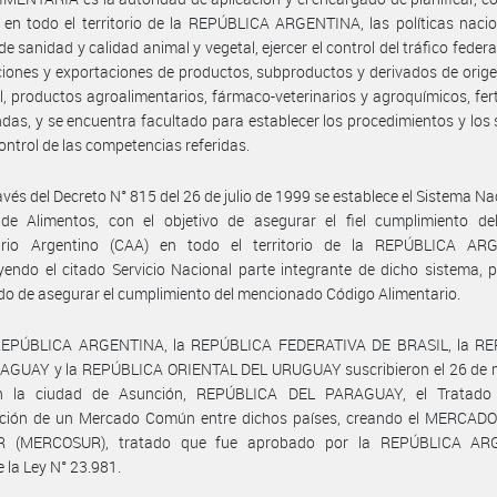
, en todo el territorio de la REPÚBLICA ARGENTINA, las políticas naci
e sanidad y calidad animal y vegetal, ejercer el control del tráfico federa
iones y exportaciones de productos, subproductos y derivados de orig
l, productos agroalimentarios, fármaco-veterinarios y agroquímicos, fert
das, y se encuentra facultado para establecer los procedimientos y los
control de las competencias referidas.
avés del Decreto N° 815 del 26 de julio de 1999 se establece el Sistema Na
 de Alimentos, con el objetivo de asegurar el fiel cumplimiento de
ario Argentino (CAA) en todo el territorio de la REPÚBLICA AR
yendo el citado Servicio Nacional parte integrante de dicho sistema, p
o de asegurar el cumplimiento del mencionado Código Alimentario.
REPÚBLICA ARGENTINA, la REPÚBLICA FEDERATIVA DE BRASIL, la R
AGUAY y la REPÚBLICA ORIENTAL DEL URUGUAY suscribieron el 26 de 
 la ciudad de Asunción, REPÚBLICA DEL PARAGUAY, el Tratado
ución de un Mercado Común entre dichos países, creando el MERCA
R (MERCOSUR), tratado que fue aprobado por la REPÚBLICA AR
 la Ley N° 23.981.