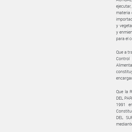
ejecutar
materia d
importac
y vegeta
y enmien
para el 
Que a tr
Control
Aliment
constitu
encargad
Que la 
DEL PAR
1991 en
Constit
DEL SU
mediante