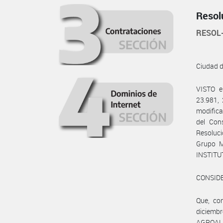
Resol
RESOL
Ciudad 
VISTO e
23.981, 
modifica
del Co
Resoluci
Grupo M
INSTITU
CONSID
Que, co
diciemb
AGROALIM