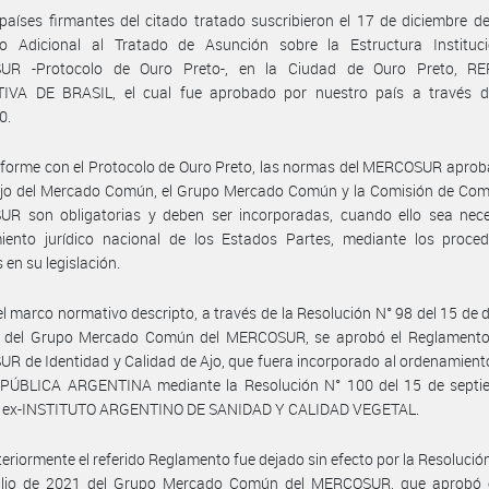
países firmantes del citado tratado suscribieron el 17 de diciembre d
lo Adicional al Tratado de Asunción sobre la Estructura Instituci
R -Protocolo de Ouro Preto-, en la Ciudad de Ouro Preto, R
IVA DE BRASIL, el cual fue aprobado por nuestro país a través d
0.
forme con el Protocolo de Ouro Preto, las normas del MERCOSUR aprob
ejo del Mercado Común, el Grupo Mercado Común y la Comisión de Come
R son obligatorias y deben ser incorporadas, cuando ello sea neces
iento jurídico nacional de los Estados Partes, mediante los proced
 en su legislación.
el marco normativo descripto, a través de la Resolución N° 98 del 15 de 
 del Grupo Mercado Común del MERCOSUR, se aprobó el Reglamento
 de Identidad y Calidad de Ajo, que fuera incorporado al ordenamiento
EPÚBLICA ARGENTINA mediante la Resolución N° 100 del 15 de septi
l ex-INSTITUTO ARGENTINO DE SANIDAD Y CALIDAD VEGETAL.
eriormente el referido Reglamento fue dejado sin efecto por la Resolución
ulio de 2021 del Grupo Mercado Común del MERCOSUR, que aprobó 