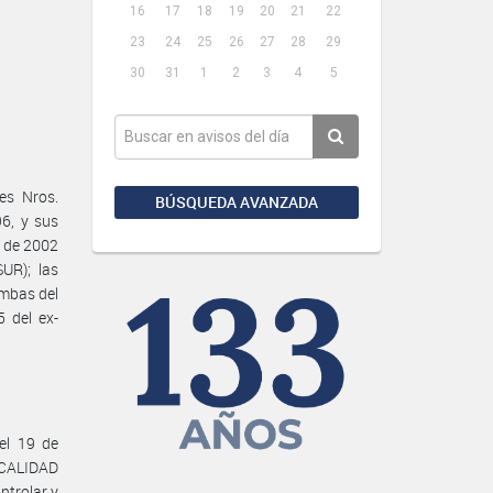
16
17
18
19
20
21
22
23
24
25
26
27
28
29
30
31
1
2
3
4
5
es Nros.
BÚSQUEDA AVANZADA
96, y sus
e de 2002
R); las
ambas del
 del ex-
el 19 de
 CALIDAD
ntrolar y