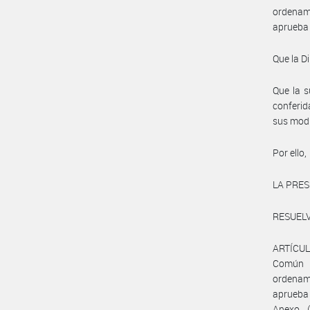
ordenami
aprueba 
Que la D
Que la s
conferid
sus modi
Por ello,
LA PRES
RESUELV
ARTÍCULO
Común 
ordenam
aprueba
Anexo (