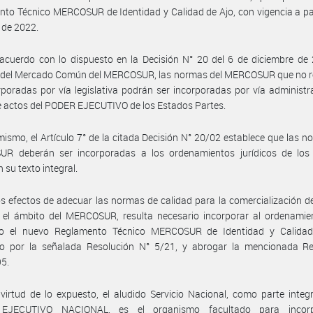
to Técnico MERCOSUR de Identidad y Calidad de Ajo, con vigencia a par
 de 2022.
acuerdo con lo dispuesto en la Decisión N° 20 del 6 de diciembre de
 del Mercado Común del MERCOSUR, las normas del MERCOSUR que no r
rporadas por vía legislativa podrán ser incorporadas por vía administr
 actos del PODER EJECUTIVO de los Estados Partes.
mismo, el Artículo 7° de la citada Decisión N° 20/02 establece que las n
R deberán ser incorporadas a los ordenamientos jurídicos de los
 su texto integral.
os efectos de adecuar las normas de calidad para la comercialización d
 el ámbito del MERCOSUR, resulta necesario incorporar al ordenamien
no el nuevo Reglamento Técnico MERCOSUR de Identidad y Calidad
o por la señalada Resolución N° 5/21, y abrogar la mencionada Re
95.
virtud de lo expuesto, el aludido Servicio Nacional, como parte integ
EJECUTIVO NACIONAL, es el organismo facultado para incorp