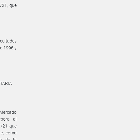
5/21, que
acultades
de 1996 y
NTARIA
 Mercado
pora al
/21, que
ue, como
te de la