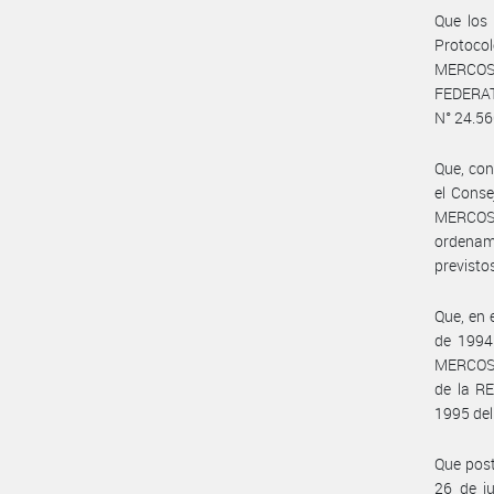
Que los 
Protoco
MERCOSU
FEDERAT
N° 24.56
Que, con
el Cons
MERCOSU
ordenam
previstos
Que, en 
de 1994
MERCOSUR
de la R
1995 de
Que post
26 de j