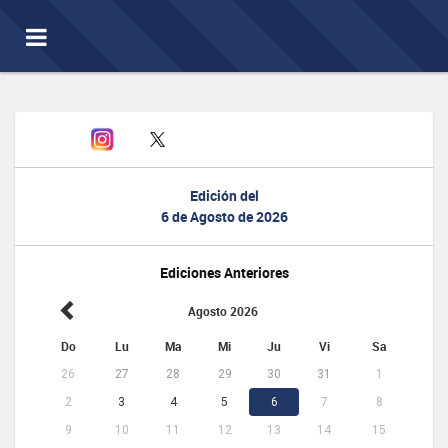
Toggle
navigation
Edición del
6 de Agosto de 2026
Ediciones Anteriores
Agosto 2026
Do
Lu
Ma
Mi
Ju
Vi
Sa
26
27
28
29
30
31
1
2
3
4
5
6
7
8
9
10
11
12
13
14
15