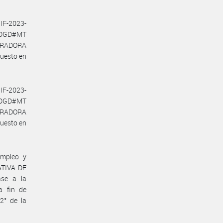
IF-2023-
-DGD#MT
PERADORA
uesto en
IF-2023-
-DGD#MT
PERADORA
uesto en
Empleo y
ATIVA DE
se a la
 fin de
 2° de la