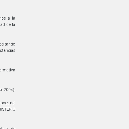
ibe a la
dad de la
reditando
stancias
normativa
o. 2004).
iones del
NISTERIO
ativo de