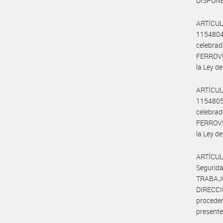
DISPONE
ARTÍCUL
115480
celebrad
FERROVI
la Ley d
ARTÍCUL
115480
celebra
FERROVI
la Ley d
ARTÍCUL
Segurid
TRABAJ
DIRECC
proceder
presente