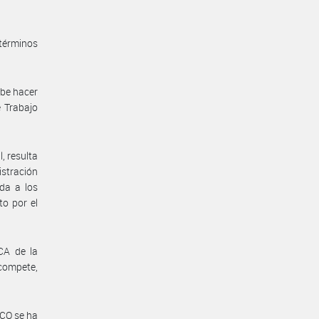
 términos
abe hacer
e Trabajo
, resulta
stración
da a los
to por el
A de la
compete,
CO se ha