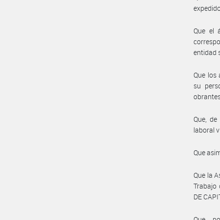
expedido
Que el 
correspo
entidad 
Que los 
su pers
obrantes
Que, de 
laboral v
Que asim
Que la A
Trabajo
DE CAPI
Que, po