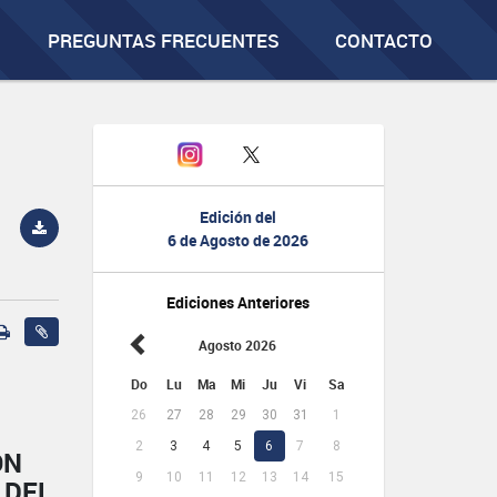
PREGUNTAS FRECUENTES
CONTACTO
Edición del
6 de Agosto de 2026
Ediciones Anteriores
Agosto 2026
Do
Lu
Ma
Mi
Ju
Vi
Sa
26
27
28
29
30
31
1
2
3
4
5
6
7
8
ÓN
9
10
11
12
13
14
15
 DEL