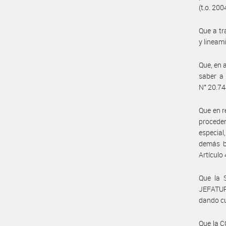
(t.o. 200
Que a tr
y lineam
Que, en 
saber a 
N° 20.744
Que en r
procede
especia
demás bi
Artículo
Que la
JEFATUR
dando cu
Que la 