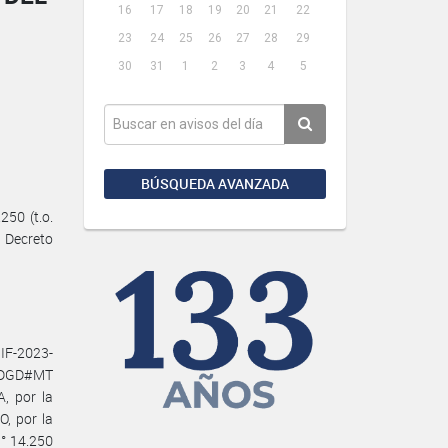
16
17
18
19
20
21
22
23
24
25
26
27
28
29
30
31
1
2
3
4
5
BÚSQUEDA AVANZADA
50 (t.o.
l Decreto
F-2023-
-DGD#MT
, por la
, por la
N° 14.250