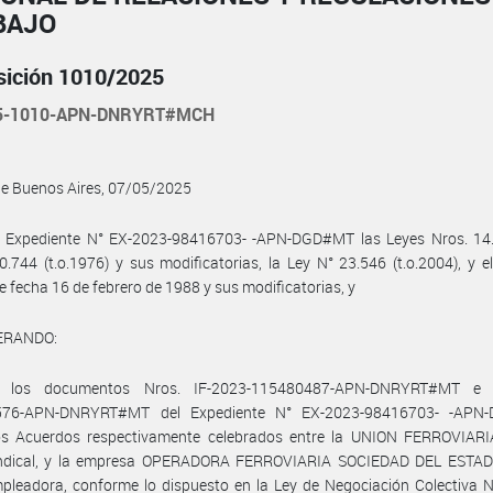
BAJO
sición 1010/2025
25-1010-APN-DNRYRT#MCH
de Buenos Aires, 07/05/2025
l Expediente N° EX-2023-98416703- -APN-DGD#MT las Leyes Nros. 14.2
0.744 (t.o.1976) y sus modificatorias, la Ley N° 23.546 (t.o.2004), y e
e fecha 16 de febrero de 1988 y sus modificatorias, y
ERANDO:
 los documentos Nros. IF-2023-115480487-APN-DNRYRT#MT e I
576-APN-DNRYRT#MT del Expediente N° EX-2023-98416703- -APN
os Acuerdos respectivamente celebrados entre la UNION FERROVIARIA
indical, y la empresa OPERADORA FERROVIARIA SOCIEDAD DEL ESTADO
pleadora, conforme lo dispuesto en la Ley de Negociación Colectiva 