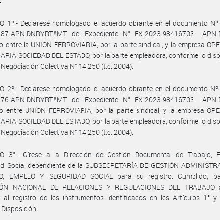
:
O 1º.- Declarese homologado el acuerdo obrante en el documento Nº 
487-APN-DNRYRT#MT del Expediente N° EX-2023-98416703- -APN
o entre la UNION FERROVIARIA, por la parte sindical, y la empresa O
ARIA SOCIEDAD DEL ESTADO, por la parte empleadora, conforme lo disp
e Negociación Colectiva N° 14.250 (t.o. 2004).
O 2º.- Declarese homologado el acuerdo obrante en el documento Nº 
576-APN-DNRYRT#MT del Expediente N° EX-2023-98416703- -APN
do entre UNION FERROVIARIA, por la parte sindical, y la empresa O
ARIA SOCIEDAD DEL ESTADO, por la parte empleadora, conforme lo disp
e Negociación Colectiva N° 14.250 (t.o. 2004).
O 3°.- Gírese a la Dirección de Gestión Documental de Trabajo, 
ad Social dependiente de la SUBSECRETARÍA DE GESTIÓN ADMINISTR
O, EMPLEO Y SEGURIDAD SOCIAL para su registro. Cumplido, pa
IÓN NACIONAL DE RELACIONES Y REGULACIONES DEL TRABAJO a
 al registro de los instrumentos identificados en los Artículos 1° y
 Disposición.