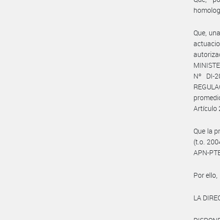
homolog
Que, una
actuaci
autoriz
MINISTE
Nº DI-
REGULAC
promedio
Artículo 
Que la p
(t.o. 20
APN-PTE
Por ello,
LA DIRE