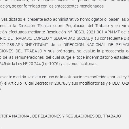
ación, de conformidad con los antecedentes mencionados.
 vez dictado el presente acto administrativo homologatorio, pasen las 
ones a la Dirección Técnica sobre Regulación del Trabajo y en virt
ación efectuada mediante Resolución Nº RESOL-2021-301-APN-MT del 
RIO DE TRABAJO, EMPLEO Y SEGURIDAD SOCIAL y su consecuente Dis
2021-288-APN-DNRYRT#MT de la DIRECCIÓN NACIONAL DE RELAC
IONES DEL TRABAJO y sus prórrogas, se evalúe la procedencia de 
 de las remuneraciones, del cual surge el tope indemnizatorio establec
245 de la Ley Nº 20.744 (t.o. 1976) y sus modificatorias.
resente medida se dicta en uso de las atribuciones conferidas por la Ley
04), el Artículo 10 del Decreto N° 200/88 y sus modificatorias y el DECTO-
.
CTORA NACIONAL DE RELACIONES Y REGULACIONES DEL TRABAJO