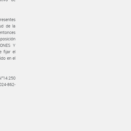
presentes
ud de la
entonces
posición
IONES Y
fijar el
ido en el
 N°14.250
2024-862-