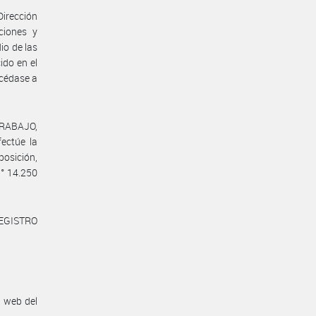
Dirección
ciones y
io de las
ido en el
océdase a
TRABAJO,
ctúe la
posición,
N° 14.250
REGISTRO
n web del