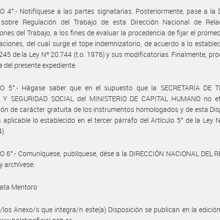
 4°.- Notifíquese a las partes signatarias. Posteriormente, pase a la 
 sobre Regulación del Trabajo de esta Dirección Nacional de Rela
ones del Trabajo, a los fines de evaluar la procedencia de fijar el promed
ciones, del cual surge el tope indemnizatorio, de acuerdo a lo establec
 245 de la Ley Nº 20.744 (t.o. 1976) y sus modificatorias. Finalmente, pr
a del presente expediente.
O 5°.- Hágase saber que en el supuesto que la SECRETARÍA DE 
 Y SEGURIDAD SOCIAL del MINISTERIO DE CAPITAL HUMANO no efe
ión de carácter gratuita de los instrumentos homologados y de esta Dis
á aplicable lo establecido en el tercer párrafo del Artículo 5° de la Ley 
4).
O 6°.- Comuníquese, publíquese, dése a la DIRECCIÓN NACIONAL DEL 
y archívese.
ata Mentoro
/los Anexo/s que integra/n este(a) Disposición se publican en la edició