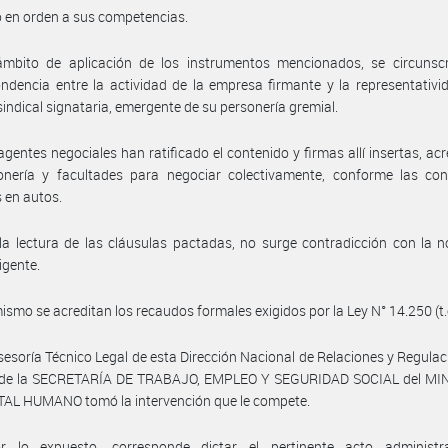
 en orden a sus competencias.
ámbito de aplicación de los instrumentos mencionados, se circunscr
ndencia entre la actividad de la empresa firmante y la representativi
sindical signataria, emergente de su personería gremial.
agentes negociales han ratificado el contenido y firmas allí insertas, ac
onería y facultades para negociar colectivamente, conforme las con
 en autos.
la lectura de las cláusulas pactadas, no surge contradicción con la 
igente.
ismo se acreditan los recaudos formales exigidos por la Ley N° 14.250 (t.
sesoría Técnico Legal de esta Dirección Nacional de Relaciones y Regulac
 de la SECRETARÍA DE TRABAJO, EMPLEO Y SEGURIDAD SOCIAL del MI
TAL HUMANO tomó la intervención que le compete.
r lo expuesto, corresponde dictar el pertinente acto administr