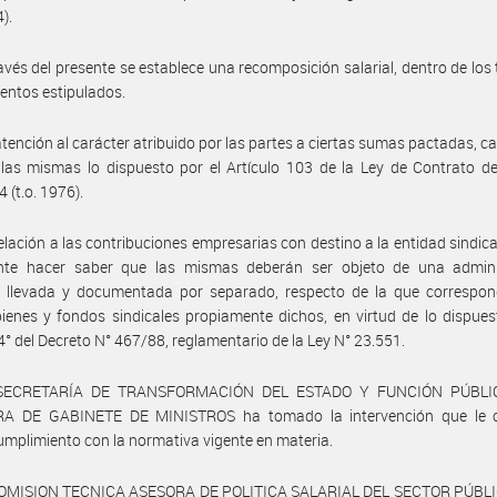
4).
avés del presente se establece una recomposición salarial, dentro de los
ientos estipulados.
atención al carácter atribuido por las partes a ciertas sumas pactadas, c
las mismas lo dispuesto por el Artículo 103 de la Ley de Contrato d
 (t.o. 1976).
elación a las contribuciones empresarias con destino a la entidad sindical
nte hacer saber que las mismas deberán ser objeto de una admini
l, llevada y documentada por separado, respecto de la que correspon
enes y fondos sindicales propiamente dichos, en virtud de lo dispues
 4° del Decreto N° 467/88, reglamentario de la Ley N° 23.551.
 SECRETARÍA DE TRANSFORMACIÓN DEL ESTADO Y FUNCIÓN PÚBLIC
A DE GABINETE DE MINISTROS ha tomado la intervención que le 
mplimiento con la normativa vigente en materia.
COMISION TECNICA ASESORA DE POLITICA SALARIAL DEL SECTOR PÚBLI