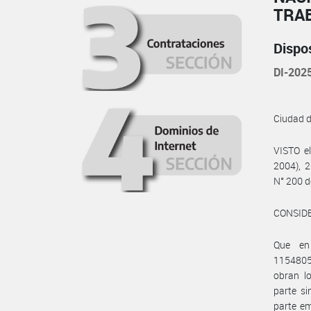
TRA
Dispo
DI-20
Ciudad 
VISTO e
2004), 2
N° 200 d
CONSID
Que en
115480
obran l
parte s
parte em