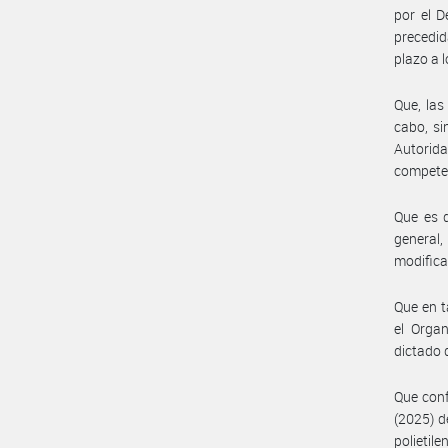
por el D
precedid
plazo a 
Que, las
cabo, si
Autorida
competen
Que es d
general,
modifica
Que en t
el Organ
dictado 
Que conf
(2025) d
polieti