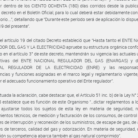
r dentro de los CIENTO OCHENTA (180) días corridos desde la publica
 decreto en el Boletín Oficial, para lo cual deberá estar debidamente c
torio.…”, detallando que “Durante este período será de aplicación lo dispue
19 del presente”.
 el artículo 19 del citado Decreto estableció que “Hasta tanto el ENTE
OR DEL GAS Y LA ELECTRICIDAD apruebe su estructura orgánica confo
o en el artículo 3° de este decreto, mantendrán su vigencia las actuales
zativas del ENTE NACIONAL REGULADOR DEL GAS (ENARGAS) y d
AL REGULADOR DE LA ELECTRICIDAD (ENRE) y las responsabil
cias y funciones asignadas en el marco legal y reglamentario vigente,
 el adecuado funcionamiento operativo del Ente regulador”.
tuada la aclaración, cabe destacar que, el Artículo 51 inc. b) de la Ley N°
5 establece que es función de este Organismo “…dictar reglamentos a l
 ajustarse todos los sujetos de esta ley en materia de seguridad, 
ientos técnicos, de medición y facturación de los consumos, de control
s de interrupción y reconexión de los suministros, de escape de gas, de
s de terceros, calidad del gas y odorización. En materia de seguridad, 
ión su competencia abarca también al gas natural comprimido”.