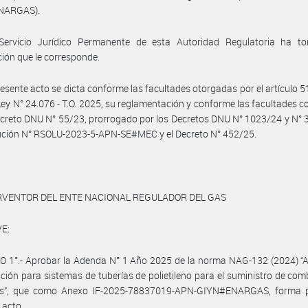
NARGAS).
Servicio Jurídico Permanente de esta Autoridad Regulatoria ha t
ción que le corresponde.
resente acto se dicta conforme las facultades otorgadas por el artículo 51
 Ley N° 24.076 - T.O. 2025, su reglamentación y conforme las facultades c
ecreto DNU N° 55/23, prorrogado por los Decretos DNU N° 1023/24 y N° 
ución N° RSOLU-2023-5-APN-SE#MEC y el Decreto N° 452/25.
ERVENTOR DEL ENTE NACIONAL REGULADOR DEL GAS
E:
 1°.- Aprobar la Adenda N° 1 Año 2025 de la norma NAG-132 (2024) “A
ición para sistemas de tuberías de polietileno para el suministro de com
s”, que como Anexo IF-2025-78837019-APN-GIYN#ENARGAS, forma p
 acto.