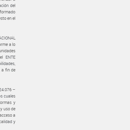
ción del
onformado
sto en el
 NACIONAL
rme a lo
 unidades
el ENTE
idades,
 a fin de
 24.076 –
os cuales
normas y
 y uso de
 acceso a
calidad y