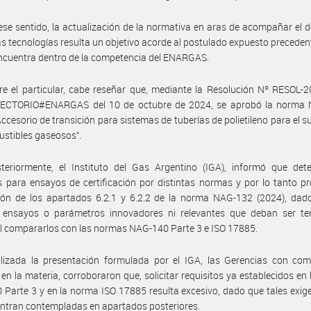
ese sentido, la actualización de la normativa en aras de acompañar el d
s tecnologías resulta un objetivo acorde al postulado expuesto precede
ncuentra dentro de la competencia del ENARGAS.
e el particular, cabe reseñar que, mediante la Resolución Nº RESOL-
ECTORIO#ENARGAS del 10 de octubre de 2024, se aprobó la norma
Accesorio de transición para sistemas de tuberías de polietileno para el s
stibles gaseosos”.
teriormente, el Instituto del Gas Argentino (IGA), informó que dete
 para ensayos de certificación por distintas normas y por lo tanto p
ción de los apartados 6.2.1 y 6.2.2 de la norma NAG-132 (2024), dad
 ensayos o parámetros innovadores ni relevantes que deban ser te
l compararlos con las normas NAG-140 Parte 3 e ISO 17885.
lizada la presentación formulada por el IGA, las Gerencias con com
 en la materia, corroboraron que, solicitar requisitos ya establecidos en
Parte 3 y en la norma ISO 17885 resulta excesivo, dado que tales exig
ntran contempladas en apartados posteriores.