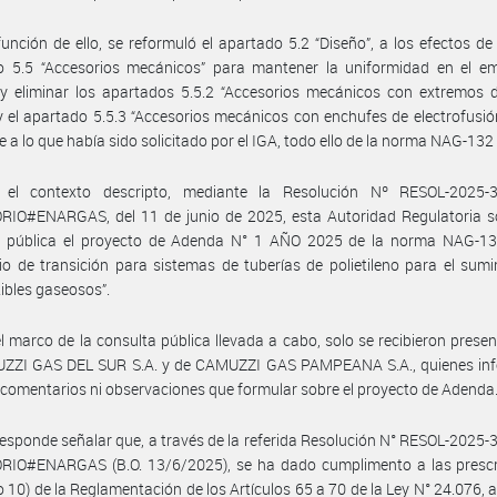
unción de ello, se reformuló el apartado 5.2 “Diseño”, a los efectos de i
o 5.5 “Accesorios mecánicos” para mantener la uniformidad en el em
 y eliminar los apartados 5.5.2 “Accesorios mecánicos con extremos 
y el apartado 5.5.3 “Accesorios mecánicos con enchufes de electrofusió
 a lo que había sido solicitado por el IGA, todo ello de la norma NAG-132
el contexto descripto, mediante la Resolución Nº RESOL-2025-
RIO#ENARGAS, del 11 de junio de 2025, esta Autoridad Regulatoria s
a pública el proyecto de Adenda N° 1 AÑO 2025 de la norma NAG-13
io de transición para sistemas de tuberías de polietileno para el sumi
bles gaseosos”.
l marco de la consulta pública llevada a cabo, solo se recibieron prese
ZZI GAS DEL SUR S.A. y de CAMUZZI GAS PAMPEANA S.A., quienes in
 comentarios ni observaciones que formular sobre el proyecto de Adenda
esponde señalar que, a través de la referida Resolución N° RESOL-2025
RIO#ENARGAS (B.O. 13/6/2025), se ha dado cumplimento a las prescr
so 10) de la Reglamentación de los Artículos 65 a 70 de la Ley N° 24.076,