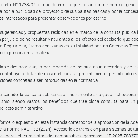
ecreto N° 1738/92, el que determina que la sanción de normas genera
a por la publicidad del proyecto o de sus pautas básicas y por la conces
los interesados para presentar observaciones por escrito.
 sugerencias y propuestas recibidas en el marco de la consulta pública 
n perjuicio de no resultar vinculantes a los efectos del decisorio que ad
d Regulatoria, fueron analizadas en su totalidad por las Gerencias Téc
cia primaria en la materia.
able destacar que, la participación de los sujetos interesados y del p
 contribuye a dotar de mayor eficacia al procedimiento, permitiendo ev
ciones concretas a ser introducidas en la normativa.
al sentido, la consulta pública es un instrumento arraigado instituciona
ismo, siendo vastos los beneficios que trae dicha consulta para un 
del acto administrativo.
orme lo expuesto, en esta instancia corresponde la aprobación de la Ad
e la norma NAG-132 (2024) “Accesorio de transición para sistemas de tu
leno para el suministro de combustibles gaseosos” (IF-2025-78837