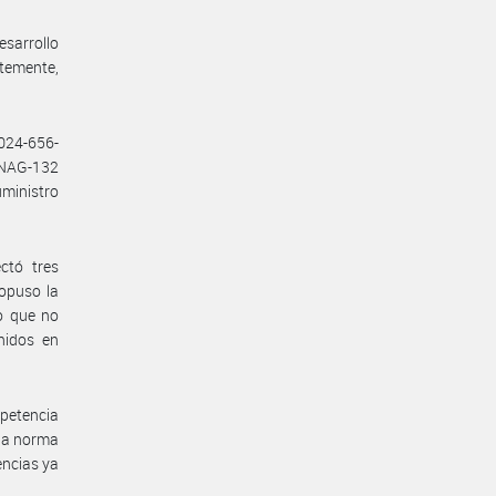
esarrollo
ntemente,
2024-656-
 NAG-132
uministro
ctó tres
ropuso la
o que no
nidos en
petencia
 la norma
encias ya