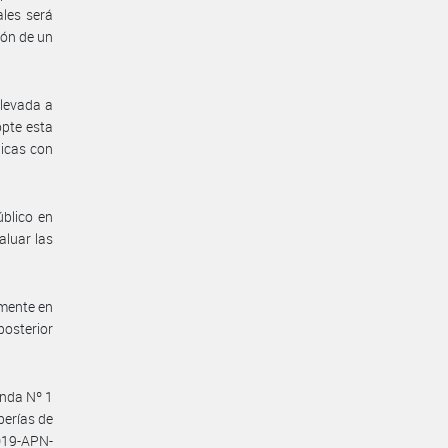
les será
ión de un
llevada a
opte esta
nicas con
úblico en
aluar las
lmente en
posterior
enda Nº 1
berías de
019-APN-