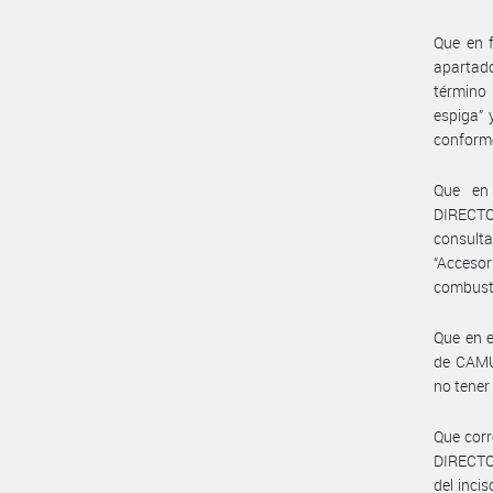
Que en f
apartad
término
espiga” 
conforme
Que en 
DIRECTO
consult
“Accesor
combusti
Que en e
de CAMU
no tener
Que corr
DIRECTO
del inci