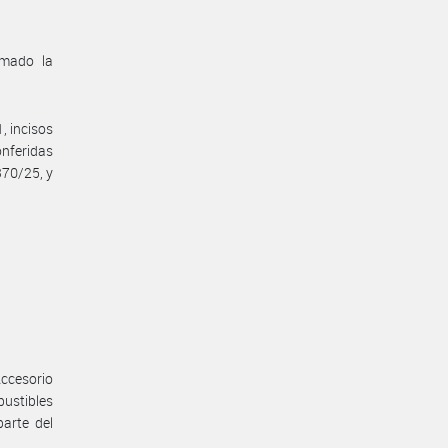
omado la
, incisos
onferidas
370/25, y
ccesorio
bustibles
arte del