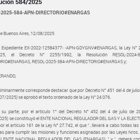
ución 584/2025
-2025-584-APN-DIRECTORIO#ENARGAS
de Buenos Aires, 12/08/2025
l Expediente EX-2022-12584377- -APN-GDYGNV#ENARGAS, la Ley N° 
025, el Decreto N° 2255/1992, la Resolución RESOL-2024-6
ORIO#ENARGAS, RESOL-2025-384-APN-DIRECTORIO#ENARGAS y;
ERANDO,
liminarmente corresponde destacar que por Decreto N° 451 del 4 de juli
/07/2025) se aprobó el texto ordenado de la Ley N° 24.076.
su parte, por el artículo 1° del Decreto N° 452 del 4 de julio de 2
025) se constituyó el ENTE NACIONAL REGULADOR DEL GAS Y LA ELECT
or el artículo 161 de la Ley N° 27.742, el que “…llevará a cabo todas la
as para cumplir las misiones y funciones asignadas por las Leyes Nros.
al ENTE NACIONAL REGULADOR DEL GAS (ENARGAS)…” y “…deberá co