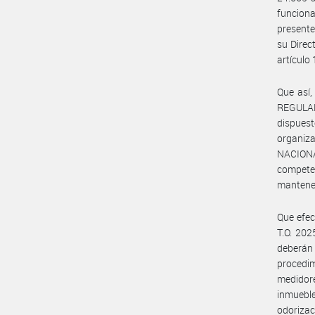
funciona
presente
su Direc
artículo 
Que así,
REGULAD
dispuest
organi
NACION
competen
mantener
Que efec
T.O. 202
deberán
procedim
medidore
inmueble
odorizac