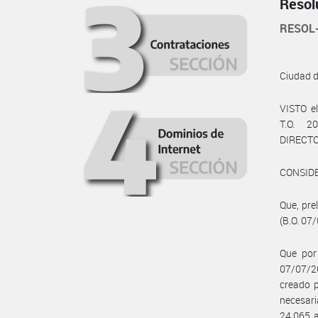
Resol
RESOL
Ciudad 
VISTO e
T.O. 2
DIRECT
CONSID
Que, pre
(B.O. 07
Que por 
07/07/2
creado p
necesari
24.065 