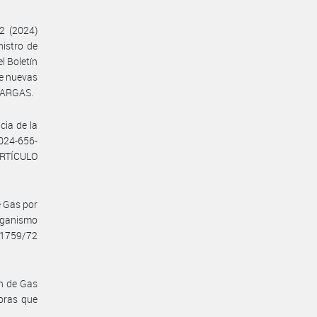
2 (2024)
nistro de
l Boletín
de nuevas
ENARGAS.
cia de la
2024-656-
ARTÍCULO
e Gas por
rganismo
° 1759/72
ón de Gas
doras que