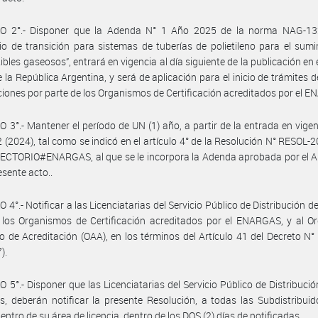
O 2°.- Disponer que la Adenda N° 1 Año 2025 de la norma NAG-13
io de transición para sistemas de tuberías de polietileno para el sumi
bles gaseosos”, entrará en vigencia al día siguiente de la publicación en e
de la República Argentina, y será de aplicación para el inicio de trámites 
aciones por parte de los Organismos de Certificación acreditados por el 
 3°.- Mantener el período de UN (1) año, a partir de la entrada en vigen
(2024), tal como se indicó en el artículo 4° de la Resolución N° RESOL-
ECTORIO#ENARGAS, al que se le incorpora la Adenda aprobada por el 
esente acto..
 4°.- Notificar a las Licenciatarias del Servicio Público de Distribución d
 los Organismos de Certificación acreditados por el ENARGAS, y al O
o de Acreditación (OAA), en los términos del Artículo 41 del Decreto N
).
 5°.- Disponer que las Licenciatarias del Servicio Público de Distribuci
s, deberán notificar la presente Resolución, a todas las Subdistribui
entro de su área de licencia, dentro de los DOS (2) días de notificadas.