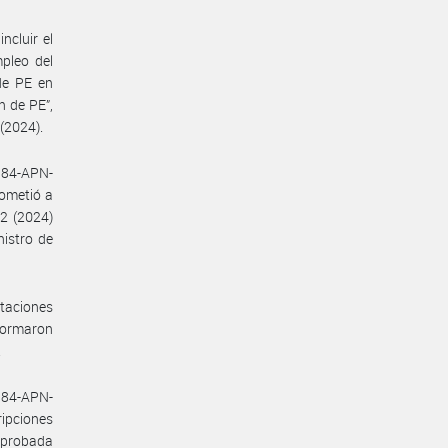
ncluir el
pleo del
de PE en
n de PE”,
 (2024).
384-APN-
ometió a
2 (2024)
nistro de
ntaciones
formaron
.
-384-APN-
ipciones
 aprobada