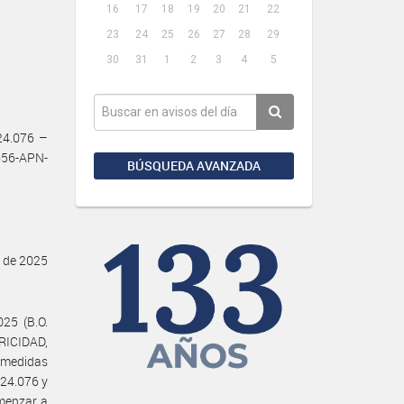
16
17
18
19
20
21
22
23
24
25
26
27
28
29
30
31
1
2
3
4
5
24.076 –
56-APN-
BÚSQUEDA AVANZADA
o de 2025
025 (B.O.
RICIDAD,
s medidas
 24.076 y
menzar a