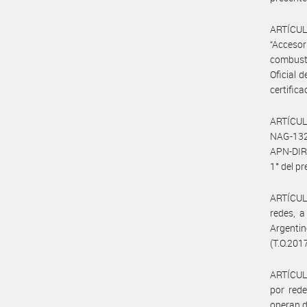
ARTÍCUL
“Accesor
combusti
Oficial 
certific
ARTÍCULO
NAG-132 
APN-DIR
1° del pr
ARTÍCULO
redes, a
Argentin
(T.O.2017
ARTÍCULO
por rede
operan d