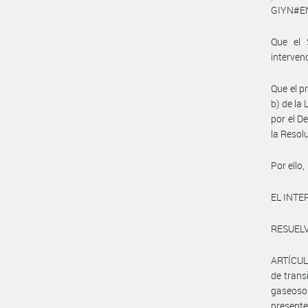
GIYN#E
Que el 
interven
Que el p
b) de la
por el D
la Resol
Por ello,
EL INT
RESUELV
ARTÍCULO
de trans
gaseoso
presente