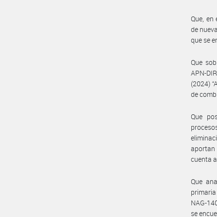
Que, en 
de nueva
que se e
Que sobr
APN-DIR
(2024) “
de combu
Que pos
procesos
elimina
aportan
cuenta a
Que ana
primaria
NAG-140 
se encue