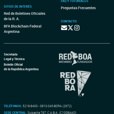
FAQ Y TUTORIALES
SITIOS DE INTERÉS
Preguntas Frecuentes
Red de Boletines Oficiales
de la R. A.
CONTACTO
BFA Blockchain Federal
Argentina
Secretaría
Legal y Técnica
Boletín Oficial
de la República Argentina
TELÉFONOS:
5218-8400 - 0810-345-BORA (2672)
SEDE CENTRAL:
Suipacha 767, C.A.B.A. (C1008AAO)