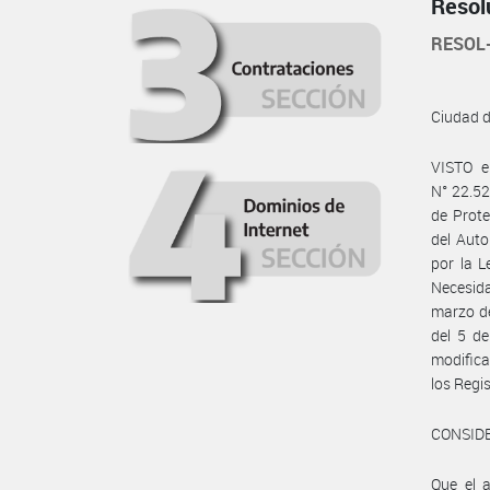
Resol
RESOL
Ciudad 
VISTO e
N° 22.52
de Prote
del Auto
por la L
Necesida
marzo de
del 5 d
modifica
los Regi
CONSID
Que el a