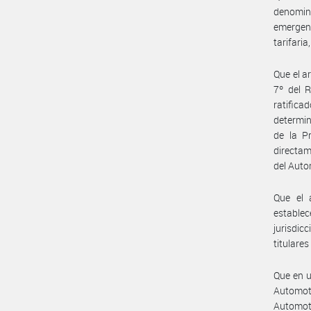
denomin
emergenc
tarifaria
Que el a
7º del 
ratifica
determin
de la P
directam
del Auto
Que el 
establec
jurisdic
titulare
Que en u
Automot
Automoto