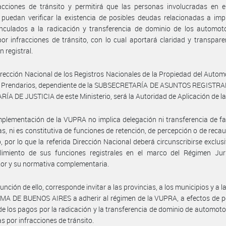
acciones de tránsito y permitirá que las personas involucradas en e
l puedan verificar la existencia de posibles deudas relacionadas a im
nculados a la radicación y transferencia de dominio de los automoto
or infracciones de tránsito, con lo cual aportará claridad y transpare
n registral.
irección Nacional de los Registros Nacionales de la Propiedad del Autom
s Prendarios, dependiente de la SUBSECRETARÍA DE ASUNTOS REGISTRAL
ÍA DE JUSTICIA de este Ministerio, será la Autoridad de Aplicación de 
mplementación de la VUPRA no implica delegación ni transferencia de f
ias, ni es constitutiva de funciones de retención, de percepción o de reca
, por lo que la referida Dirección Nacional deberá circunscribirse exclu
limiento de sus funciones registrales en el marco del Régimen Jurí
or y su normativa complementaria.
función de ello, corresponde invitar a las provincias, a los municipios y a 
 DE BUENOS AIRES a adherir al régimen de la VUPRA, a efectos de per
de los pagos por la radicación y la transferencia de dominio de automoto
as por infracciones de tránsito.