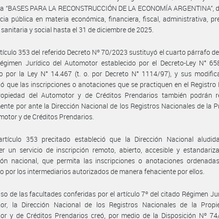
a “BASES PARA LA RECONSTRUCCIÓN DE LA ECONOMÍA ARGENTINA”, de
ia pública en materia económica, financiera, fiscal, administrativa, pre
, sanitaria y social hasta el 31 de diciembre de 2025.
rtículo 353 del referido Decreto Nº 70/2023 sustituyó el cuarto párrafo del
Régimen Jurídico del Automotor establecido por el Decreto-Ley N° 65
do por la Ley N° 14.467 (t. o. por Decreto N° 1114/97), y sus modific
ó que las inscripciones o anotaciones que se practiquen en el Registro
ropiedad del Automotor y de Créditos Prendarios también podrán re
ente por ante la Dirección Nacional de los Registros Nacionales de la 
motor y de Créditos Prendarios.
artículo 353 precitado estableció que la Dirección Nacional aludid
er un servicio de inscripción remoto, abierto, accesible y estandariz
ción nacional, que permita las inscripciones o anotaciones ordenada
s o por los intermediarios autorizados de manera fehaciente por ellos.
so de las facultades conferidas por el artículo 7º del citado Régimen Jur
or, la Dirección Nacional de los Registros Nacionales de la Propi
r y de Créditos Prendarios creó, por medio de la Disposición Nº 74/