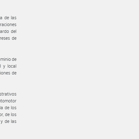
na de las
eraciones
uardo del
ereses de
ominio de
 y local
ciones de
strativos
Automotor
da de los
r, de los
 y de las