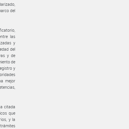
darizado,
marco del
icatorio,
ntre las
lizadas y
iedad del
vas y de
miento de
egistro y
toridades
na mejor
etencias,
la citada
dicos que
ios, y la
 trámites