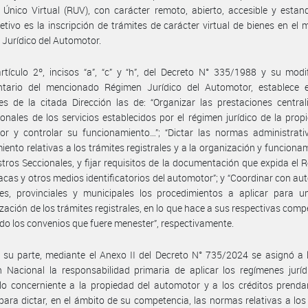
 Único Virtual (RUV), con carácter remoto, abierto, accesible y estan
etivo es la inscripción de trámites de carácter virtual de bienes en el 
Jurídico del Automotor.
rtículo 2º, incisos “a”, “c” y “h”, del Decreto N° 335/1988 y su modif
ntario del mencionado Régimen Jurídico del Automotor, establece e
es de la citada Dirección las de: “Organizar las prestaciones centra
cionales de los servicios establecidos por el régimen jurídico de la prop
or y controlar su funcionamiento…”; “Dictar las normas administrati
iento relativas a los trámites registrales y a la organización y funciona
stros Seccionales, y fijar requisitos de la documentación que expida el R
lacas y otros medios identificatorios del automotor”; y “Coordinar con au
les, provinciales y municipales los procedimientos a aplicar para u
ización de los trámites registrales, en lo que hace a sus respectivas comp
do los convenios que fuere menester”, respectivamente.
 su parte, mediante el Anexo II del Decreto N° 735/2024 se asignó a 
n Nacional la responsabilidad primaria de aplicar los regímenes jurí
lo concerniente a la propiedad del automotor y a los créditos prendar
 para dictar, en el ámbito de su competencia, las normas relativas a los