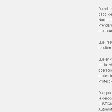
Que el r
pago de 
Naciona
Prendari
prosecuci
Que res
resulten
Que en v
de la V
operaci
protecc
Protecci
Que, por
la dero
JUSTICIA
Automoto