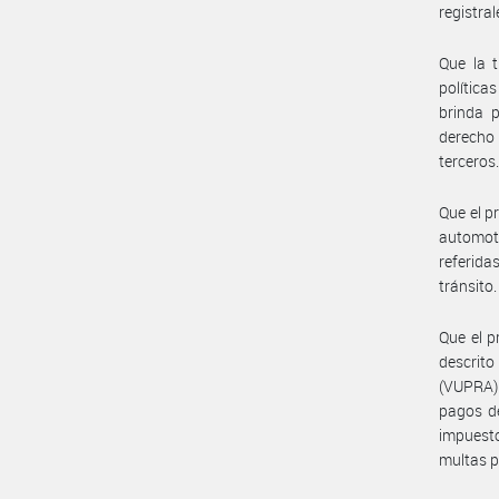
registral
Que la t
política
brinda p
derecho 
terceros
Que el p
automot
referida
tránsito.
Que el p
descrito
(VUPRA) 
pagos de
impuesto
multas p