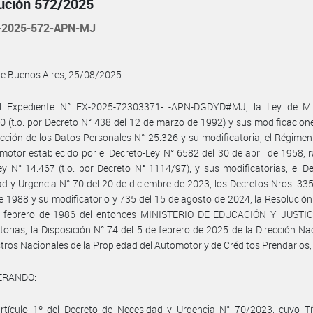
ución 572/2025
-2025-572-APN-MJ
de Buenos Aires, 25/08/2025
l Expediente N° EX-2025-72303371- -APN-DGDYD#MJ, la Ley de Min
0 (t.o. por Decreto N° 438 del 12 de marzo de 1992) y sus modificacione
cción de los Datos Personales N° 25.326 y su modificatoria, el Régimen
motor establecido por el Decreto-Ley N° 6582 del 30 de abril de 1958, r
ey N° 14.467 (t.o. por Decreto N° 1114/97), y sus modificatorias, el D
d y Urgencia N° 70 del 20 de diciembre de 2023, los Decretos Nros. 335
 1988 y su modificatorio y 735 del 15 de agosto de 2024, la Resolució
e febrero de 1986 del entonces MINISTERIO DE EDUCACIÓN Y JUSTIC
torias, la Disposición N° 74 del 5 de febrero de 2025 de la Dirección Na
stros Nacionales de la Propiedad del Automotor y de Créditos Prendarios,
ERANDO:
rtículo 1º del Decreto de Necesidad y Urgencia N° 70/2023, cuyo Tít