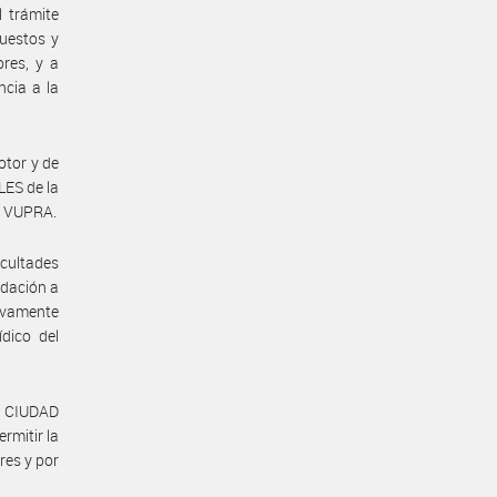
l trámite
puestos y
res, y a
ncia a la
otor y de
ES de la
la VUPRA.
acultades
udación a
sivamente
dico del
la CIUDAD
mitir la
res y por