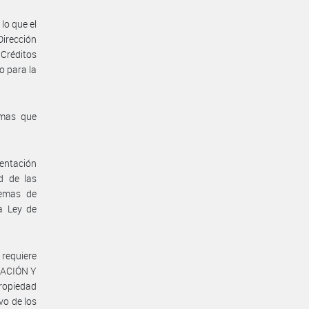
lo que el
Dirección
Créditos
o para la
emas que
mentación
d de las
temas de
a Ley de
 requiere
CACIÓN Y
Propiedad
vo de los