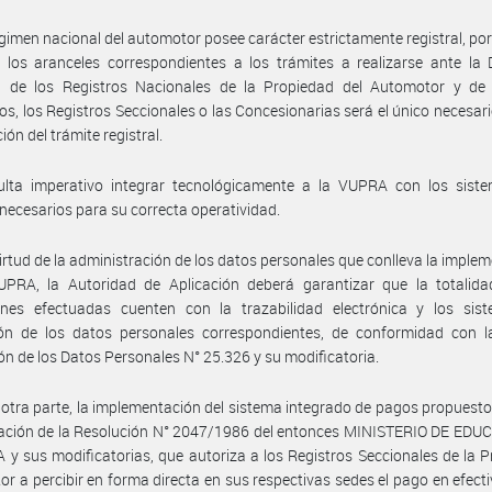
égimen nacional del automotor posee carácter estrictamente registral, por 
los aranceles correspondientes a los trámites a realizarse ante la 
l de los Registros Nacionales de la Propiedad del Automotor y de 
os, los Registros Seccionales o las Concesionarias será el único necesari
ón del trámite registral.
ulta imperativo integrar tecnológicamente a la VUPRA con los sist
 necesarios para su correcta operatividad.
irtud de la administración de los datos personales que conlleva la imple
UPRA, la Autoridad de Aplicación deberá garantizar que la totalida
ones efectuadas cuenten con la trazabilidad electrónica y los sis
ión de los datos personales correspondientes, de conformidad con l
ón de los Datos Personales N° 25.326 y su modificatoria.
 otra parte, la implementación del sistema integrado de pagos propuesto
gación de la Resolución N° 2047/1986 del entonces MINISTERIO DE EDU
 y sus modificatorias, que autoriza a los Registros Seccionales de la 
r a percibir en forma directa en sus respectivas sedes el pago en efecti