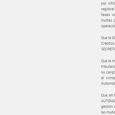
por infr
registra
tasas vi
multas p
operació
Que la D
Crédito
SECRETAR
Que la i
tributar
su cargo
al cump
Automot
Que, en 
AUTÓNOMA
gestión 
las mult