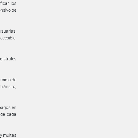
ficar los
ensivo de
usuarias,
ccesible,
istrales
ominio de
tránsito,
 pagos en
l de cada
 y multas