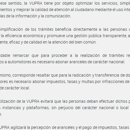
ese sentido, la VUPRA tiene por objeto optimizar los servicios, simpli
ientos y mejorar la calidad de atención al ciudadano mediante el uso int
ías de la información y la comunicación.
implificación de los trámites beneficia directamente a las personas 
la eficiencia económica y promueve una gestión pública transparente, a
ciente, eficaz y de calidad en la atención del bien común.
dable remarcar que para proceder a la realización de trámites reg
os a automotores es necesario abonar aranceles de carácter nacional.
mismo, corresponde resaltar que para la radicación y transferencia de d
res es necesario abonar impuestos, tasas y multas por infracciones de 
de carácter local.
tilización de la VUPRA evitará que las personas deban efectuar dichos
s instancias y plataformas, sin perjuicio del carácter nacional o loca
o.
UPRA agilizará la percepción de aranceles y el pago de impuestos, tasas