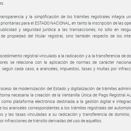
es.
ransparencia y la simplificación de los trámites registrales integra u
s prioritarias para el ESTADO NACIONAL, en tanto la inscripción de las op
ublicidad y seguridad jurídica a las transacciones, no sólo en resg
de propiedad del titular registral, sino también respecto de los int
.
rocedimiento registral vinculado a la radicación y a la transferencia de d
ores se relaciona con la aplicación de normas de carácter nacional
s según cada caso, a aranceles, impuestos, tasas y multas por infrac
roceso de modernización del Estado y digitalización de trámites admini
 torna necesaria la creación de la Ventanilla Única de Pago Registral 
como plataforma electrónica destinada a la gestión digital e integra
 los aranceles correspondientes a los trámites registrales del automoto
s y las tasas vinculadas a su radicación y transferencia de dominio,
or infracciones de tránsito derivadas del uso de aquéllos.