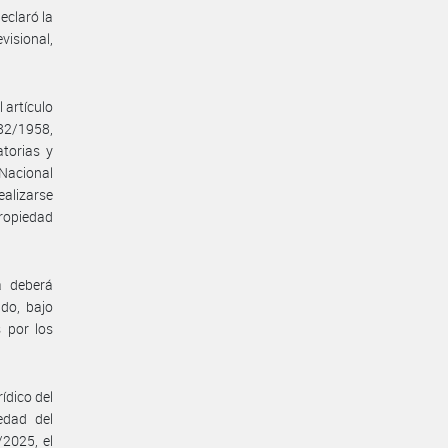
claró la
visional,
 artículo
82/1958,
atorias y
 Nacional
alizarse
Propiedad
a deberá
ado, bajo
s por los
ídico del
edad del
2025, el