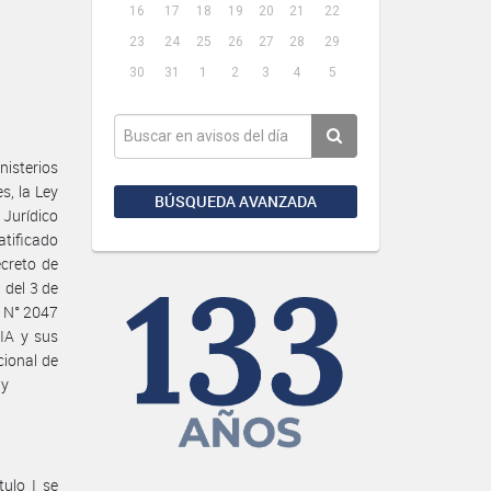
16
17
18
19
20
21
22
23
24
25
26
27
28
29
30
31
1
2
3
4
5
isterios
s, la Ley
BÚSQUEDA AVANZADA
 Jurídico
atificado
ecreto de
 del 3 de
n N° 2047
IA y sus
cional de
 y
ulo I se