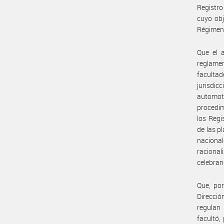
Registro
cuyo obj
Régimen 
Que el a
reglame
facultad
jurisdic
automot
procedim
los Regi
de las p
naciona
racional
celebran
Que, por
Direcció
regulan 
facultó,