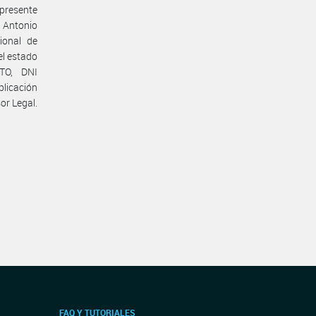
 presente
s Antonio
ional de
el estado
UTO, DNI
licación
or Legal.
FAQ Y TUTORIALES