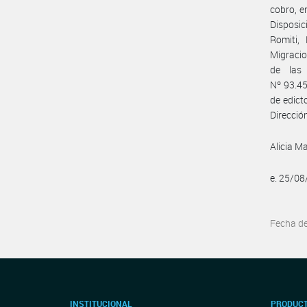
cobro, e
Disposic
Romiti, 
Migracio
de las 
Nº 93.45
de edict
Direcció
Alicia M
e. 25/0
Fecha d
INSTITUCIONAL
PRODUCT