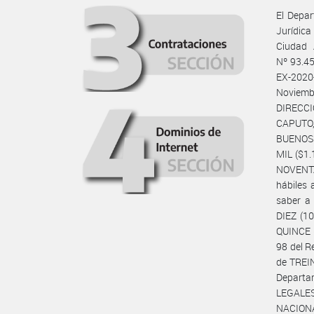
El Depar
Jurídica
Ciudad 
Nº 93.45
EX-2020
Noviemb
DIRECCI
CAPUTO,
BUENOS 
MIL ($1
NOVENTA 
hábiles 
saber a 
DIEZ (10
QUINCE (
98 del R
de TREIN
Departa
LEGALES
NACIONA