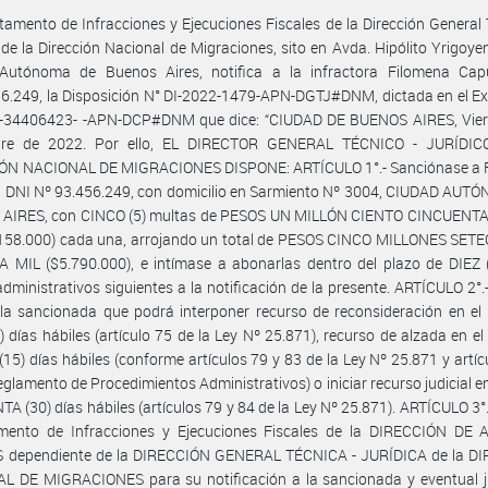
tamento de Infracciones y Ejecuciones Fiscales de la Dirección General 
 de la Dirección Nacional de Migraciones, sito en Avda. Hipólito Yrigoye
Autónoma de Buenos Aires, notifica a la infractora Filomena Cap
6.249, la Disposición N° DI-2022-1479-APN-DGTJ#DNM, dictada en el E
-34406423- -APN-DCP#DNM que dice: “CIUDAD DE BUENOS AIRES, Vier
re de 2022. Por ello, EL DIRECTOR GENERAL TÉCNICO - JURÍDI
ÓN NACIONAL DE MIGRACIONES DISPONE: ARTÍCULO 1°.- Sanciónase a 
 DNI Nº 93.456.249, con domicilio en Sarmiento Nº 3004, CIUDAD AUT
AIRES, con CINCO (5) multas de PESOS UN MILLÓN CIENTO CINCUENT
.158.000) cada una, arrojando un total de PESOS CINCO MILLONES SET
MIL ($5.790.000), e intímase a abonarlas dentro del plazo de DIEZ (
administrativos siguientes a la notificación de la presente. ARTÍCULO 2°
la sancionada que podrá interponer recurso de reconsideración en el
) días hábiles (artículo 75 de la Ley Nº 25.871), recurso de alzada en el
15) días hábiles (conforme artículos 79 y 83 de la Ley Nº 25.871 y artíc
eglamento de Procedimientos Administrativos) o iniciar recurso judicial en
TA (30) días hábiles (artículos 79 y 84 de la Ley Nº 25.871). ARTÍCULO 3°.
mento de Infracciones y Ejecuciones Fiscales de la DIRECCIÓN DE
 dependiente de la DIRECCIÓN GENERAL TÉCNICA - JURÍDICA de la D
L DE MIGRACIONES para su notificación a la sancionada y eventual ju