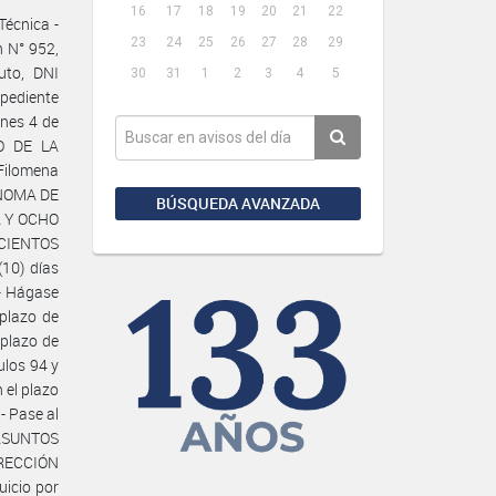
16
17
18
19
20
21
22
Técnica -
23
24
25
26
27
28
29
n N° 952,
uto, DNI
30
31
1
2
3
4
5
xpediente
nes 4 de
CO DE LA
Filomena
ÓNOMA DE
BÚSQUEDA AVANZADA
A Y OCHO
ECIENTOS
10) días
.- Hágase
 plazo de
 plazo de
ulos 94 y
 el plazo
- Pase al
 ASUNTOS
IRECCIÓN
icio por