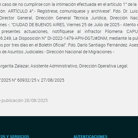
n caso de no cumplirse con la intimación efectuada en el artículo 1° de la
ión. ARTÍCULO 4°.- Regístrese, comuníquese y archívese”. Fdo. Dr. Lui
Director General, Dirección General Técnica Jurídica, Dirección Nac
nes -; “CIUDAD DE BUENOS AIRES, Viernes 25 de Julio de 2025.- Atento 
presentes actuaciones, notifíquese al infractor Filomena CAP
6.249, La Disposición N° DI-2022-1479-APN-DGTJ#DNM, mediante la pub
os por tres días en el Boletín Oficial”. Fdo. Darío Santiago Fernández. Ases
n de Asuntos Judiciales - Dirección Nacional de Migraciones -.
argarita Zalazar, Asistente Administrativo, Dirección Operativa Legal.
8/2025 N° 60932/25 v. 27/08/2025
e publicación 26/08/2025
OS Y SERVICIOS
AUTENTICACIONES