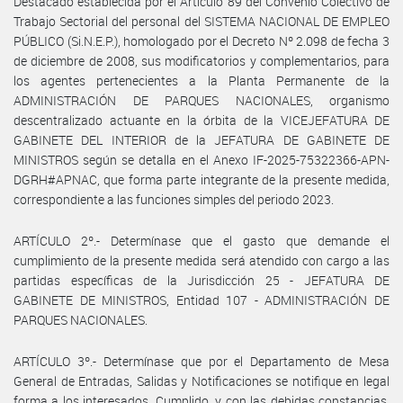
Destacado establecida por el Artículo 89 del Convenio Colectivo de
Trabajo Sectorial del personal del SISTEMA NACIONAL DE EMPLEO
PÚBLICO (Si.N.E.P.), homologado por el Decreto Nº 2.098 de fecha 3
de diciembre de 2008, sus modificatorios y complementarios, para
los agentes pertenecientes a la Planta Permanente de la
ADMINISTRACIÓN DE PARQUES NACIONALES, organismo
descentralizado actuante en la órbita de la VICEJEFATURA DE
GABINETE DEL INTERIOR de la JEFATURA DE GABINETE DE
MINISTROS según se detalla en el Anexo IF-2025-75322366-APN-
DGRH#APNAC, que forma parte integrante de la presente medida,
correspondiente a las funciones simples del periodo 2023.
ARTÍCULO 2º.- Determínase que el gasto que demande el
cumplimiento de la presente medida será atendido con cargo a las
partidas específicas de la Jurisdicción 25 - JEFATURA DE
GABINETE DE MINISTROS, Entidad 107 - ADMINISTRACIÓN DE
PARQUES NACIONALES.
ARTÍCULO 3º.- Determínase que por el Departamento de Mesa
General de Entradas, Salidas y Notificaciones se notifique en legal
forma a los interesados. Cumplido, y con las debidas constancias,