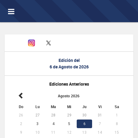
Toggle
navigation
Edición del
6 de Agosto de 2026
Ediciones Anteriores
Agosto 2026
Do
Lu
Ma
Mi
Ju
Vi
Sa
26
27
28
29
30
31
1
2
3
4
5
6
7
8
9
10
11
12
13
14
15