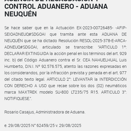
CONTROL ADUANERO - ADUANA
NEUQUÉN
Se hace saber que en la Actuación EX-2023-00726485- -AFIP-
SEIOADNEUQ#SDGOAI que tramita ante esta ADUANA DE
NEUQUÉN que se ha dictado Resolución RESOL-2025-378-E-ARCA-
ADNEUQ#SDGOAI, articulado se transcribe: “ARTICULO 1º:
DECLARAR EXTINGUIDA la acción penal en los términos del art. 929
inc. b) del Código Aduanero contra el Sr. CEA NAHUELHUAL Luis
Humberto, D.N.I. Nº 92.576.575, atento las razones expresadas en
los considerandos, por la infracción prevista y penada en el art. 977
del citado texto legal. ARTICULO 2°: LEVANTAR la INTERDICCIÓN
CON DERECHO A USO que recae sobre los dos (02) neumáticos
marca MAXTREK modelo SU-800 LT235/75 R15. ARTICULO 3°:
NOTIFIQUESE.”.
Rosario Casajus, Administradora de Aduana.
e. 29/08/2025 N° 62459/25 v. 29/08/2025