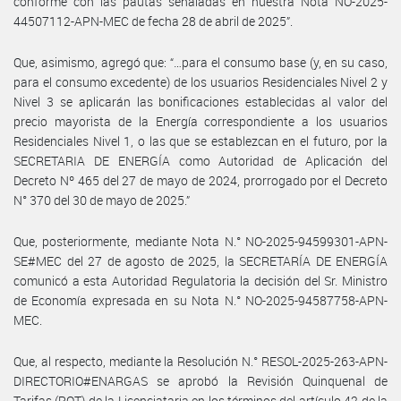
conforme con las pautas señaladas en nuestra Nota NO-2025-
44507112-APN-MEC de fecha 28 de abril de 2025”.
Que, asimismo, agregó que: “…para el consumo base (y, en su caso,
para el consumo excedente) de los usuarios Residenciales Nivel 2 y
Nivel 3 se aplicarán las bonificaciones establecidas al valor del
precio mayorista de la Energía correspondiente a los usuarios
Residenciales Nivel 1, o las que se establezcan en el futuro, por la
SECRETARIA DE ENERGÍA como Autoridad de Aplicación del
Decreto Nº 465 del 27 de mayo de 2024, prorrogado por el Decreto
N° 370 del 30 de mayo de 2025.”
Que, posteriormente, mediante Nota N.° NO-2025-94599301-APN-
SE#MEC del 27 de agosto de 2025, la SECRETARÍA DE ENERGÍA
comunicó a esta Autoridad Regulatoria la decisión del Sr. Ministro
de Economía expresada en su Nota N.° NO-2025-94587758-APN-
MEC.
Que, al respecto, mediante la Resolución N.° RESOL-2025-263-APN-
DIRECTORIO#ENARGAS se aprobó la Revisión Quinquenal de
Tarifas (RQT) de la Licenciataria en los términos del artículo 42 de la