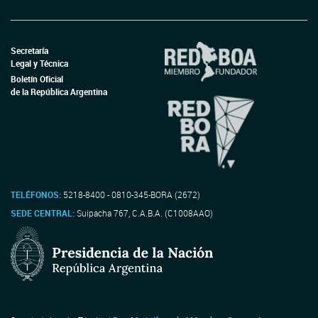
Secretaría
Legal y Técnica
Boletín Oficial
de la República Argentina
TELÉFONOS:
5218-8400 - 0810-345-BORA (2672)
SEDE CENTRAL:
Suipacha 767, C.A.B.A. (C1008AAO)