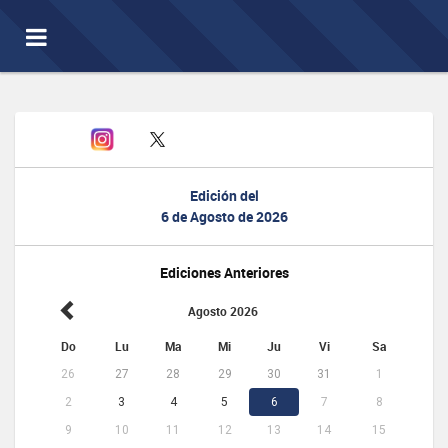
Toggle
navigation
Edición del
6 de Agosto de 2026
Ediciones Anteriores
Agosto 2026
Do
Lu
Ma
Mi
Ju
Vi
Sa
26
27
28
29
30
31
1
2
3
4
5
6
7
8
9
10
11
12
13
14
15