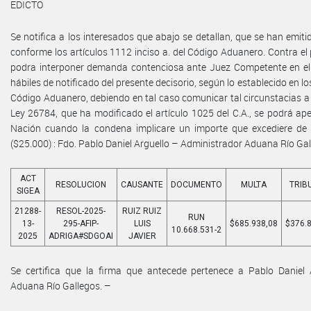
EDICTO
Se notifica a los interesados que abajo se detallan, que se han emi
conforme los artículos 1112 inciso a. del Código Aduanero. Contra e
podra interponer demanda contenciosa ante Juez Competente en el 
hábiles de notificado del presente decisorio, según lo establecido en lo
Código Aduanero, debiendo en tal caso comunicar tal circunstacias 
Ley 26784, que ha modificado el artículo 1025 del C.A., se podrá apel
Nación cuando la condena implicare un importe que excediere d
($25.000) : Fdo. Pablo Daniel Arguello – Administrador Aduana Río Gal
ACT
RESOLUCION
CAUSANTE
DOCUMENTO
MULTA
TRIB
SIGEA
21288-
RESOL-2025-
RUIZ RUIZ
RUN
13-
295-AFIP-
LUIS
$685.938,08
$376.
10.668.531-2
2025
ADRIGA#SDGOAI
JAVIER
Se certifica que la firma que antecede pertenece a Pablo Daniel 
Aduana Río Gallegos. –