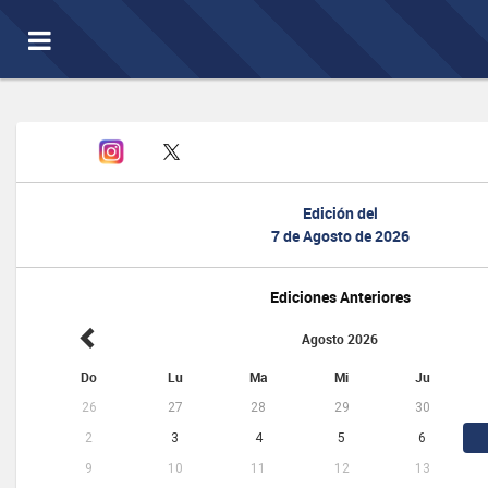
Toggle
navigation
Edición del
7 de Agosto de 2026
Ediciones Anteriores
Agosto 2026
Do
Lu
Ma
Mi
Ju
26
27
28
29
30
2
3
4
5
6
9
10
11
12
13