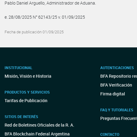
Pablo Daniel Arguello, Administrador de Aduana.
e. 28/08/2025 N° 62143/25 v. 01/09/2025
Fecha de publicación 01/09/2025
INSTITUCIONAL
AUTENTICACIONES
Misión, Visión e Historia
BFA Repositorio re
BFA Verificación
PRODUCTOS Y SERVICIOS
Firma digital
Tarifas de Publicación
FAQ Y TUTORIALES
SITIOS DE INTERÉS
Preguntas Frecuen
Red de Boletines Oficiales de la R. A.
BFA Blockchain Federal Argentina
CONTACTO