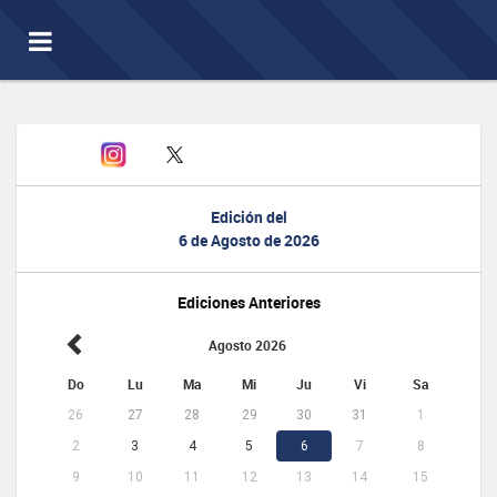
Toggle
navigation
Edición del
6 de Agosto de 2026
Ediciones Anteriores
Agosto 2026
Do
Lu
Ma
Mi
Ju
Vi
Sa
26
27
28
29
30
31
1
2
3
4
5
6
7
8
9
10
11
12
13
14
15