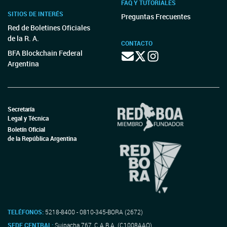
FAQ Y TUTORIALES
SITIOS DE INTERÉS
Preguntas Frecuentes
Red de Boletines Oficiales
de la R. A.
CONTACTO
BFA Blockchain Federal
Argentina
Secretaría
Legal y Técnica
Boletín Oficial
de la República Argentina
TELÉFONOS:
5218-8400 - 0810-345-BORA (2672)
SEDE CENTRAL:
Suipacha 767, C.A.B.A. (C1008AAO)