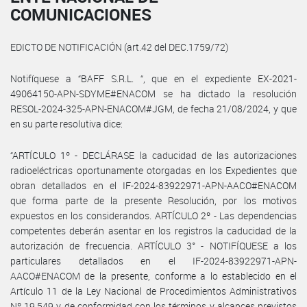
COMUNICACIONES
EDICTO DE NOTIFICACIÓN (art.42 del DEC.1759/72)
Notifíquese a “BAFF S.R.L. “, que en el expediente EX-2021-
49064150-APN-SDYME#ENACOM se ha dictado la resolución
RESOL-2024-325-APN-ENACOM#JGM, de fecha 21/08/2024, y que
en su parte resolutiva dice:
“ARTÍCULO 1º - DECLÁRASE la caducidad de las autorizaciones
radioeléctricas oportunamente otorgadas en los Expedientes que
obran detallados en el IF-2024-83922971-APN-AACO#ENACOM
que forma parte de la presente Resolución, por los motivos
expuestos en los considerandos. ARTÍCULO 2º - Las dependencias
competentes deberán asentar en los registros la caducidad de la
autorización de frecuencia. ARTÍCULO 3° - NOTIFÍQUESE a los
particulares detallados en el IF-2024-83922971-APN-
AACO#ENACOM de la presente, conforme a lo establecido en el
Artículo 11 de la Ley Nacional de Procedimientos Administrativos
Nº 19.549 y de conformidad con los términos y alcances previstos