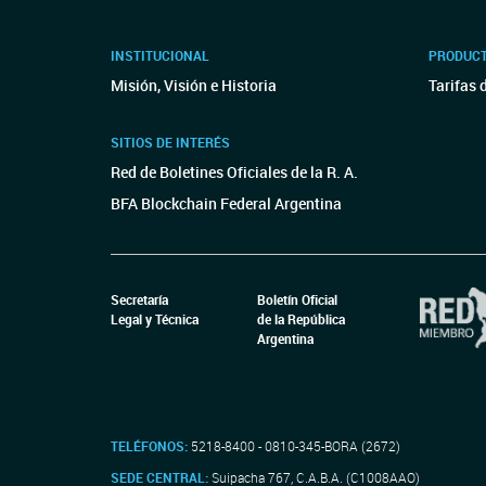
INSTITUCIONAL
PRODUCT
Misión, Visión e Historia
Tarifas 
SITIOS DE INTERÉS
Red de Boletines Oficiales de la R. A.
BFA Blockchain Federal Argentina
Secretaría
Boletín Oficial
Legal y Técnica
de la República
Argentina
TELÉFONOS:
5218-8400 - 0810-345-BORA (2672)
SEDE CENTRAL:
Suipacha 767, C.A.B.A. (C1008AAO)