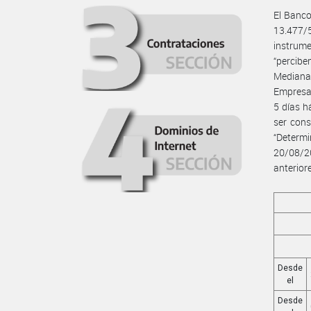
El Banco
13.477/
instrume
“percibe
Mediana
Empresa”
5 días h
ser cons
“Determ
20/08/2
anteriore
Desde
el
Desde