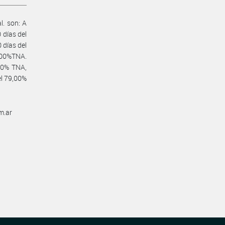
l. son: A
 días del
 días del
7,00%TNA.
00% TNA,
el 79,00%
m.ar