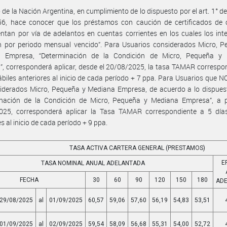
 de la Nación Argentina, en cumplimiento de lo dispuesto por el art. 1° de
56, hace conocer que los préstamos con caución de certificados de 
ntan por vía de adelantos en cuentas corrientes en los cuales los int
n por periodo mensual vencido”. Para Usuarios considerados Micro, P
 Empresa, “Determinación de la Condición de Micro, Pequeña y
, corresponderá aplicar, desde el 20/08/2025, la tasa TAMAR correspo
ábiles anteriores al inicio de cada período + 7 ppa. Para Usuarios que 
iderados Micro, Pequeña y Mediana Empresa, de acuerdo a lo dispuest
inación de la Condición de Micro, Pequeña y Mediana Empresa”, a pa
025, corresponderá aplicar la Tasa TAMAR correspondiente a 5 días
s al inicio de cada período + 9 ppa.
TASA ACTIVA CARTERA GENERAL (PRESTAMOS)
E
TASA NOMINAL ANUAL ADELANTADA
FECHA
30
60
90
120
150
180
AD
29/08/2025
al
01/09/2025
60,57
59,06
57,60
56,19
54,83
53,51
01/09/2025
al
02/09/2025
59,54
58,09
56,68
55,31
54,00
52,72