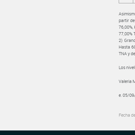
Asimismo
partir d
76,00%, 
77,00% T
2) Grand
Hasta 60
TNA y de
Los nive
Valeria 
e. 05/0
Fecha d