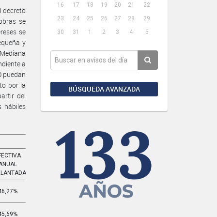
16
17
18
19
20
21
22
l decreto
23
24
25
26
27
28
29
obras se
ereses se
30
31
1
2
3
4
5
equeña y
 Mediana
ndiente a
NO puedan
o por la
BÚSQUEDA AVANZADA
rtir del
 hábiles
FECTIVA
EFECTIVA
ANUAL
MENSUAL
ELANTADA
ADELANTADA
46,27%
4,978%
45,69%
4,894%