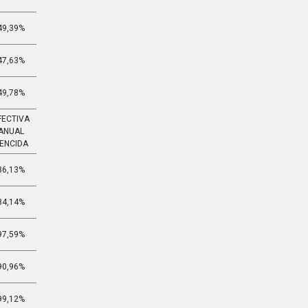
49,39%
5,444%
47,63%
5,178%
49,78%
5,503%
FECTIVA
EFECTIVA
ANUAL
MENSUAL
ENCIDA
VENCIDA
86,13%
5,239%
84,14%
5,146%
97,59%
5,757%
90,96%
5,461%
99,12%
5,824%