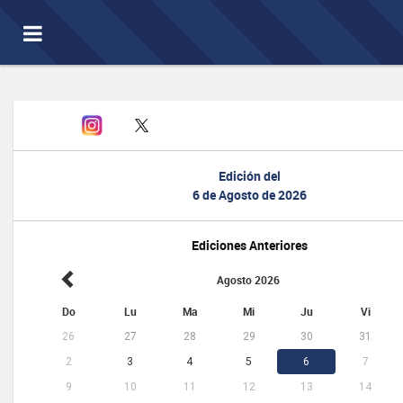
Toggle
navigation
Edición del
6 de Agosto de 2026
Ediciones Anteriores
Agosto 2026
Do
Lu
Ma
Mi
Ju
Vi
26
27
28
29
30
31
2
3
4
5
6
7
9
10
11
12
13
14