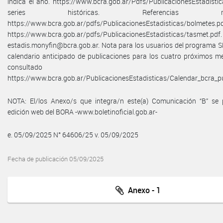
indica el año. https://www.bcra.gob.ar/Pdfs/PublicacionesEstadistica
series históricas. Referencias metodo
https://www.bcra.gob.ar/pdfs/PublicacionesEstadisticas/bolmetes.pd
https://www.bcra.gob.ar/pdfs/PublicacionesEstadisticas/tasmet.p
estadis.monyfin@bcra.gob.ar. Nota para los usuarios del programa S
calendario anticipado de publicaciones para los cuatro próximos m
consultado 
https://www.bcra.gob.ar/PublicacionesEstadisticas/Calendar_bcra_pu
NOTA: El/los Anexo/s que integra/n este(a) Comunicación “B” se 
edición web del BORA -www.boletinoficial.gob.ar-
e. 05/09/2025 N° 64606/25 v. 05/09/2025
Fecha de publicación 05/09/2025
Anexo - 1