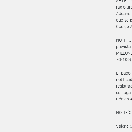
SE LE HA
radio ur
Aduanera
que se p
Código A
NOTIFIQU
prevista
MILLONE
70/100).
El pago 
notifica
registra
se haga 
Código 
NOTIFÍQ
Valeria C