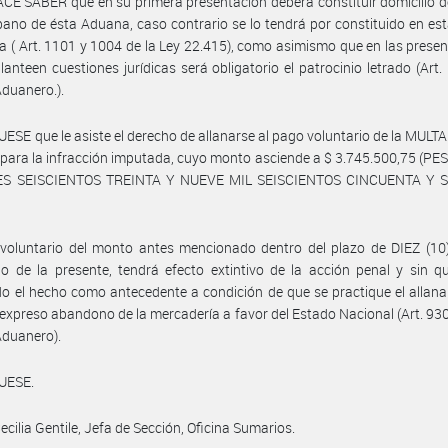
CE SABER que en su primera presentación deberá constituir domicilio d
bano de ésta Aduana, caso contrario se lo tendrá por constituido en est
 ( Art. 1101 y 1004 de la Ley 22.415), como asimismo que en las prese
lanteen cuestiones jurídicas será obligatorio el patrocinio letrado (Art.
duanero.).
ESE que le asiste el derecho de allanarse al pago voluntario de la MUL
 para la infracción imputada, cuyo monto asciende a $ 3.745.500,75 (P
S SEISCIENTOS TREINTA Y NUEVE MIL SEISCIENTOS CINCUENTA Y 
voluntario del monto antes mencionado dentro del plazo de DIEZ (10)
do de la presente, tendrá efecto extintivo de la acción penal y sin 
do el hecho como antecedente a condición de que se practique el allan
expreso abandono de la mercadería a favor del Estado Nacional (Art. 93
Aduanero).
UESE.
ecilia Gentile, Jefa de Sección, Oficina Sumarios.