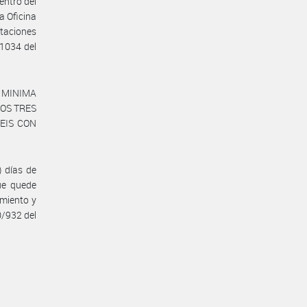
entro del
a Oficina
ntaciones
 1034 del
TA MINIMA
ESOS TRES
SEIS CON
 días de
que quede
amiento y
0/932 del