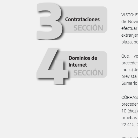
VISTO: E
de Novi
efectua
extranje
plaza, p
Que, v
preceden
Inc. c) 
prevista
Sumarios
CÒRRASE 
preceden
10 (diez
pruebas
22.415, b