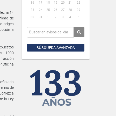
16
17
18
19
20
21
22
23
24
25
26
27
28
29
 fecha 14
30
31
1
2
3
4
5
nidad de
e origen
ducción a
puestos
BÚSQUEDA AVANZADA
Art. 1090
nfracción
r Oficina
señalada
érmino de
, ofrezca
e la Ley