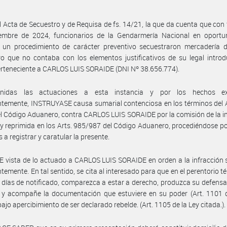
l Acta de Secuestro y de Requisa de fs. 14/21, la que da cuenta que con
embre de 2024, funcionarios de la Gendarmería Nacional en oportu
r un procedimiento de carácter preventivo secuestraron mercadería d
ro que no contaba con los elementos justificativos de su legal intro
erteneciente a CARLOS LUIS SORAIDE (DNI Nº 38.656.774).
enidas las actuaciones a esta instancia y por los hechos ex
temente, INSTRUYASE causa sumarial contenciosa en los términos del 
del Código Aduanero, contra CARLOS LUIS SORAIDE por la comisión de la i
 y reprimida en los Arts. 985/987 del Código Aduanero, procediéndose po
 a registrar y caratular la presente.
vista de lo actuado a CARLOS LUIS SORAIDE en orden a la infracción 
temente. En tal sentido, se cita al interesado para que en el perentorio t
) días de notificado, comparezca a estar a derecho, produzca su defensa
 y acompañe la documentación que estuviere en su poder (Art. 1101 d
ajo apercibimiento de ser declarado rebelde. (Art. 1105 de la Ley citada.).