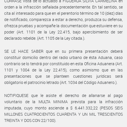
CÒRRASE vista de lo actuado a FIGUEROA SILVIA CARMELINA en
orden a la infracción señalada precedentemente. En tal sentido, se
cita al interesado para que en el perentorio término de 10 (diez) días
de notificado, comparezca a estar a derecho, produzca su defensa,
ofrezca pruebas y acompañe la documentación que estuviere en su
poder (Art. 1101 de la Ley 22.415, bajo apercibimiento de ser
declarado rebelde. (Art. 1105 de la Ley citada.).
SE LE HACE SABER que en su primera presentación deberá
constituir domicilio dentro del radio urbano de ésta Aduana, caso
contrario se lo tendrá por constituido en esta Oficina Aduanera (Art.
1101 y 1004 de la Ley 22.415), como asimismo que en las
presentaciones que se planteen cuestiones jurídicas será
obligatorio el patrocinio letrado (Art. 1034 del Código Aduanero.).
NOTIFIQUESE que le asiste el derecho de allanarse al pago
voluntario de la MULTA MINIMA prevista para la infracción
imputada, cuyo monto asciende a $ 6.441.332,22 (PESOS SEIS
MILLONES CUATROCIENTOS CUARENTA Y UN MIL TRESCIENTOS
TREINTA Y DOS CON 22/100).