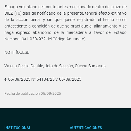
El pago voluntario del monto antes mencionado dentro del plazo de
DIEZ (10) días de notificado de la presente, tendrá efecto extintivo
de la acción penal y sin que quede registrado el hecho como
antecedente a condición de que se practique el allanamiento y se
haga expreso abandono de la mercadería a favor del Estado
Nacional (Art. 930/932 del Código Aduanero).
NOTIFÍQUESE
Valeria Cecilia Gentile, Jefa de Sección, Oficina Sumarios.
e. 05/09/2025 N° 64184/25 v. 05/09/2025
Fecha de publicación 05/09/2025
INSTITUCIONAL
AUTENTICACIONES