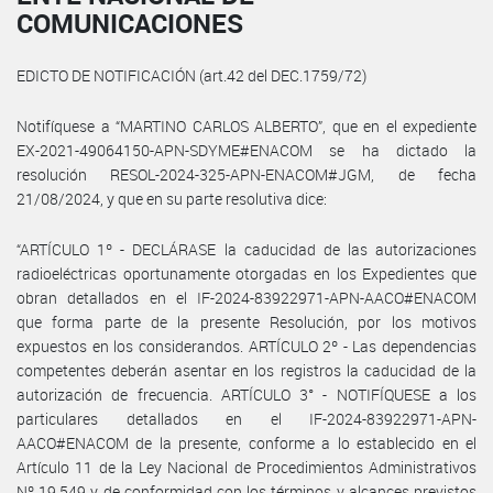
COMUNICACIONES
EDICTO DE NOTIFICACIÓN (art.42 del DEC.1759/72)
Notifíquese a “MARTINO CARLOS ALBERTO”, que en el expediente
EX-2021-49064150-APN-SDYME#ENACOM se ha dictado la
resolución RESOL-2024-325-APN-ENACOM#JGM, de fecha
21/08/2024, y que en su parte resolutiva dice:
“ARTÍCULO 1º - DECLÁRASE la caducidad de las autorizaciones
radioeléctricas oportunamente otorgadas en los Expedientes que
obran detallados en el IF-2024-83922971-APN-AACO#ENACOM
que forma parte de la presente Resolución, por los motivos
expuestos en los considerandos. ARTÍCULO 2º - Las dependencias
competentes deberán asentar en los registros la caducidad de la
autorización de frecuencia. ARTÍCULO 3° - NOTIFÍQUESE a los
particulares detallados en el IF-2024-83922971-APN-
AACO#ENACOM de la presente, conforme a lo establecido en el
Artículo 11 de la Ley Nacional de Procedimientos Administrativos
Nº 19.549 y de conformidad con los términos y alcances previstos