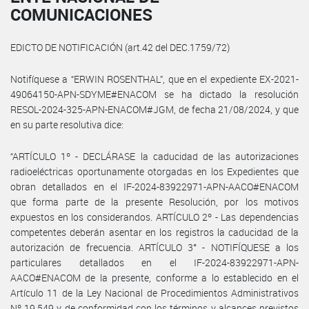
COMUNICACIONES
EDICTO DE NOTIFICACIÓN (art.42 del DEC.1759/72)
Notifíquese a “ERWIN ROSENTHAL”, que en el expediente EX-2021-
49064150-APN-SDYME#ENACOM se ha dictado la resolución
RESOL-2024-325-APN-ENACOM#JGM, de fecha 21/08/2024, y que
en su parte resolutiva dice:
“ARTÍCULO 1º - DECLÁRASE la caducidad de las autorizaciones
radioeléctricas oportunamente otorgadas en los Expedientes que
obran detallados en el IF-2024-83922971-APN-AACO#ENACOM
que forma parte de la presente Resolución, por los motivos
expuestos en los considerandos. ARTÍCULO 2º - Las dependencias
competentes deberán asentar en los registros la caducidad de la
autorización de frecuencia. ARTÍCULO 3° - NOTIFÍQUESE a los
particulares detallados en el IF-2024-83922971-APN-
AACO#ENACOM de la presente, conforme a lo establecido en el
Artículo 11 de la Ley Nacional de Procedimientos Administrativos
Nº 19.549 y de conformidad con los términos y alcances previstos