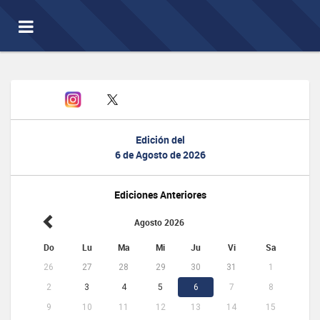
Toggle
navigation
Edición del
6 de Agosto de 2026
Ediciones Anteriores
Agosto 2026
Do
Lu
Ma
Mi
Ju
Vi
Sa
26
27
28
29
30
31
1
2
3
4
5
6
7
8
9
10
11
12
13
14
15