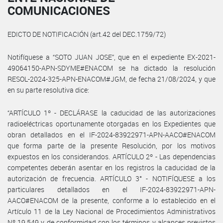
COMUNICACIONES
EDICTO DE NOTIFICACIÓN (art.42 del DEC.1759/72)
Notifíquese a “SOTO JUAN JOSE”, que en el expediente EX-2021-
49064150-APN-SDYME#ENACOM se ha dictado la resolución
RESOL-2024-325-APN-ENACOM#JGM, de fecha 21/08/2024, y que
en su parte resolutiva dice:
“ARTÍCULO 1º - DECLÁRASE la caducidad de las autorizaciones
radioeléctricas oportunamente otorgadas en los Expedientes que
obran detallados en el IF-2024-83922971-APN-AACO#ENACOM
que forma parte de la presente Resolución, por los motivos
expuestos en los considerandos. ARTÍCULO 2º - Las dependencias
competentes deberán asentar en los registros la caducidad de la
autorización de frecuencia. ARTÍCULO 3° - NOTIFÍQUESE a los
particulares detallados en el IF-2024-83922971-APN-
AACO#ENACOM de la presente, conforme a lo establecido en el
Artículo 11 de la Ley Nacional de Procedimientos Administrativos
Nº 19.549 y de conformidad con los términos y alcances previstos