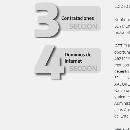
EDICTO 
Notifíq
SDYME#E
fecha 03
“ARTÍCU
oportun
4621119
motivos
deberán 
3° - NO
AACO#EN
Nacional
y alcanc
Administ
a las ár
del Ente
Maria Fl