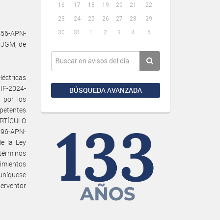
16
17
18
19
20
21
22
23
24
25
26
27
28
29
456-APN-
30
31
1
2
3
4
5
#JGM, de
éctricas
IF-2024-
BÚSQUEDA AVANZADA
 por los
petentes
 ARTÍCULO
196-APN-
e la Ley
 términos
dimientos
muníquese
terventor