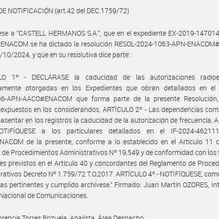
DE NOTIFICACIÓN (art.42 del DEC.1759/72)
uese a “CASTELL HERMANOS S.A.”, que en el expediente EX-2019-14701
NACOM se ha dictado la resolución RESOL-2024-1063-APN-ENACOM
/10/2024, y que en su resolutiva dice parte:
LO 1º - DECLÁRASE la caducidad de las autorizaciones radioel
amente otorgadas en los Expedientes que obran detallados en el 
6-APN-AACO#ENACOM que forma parte de la presente Resolución,
 expuestos en los considerandos. ARTÍCULO 2º - Las dependencias com
asentar en los registros la caducidad de la autorización de frecuencia.
TIFÍQUESE a los particulares detallados en el IF-2024-46211
ACOM de la presente, conforme a lo establecido en el Artículo 11 d
 de Procedimientos Administrativos Nº 19.549 y de conformidad con los
es previstos en el Artículo 40 y concordantes del Reglamento de Proce
rativos Decreto Nº 1.759/72 T.O.2017. ARTÍCULO 4º - NOTIFÍQUESE, co
eas pertinentes y cumplido archívese.” Firmado: Juan Martín OZORES, In
 Nacional de Comunicaciones.
orencia Torres Brizuela, Analista, Área Despacho.