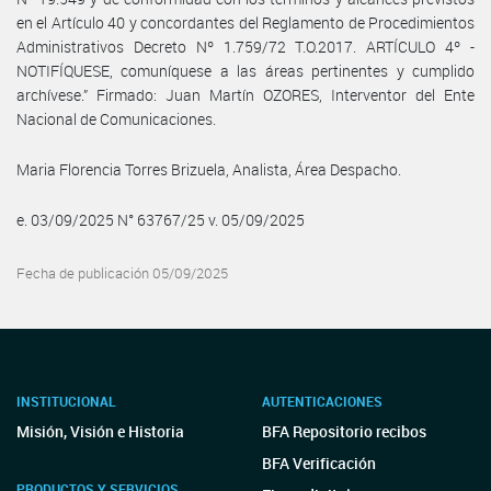
en el Artículo 40 y concordantes del Reglamento de Procedimientos
Administrativos Decreto Nº 1.759/72 T.O.2017. ARTÍCULO 4º -
NOTIFÍQUESE, comuníquese a las áreas pertinentes y cumplido
archívese.” Firmado: Juan Martín OZORES, Interventor del Ente
Nacional de Comunicaciones.
Maria Florencia Torres Brizuela, Analista, Área Despacho.
e. 03/09/2025 N° 63767/25 v. 05/09/2025
Fecha de publicación 05/09/2025
INSTITUCIONAL
AUTENTICACIONES
Misión, Visión e Historia
BFA Repositorio recibos
BFA Verificación
PRODUCTOS Y SERVICIOS