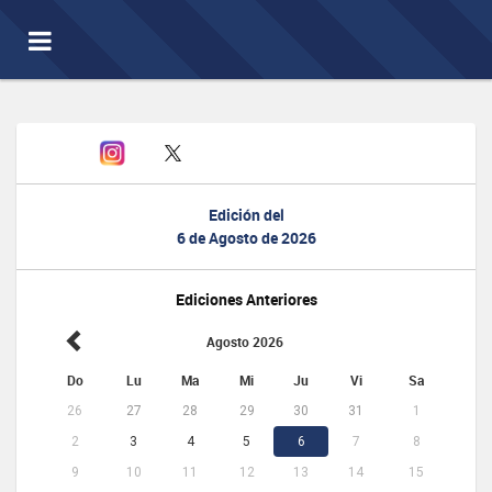
Toggle
navigation
Edición del
6 de Agosto de 2026
Ediciones Anteriores
Agosto 2026
Do
Lu
Ma
Mi
Ju
Vi
Sa
26
27
28
29
30
31
1
2
3
4
5
6
7
8
9
10
11
12
13
14
15