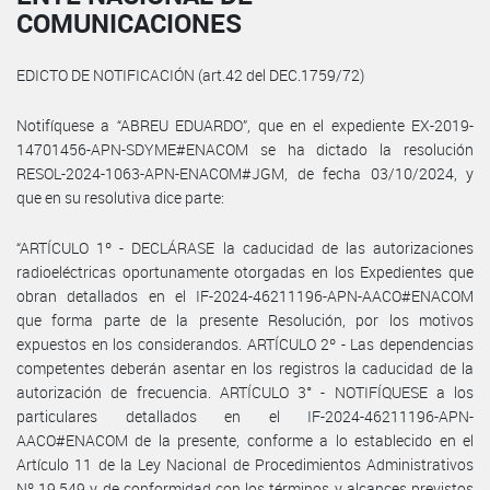
COMUNICACIONES
EDICTO DE NOTIFICACIÓN (art.42 del DEC.1759/72)
Notifíquese a “ABREU EDUARDO”, que en el expediente EX-2019-
14701456-APN-SDYME#ENACOM se ha dictado la resolución
RESOL-2024-1063-APN-ENACOM#JGM, de fecha 03/10/2024, y
que en su resolutiva dice parte:
“ARTÍCULO 1º - DECLÁRASE la caducidad de las autorizaciones
radioeléctricas oportunamente otorgadas en los Expedientes que
obran detallados en el IF-2024-46211196-APN-AACO#ENACOM
que forma parte de la presente Resolución, por los motivos
expuestos en los considerandos. ARTÍCULO 2º - Las dependencias
competentes deberán asentar en los registros la caducidad de la
autorización de frecuencia. ARTÍCULO 3° - NOTIFÍQUESE a los
particulares detallados en el IF-2024-46211196-APN-
AACO#ENACOM de la presente, conforme a lo establecido en el
Artículo 11 de la Ley Nacional de Procedimientos Administrativos
Nº 19.549 y de conformidad con los términos y alcances previstos