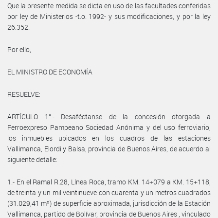
Que la presente medida se dicta en uso de las facultades conferidas
por ley de Ministerios -t.o. 1992- y sus modificaciones, y por la ley
26.352.
Por ello,
EL MINISTRO DE ECONOMÍA
RESUELVE:
ARTÍCULO 1°.- Desaféctanse de la concesión otorgada a
Ferroexpreso Pampeano Sociedad Anónima y del uso ferroviario,
los inmuebles ubicados en los cuadros de las estaciones
Vallimanca, Elordi y Balsa, provincia de Buenos Aires, de acuerdo al
siguiente detalle:
1.- En el Ramal R.28, Línea Roca, tramo KM. 14+079 a KM. 15+118,
de treinta y un mil veintinueve con cuarenta y un metros cuadrados
(31.029,41 m²) de superficie aproximada, jurisdicción de la Estación
Vallimanca, partido de Bolívar, provincia de Buenos Aires , vinculado