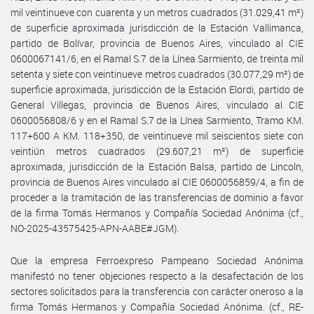
mil veintinueve con cuarenta y un metros cuadrados (31.029,41 m²)
de superficie aproximada jurisdicción de la Estación Vallimanca,
partido de Bolívar, provincia de Buenos Aires, vinculado al CIE
0600067141/6, en el Ramal S.7 de la Línea Sarmiento, de treinta mil
setenta y siete con veintinueve metros cuadrados (30.077,29 m²) de
superficie aproximada, jurisdicción de la Estación Elordi, partido de
General Villegas, provincia de Buenos Aires, vinculado al CIE
0600056808/6 y en el Ramal S.7 de la Línea Sarmiento, Tramo KM.
117+600 A KM. 118+350, de veintinueve mil seiscientos siete con
veintiún metros cuadrados (29.607,21 m²) de superficie
aproximada, jurisdicción de la Estación Balsa, partido de Lincoln,
provincia de Buenos Aires vinculado al CIE 0600056859/4, a fin de
proceder a la tramitación de las transferencias de dominio a favor
de la firma Tomás Hermanos y Compañía Sociedad Anónima (cf.,
NO-2025-43575425-APN-AABE#JGM).
Que la empresa Ferroexpreso Pampeano Sociedad Anónima
manifestó no tener objeciones respecto a la desafectación de los
sectores solicitados para la transferencia con carácter oneroso a la
firma Tomás Hermanos y Compañía Sociedad Anónima. (cf., RE-