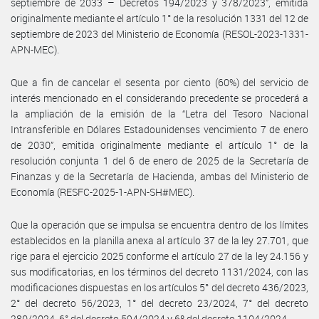
septiembre de 2033 – Decretos 194/2023 y 378/2023”, emitida
originalmente mediante el artículo 1° de la resolución 1331 del 12 de
septiembre de 2023 del Ministerio de Economía (RESOL-2023-1331-
APN-MEC).
Que a fin de cancelar el sesenta por ciento (60%) del servicio de
interés mencionado en el considerando precedente se procederá a
la ampliación de la emisión de la “Letra del Tesoro Nacional
Intransferible en Dólares Estadounidenses vencimiento 7 de enero
de 2030”, emitida originalmente mediante el artículo 1° de la
resolución conjunta 1 del 6 de enero de 2025 de la Secretaría de
Finanzas y de la Secretaría de Hacienda, ambas del Ministerio de
Economía (RESFC-2025-1-APN-SH#MEC).
Que la operación que se impulsa se encuentra dentro de los límites
establecidos en la planilla anexa al artículo 37 de la ley 27.701, que
rige para el ejercicio 2025 conforme el artículo 27 de la ley 24.156 y
sus modificatorias, en los términos del decreto 1131/2024, con las
modificaciones dispuestas en los artículos 5° del decreto 436/2023,
2° del decreto 56/2023, 1° del decreto 23/2024, 7° del decreto
280/2024, 6° del decreto 594/2024 y 6º del decreto 1104/2024.