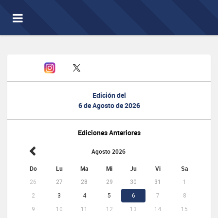
Toggle
navigation
Edición del
6 de Agosto de 2026
Ediciones Anteriores
Agosto 2026
Do
Lu
Ma
Mi
Ju
Vi
Sa
26
27
28
29
30
31
1
2
3
4
5
6
7
8
9
10
11
12
13
14
15