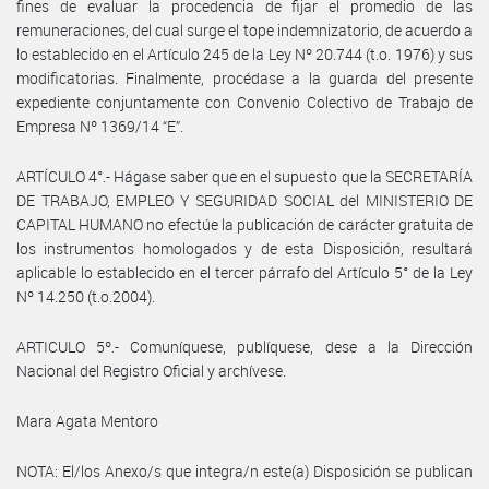
fines de evaluar la procedencia de fijar el promedio de las
remuneraciones, del cual surge el tope indemnizatorio, de acuerdo a
lo establecido en el Artículo 245 de la Ley Nº 20.744 (t.o. 1976) y sus
modificatorias. Finalmente, procédase a la guarda del presente
expediente conjuntamente con Convenio Colectivo de Trabajo de
Empresa Nº 1369/14 “E”.
ARTÍCULO 4°.- Hágase saber que en el supuesto que la SECRETARÍA
DE TRABAJO, EMPLEO Y SEGURIDAD SOCIAL del MINISTERIO DE
CAPITAL HUMANO no efectúe la publicación de carácter gratuita de
los instrumentos homologados y de esta Disposición, resultará
aplicable lo establecido en el tercer párrafo del Artículo 5° de la Ley
Nº 14.250 (t.o.2004).
ARTICULO 5º.- Comuníquese, publíquese, dese a la Dirección
Nacional del Registro Oficial y archívese.
Mara Agata Mentoro
NOTA: El/los Anexo/s que integra/n este(a) Disposición se publican