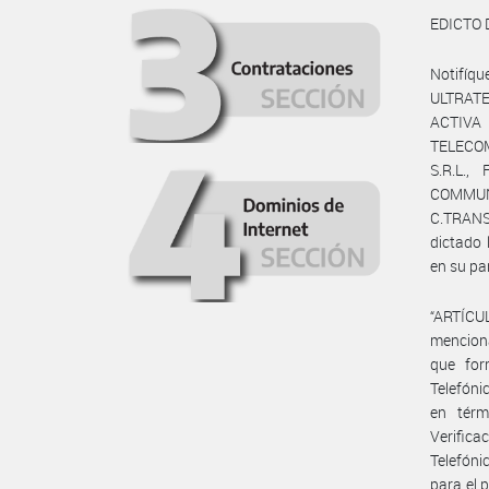
EDICTO 
Notifíq
ULTRATEL
ACTIVA
TELECOM
S.R.L.,
COMMUNI
C.TRAN
dictado
en su par
“ARTÍCU
mencion
que for
Telefóni
en térm
Verific
Telefóni
para el 