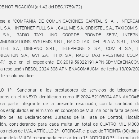
DE NOTIFICACIÓN (art.42 del DEC.1759/72)
uese a “COMPAÑIA DE COMUNICACIONES CAPITAL S. A. , INTERCAL
 S.A. , INTERNET FULL S.A. , CALL ME S.A. ORBISTEL S.A., TAXICOM S.
 S.A., RADIO TAXI UNO COOP.DE PROV.DE SERV., INTERN
MUNICATIONS SYSTEMS S.R.L., RADIO TAXI DEL PLATA S.R.L., TA
 FITEL S.A., DIBERNO S.R.L., TELEPHONE 2 S.A., COM 4 S.A.,
CATION S.A., GVI S.A., IFFIX S.A., RADIO TAXI PRESTIGIO COOP.
SP.”, que en el expediente EX-2019-59322191-APN-SDYME#ENACO
 la resolución RESOL-2024-308-APN-ENACOM#JGM, de fecha 13/09/202
te resolutiva dice:
LO 1º.- Sancionar a los prestadores de servicios de telecomuni
ados en el ANEXO identificado como IF-2024-52105004-APN-AACO
ma parte integrante de la presente resolución, con la cantidad d
cos estipulados en el mismo, en concepto de MULTAS por la falta de pre
ino de las Declaraciones Juradas de la Tasa de Control, Fiscali
ación, considerando para cada multa un total de CUATRO MIL (4000
cos netos de I.V.A. ARTÍCULO 2º.- OTORGAR el plazo de TREINTA (30) días
pago de la MULTA mencionada en el artículo 1º. ARTÍCULO 3º.- La multa d