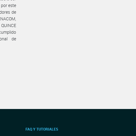
 por este
dores de
#ENACOM,
e QUINCE
 cumplido
ional de
FAQ Y TUTORIALES