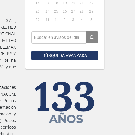
16
17
18
19
20
21
22
23
24
25
26
27
28
29
L S.A. ,
30
31
1
2
3
4
5
R.L., RED
ATIONAL
XI METRO
 TELEMAX
DE P.S.Y
BÚSQUEDA AVANZADA
M se ha
4, y que
caciones
#ENACOM,
e Pulsos
sentación
zación y
) Pulsos
 corridos
eberá ser