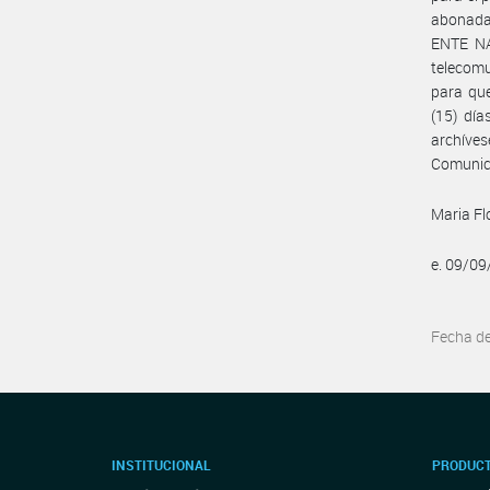
abonada 
ENTE NA
telecom
para que
(15) día
archíve
Comunic
Maria Fl
e. 09/0
Fecha d
INSTITUCIONAL
PRODUCT