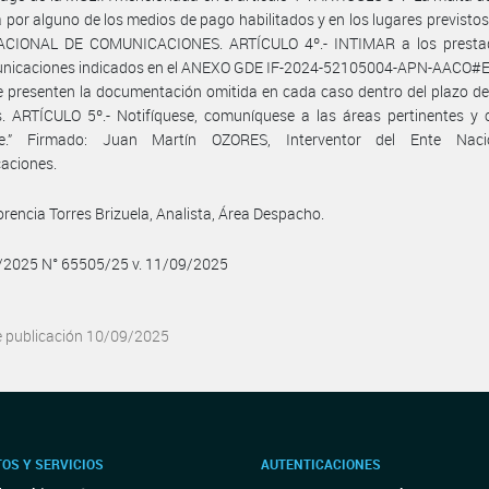
por alguno de los medios de pago habilitados y en los lugares previstos
CIONAL DE COMUNICACIONES. ARTÍCULO 4º.- INTIMAR a los presta
unicaciones indicados en el ANEXO GDE IF-2024-52105004-APN-AACO
 presenten la documentación omitida en cada caso dentro del plazo d
s. ARTÍCULO 5º.- Notifíquese, comuníquese a las áreas pertinentes y
se.” Firmado: Juan Martín OZORES, Interventor del Ente Nac
aciones.
orencia Torres Brizuela, Analista, Área Despacho.
9/2025 N° 65505/25 v. 11/09/2025
e publicación 10/09/2025
OS Y SERVICIOS
AUTENTICACIONES