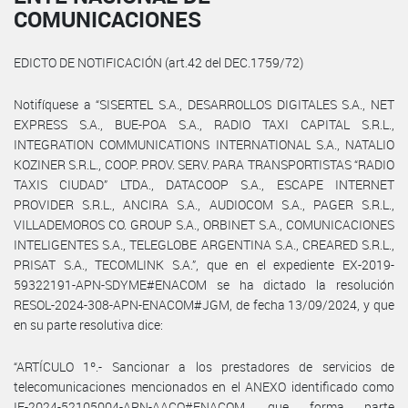
COMUNICACIONES
EDICTO DE NOTIFICACIÓN (art.42 del DEC.1759/72)
Notifíquese a “SISERTEL S.A., DESARROLLOS DIGITALES S.A., NET
EXPRESS S.A., BUE-POA S.A., RADIO TAXI CAPITAL S.R.L.,
INTEGRATION COMMUNICATIONS INTERNATIONAL S.A., NATALIO
KOZINER S.R.L., COOP. PROV. SERV. PARA TRANSPORTISTAS “RADIO
TAXIS CIUDAD” LTDA., DATACOOP S.A., ESCAPE INTERNET
PROVIDER S.R.L., ANCIRA S.A., AUDIOCOM S.A., PAGER S.R.L.,
VILLADEMOROS CO. GROUP S.A., ORBINET S.A., COMUNICACIONES
INTELIGENTES S.A., TELEGLOBE ARGENTINA S.A., CREARED S.R.L.,
PRISAT S.A., TECOMLINK S.A.”, que en el expediente EX-2019-
59322191-APN-SDYME#ENACOM se ha dictado la resolución
RESOL-2024-308-APN-ENACOM#JGM, de fecha 13/09/2024, y que
en su parte resolutiva dice:
“ARTÍCULO 1º.- Sancionar a los prestadores de servicios de
telecomunicaciones mencionados en el ANEXO identificado como
IF-2024-52105004-APN-AACO#ENACOM, que forma parte