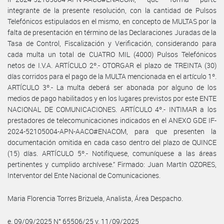
integrante de la presente resolución, con la cantidad de Pulsos
Telefónicos estipulados en el mismo, en concepto de MULTAS por la
falta de presentación en término de las Declaraciones Juradas de la
Tasa de Control, Fiscalización y Verificación, considerando para
cada multa un total de CUATRO MIL (4000) Pulsos Telefónicos
netos de I.V.A. ARTÍCULO 2º.- OTORGAR el plazo de TREINTA (30)
días corridos para el pago de la MULTA mencionada en el artículo 1º.
ARTÍCULO 3º.- La multa deberá ser abonada por alguno de los
medios de pago habilitados y en los lugares previstos por este ENTE
NACIONAL DE COMUNICACIONES. ARTÍCULO 4º.- INTIMAR a los
prestadores de telecomunicaciones indicados en el ANEXO GDE IF-
2024-52105004-APN-AACO#ENACOM, para que presenten la
documentación omitida en cada caso dentro del plazo de QUINCE
(15) días. ARTÍCULO 5º.- Notifíquese, comuníquese a las áreas
pertinentes y cumplido archívese.” Firmado: Juan Martín OZORES,
Interventor del Ente Nacional de Comunicaciones.
Maria Florencia Torres Brizuela, Analista, Área Despacho.
e. 09/09/2025 N° 65506/25 v. 11/09/2025