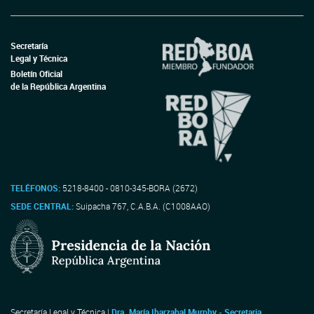
Secretaría
Legal y Técnica
Boletín Oficial
de la República Argentina
TELÉFONOS:
5218-8400 - 0810-345-BORA (2672)
SEDE CENTRAL:
Suipacha 767, C.A.B.A. (C1008AAO)
Secretaría Legal y Técnica |
Dra. María Ibarzabal Murphy - Secretaria