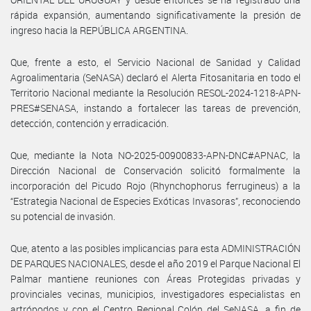
rápida expansión, aumentando significativamente la presión de
ingreso hacia la REPÚBLICA ARGENTINA.
Que, frente a esto, el Servicio Nacional de Sanidad y Calidad
Agroalimentaria (SeNASA) declaró el Alerta Fitosanitaria en todo el
Territorio Nacional mediante la Resolución RESOL-2024-1218-APN-
PRES#SENASA, instando a fortalecer las tareas de prevención,
detección, contención y erradicación.
Que, mediante la Nota NO-2025-00900833-APN-DNC#APNAC, la
Dirección Nacional de Conservación solicitó formalmente la
incorporación del Picudo Rojo (Rhynchophorus ferrugineus) a la
“Estrategia Nacional de Especies Exóticas Invasoras”, reconociendo
su potencial de invasión.
Que, atento a las posibles implicancias para esta ADMINISTRACIÓN
DE PARQUES NACIONALES, desde el año 2019 el Parque Nacional El
Palmar mantiene reuniones con Áreas Protegidas privadas y
provinciales vecinas, municipios, investigadores especialistas en
artrópodos y con el Centro Regional Colón del SeNASA, a fin de