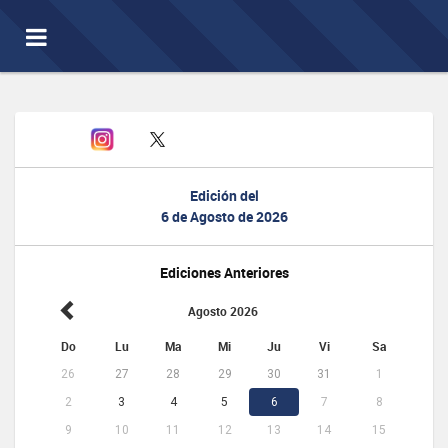
Toggle
navigation
Edición del
6 de Agosto de 2026
Ediciones Anteriores
Agosto 2026
Do
Lu
Ma
Mi
Ju
Vi
Sa
26
27
28
29
30
31
1
2
3
4
5
6
7
8
9
10
11
12
13
14
15