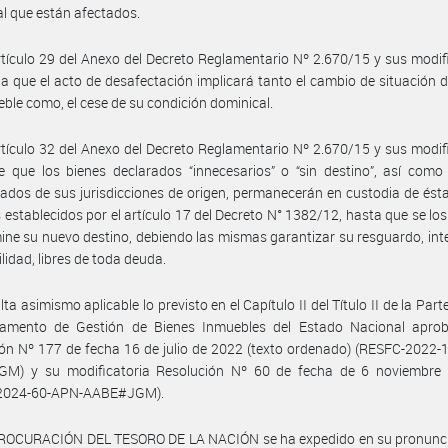
 al que están afectados.
rtículo 29 del Anexo del Decreto Reglamentario Nº 2.670/15 y sus modif
a que el acto de desafectación implicará tanto el cambio de situación d
eble como, el cese de su condición dominical.
rtículo 32 del Anexo del Decreto Reglamentario Nº 2.670/15 y sus modif
e que los bienes declarados “innecesarios” o “sin destino”, así como
ados de sus jurisdicciones de origen, permanecerán en custodia de ésta
 establecidos por el artículo 17 del Decreto N° 1382/12, hasta que se los
ine su nuevo destino, debiendo las mismas garantizar su resguardo, int
lidad, libres de toda deuda.
ta asimismo aplicable lo previsto en el Capítulo II del Título II de la Par
lamento de Gestión de Bienes Inmuebles del Estado Nacional apro
ón Nº 177 de fecha 16 de julio de 2022 (texto ordenado) (RESFC-2022
M) y su modificatoria Resolución Nº 60 de fecha de 6 noviembre
2024-60-APN-AABE#JGM).
PROCURACIÓN DEL TESORO DE LA NACIÓN se ha expedido en su pronunc