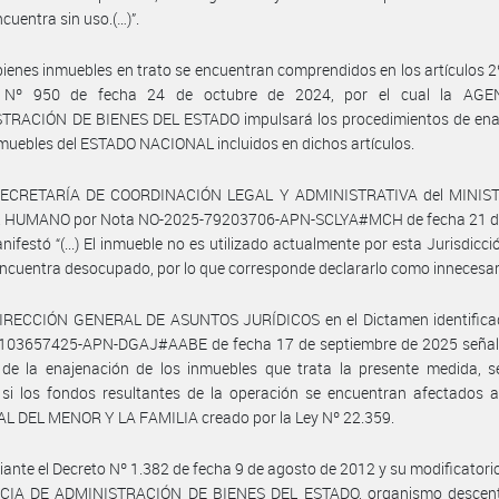
 encuentra sin uso.(…)”.
bienes inmuebles en trato se encuentran comprendidos en los artículos 2º
o Nº 950 de fecha 24 de octubre de 2024, por el cual la AGE
TRACIÓN DE BIENES DEL ESTADO impulsará los procedimientos de ena
nmuebles del ESTADO NACIONAL incluidos en dichos artículos.
SECRETARÍA DE COORDINACIÓN LEGAL Y ADMINISTRATIVA del MINIS
 HUMANO por Nota NO-2025-79203706-APN-SCLYA#MCH de fecha 21 de 
ifestó “(...) El inmueble no es utilizado actualmente por esta Jurisdicció
encuentra desocupado, por lo que corresponde declararlo como innecesario.
DIRECCIÓN GENERAL DE ASUNTOS JURÍDICOS en el Dictamen identific
-103657425-APN-DGAJ#AABE de fecha 17 de septiembre de 2025 señal
 de la enajenación de los inmuebles que trata la presente medida, s
r si los fondos resultantes de la operación se encuentran afectados
L DEL MENOR Y LA FAMILIA creado por la Ley Nº 22.359.
ante el Decreto Nº 1.382 de fecha 9 de agosto de 2012 y su modificatorio
CIA DE ADMINISTRACIÓN DE BIENES DEL ESTADO, organismo descent