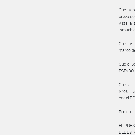
Que la 
prevalec
vista a 
inmuebles
Que las 
marco de
Que el 
ESTADO h
Que la p
Nros. 1.
por el P
Por ello,
EL PRES
DEL ES