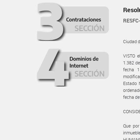
Resol
RESFC
Ciudad 
VISTO e
1.382 de
fecha 1
modific
Estado 
ordenad
fecha d
CONSID
Que por 
inmuebl
HUMANO 