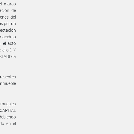
el marco
ación de
enes del
os por un
fectación
rmación o
, el acto
lo (...)”
STADO la
resentes
inmueble
nmuebles
 CAPITAL
ebiendo
ido en el