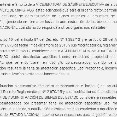
ente en el ámbito de la VICEJEFATURA DE GABINETE EJECUTIVA de la 
ETE DE MINISTROS, estableciéndose que será el órgano rector, central
 actividad de administración de bienes muebles e inmuebles de
, ejerciendo en forma exclusiva la administración de los bienes inmu
NACIONAL, cuando no corresponda a otros organismos estatales.
nciso 19 del artículo 8º del Decreto Nº 1.382/12 y el artículo 28 del 
Nº 2.670 de fecha 1º de diciembre de 2015 y sus modificatorios, reglamen
Decreto Nº 1.382/12, establecen que la AGENCIA DE ADMINISTRACIÓN D
ADO podrá desafectar aquellos bienes inmuebles propiedad de
L que se encontraren en uso y/o concesionados, cuando de s
ación resultare la falta de afectación específica, uso irrazonable, inconv
, subutilización o estado de innecesariedad.
ituación planteada se encuentra enmarcada en el inciso 1) del artícu
l Decreto Reglamentario Nº 2.670/15 y sus modificatorios que estable
 DE ADMINISTRACIÓN DE BIENES DEL ESTADO considerará inmuebles 
desafectados por presentar falta de afectación específica, uso irra
iente o indebido, subutilización o estado de innecesariedad a aquellos 
d del ESTADO NACIONAL que no sean necesarios para la gestión especí