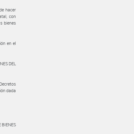
de hacer
atal, con
os bienes
ón en el
ENES DEL
 Decretos
ción dada
E BIENES