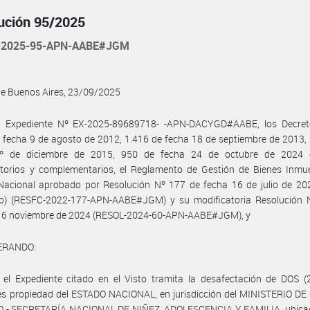
ución 95/2025
-2025-95-APN-AABE#JGM
de Buenos Aires, 23/09/2025
l Expediente Nº EX-2025-89689718- -APN-DACYGD#AABE, los Decret
 fecha 9 de agosto de 2012, 1.416 de fecha 18 de septiembre de 2013,
º de diciembre de 2015, 950 de fecha 24 de octubre de 2024
atorios y complementarios, el Reglamento de Gestión de Bienes Inmue
Nacional aprobado por Resolución Nº 177 de fecha 16 de julio de 202
o) (RESFC-2022-177-APN-AABE#JGM) y su modificatoria Resolución 
e 6 noviembre de 2024 (RESOL-2024-60-APN-AABE#JGM), y
ERANDO:
el Expediente citado en el Visto tramita la desafectación de DOS (2
es propiedad del ESTADO NACIONAL, en jurisdicción del MINISTERIO DE
- SECRETARÍA NACIONAL DE NIÑEZ, ADOLESCENCIA Y FAMILIA, ubicad