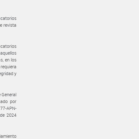
icatorios
e revista
icatorios
 aquellos
s, en los
 requiera
egridad y
te General
bado por
-177-APN-
 de 2024
iamiento