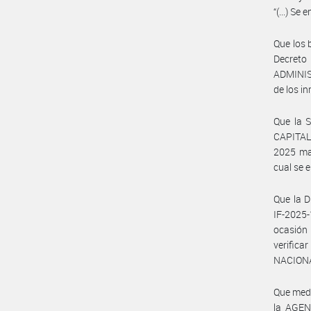
“(...) Se
Que los 
Decret
ADMINIS
de los i
Que la 
CAPITAL
2025 man
cual se 
Que la 
IF-2025
ocasión
verifica
NACIONA
Que medi
la AGEN