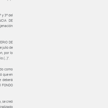
 y 3º del
NCIA DE
jenación
TERIO DE
julio de
n, por lo
(...)”.
ado como
ó que en
e deberá
 al FONDO
, se creó
ralizado