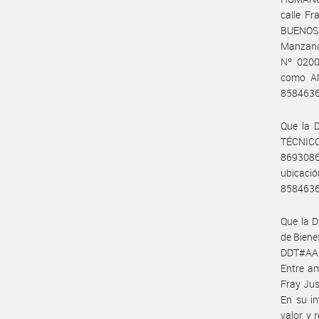
calle F
BUENOS 
Manzana
Nº 0200
como AN
8584636
Que la 
TÉCNICO
8693086
ubicaci
858463
Que la 
de Biene
DDT#AABE
Entre am
Fray Jus
En su in
valor y 