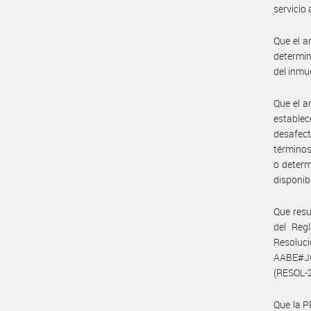
servicio
Que el a
determin
del inmu
Que el a
establec
desafect
términos
o determ
disponibi
Que resul
del Reg
Resoluci
AABE#JG
(RESOL-
Que la 