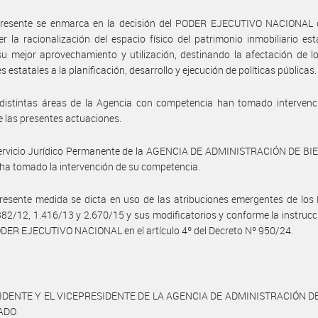
presente se enmarca en la decisión del PODER EJECUTIVO NACIONAL 
er la racionalización del espacio físico del patrimonio inmobiliario est
su mejor aprovechamiento y utilización, destinando la afectación de l
 estatales a la planificación, desarrollo y ejecución de políticas públicas.
distintas áreas de la Agencia con competencia han tomado intervenci
 las presentes actuaciones.
Servicio Jurídico Permanente de la AGENCIA DE ADMINISTRACIÓN DE BI
a tomado la intervención de su competencia.
resente medida se dicta en uso de las atribuciones emergentes de los
382/12, 1.416/13 y 2.670/15 y sus modificatorios y conforme la instruc
ODER EJECUTIVO NACIONAL en el artículo 4º del Decreto Nº 950/24.
IDENTE Y EL VICEPRESIDENTE DE LA AGENCIA DE ADMINISTRACIÓN D
TADO