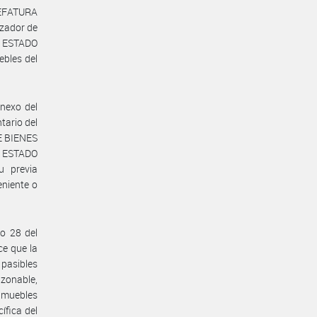
JEFATURA
izador de
l ESTADO
ebles del
Anexo del
tario del
E BIENES
l ESTADO
u previa
eniente o
lo 28 del
ce que la
pasibles
zonable,
inmuebles
fica del