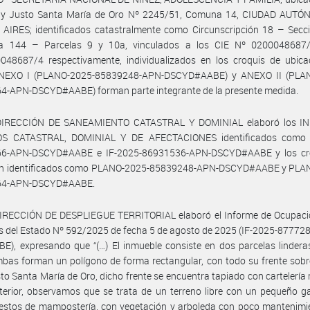
ray Justo Santa María de Oro Nº 2245/51, Comuna 14, CIUDAD AUT
AIRES; identificados catastralmente como Circunscripción 18 – Secc
 144 – Parcelas 9 y 10a, vinculados a los CIE Nº 0200048687
048687/4 respectivamente, individualizados en los croquis de ubica
EXO I (PLANO-2025-85839248-APN-DSCYD#AABE) y ANEXO II (PLA
4-APN-DSCYD#AABE) forman parte integrante de la presente medida.
DIRECCIÓN DE SANEAMIENTO CATASTRAL Y DOMINIAL elaboró los 
S CATASTRAL, DOMINIAL Y DE AFECTACIONES identificados como 
6-APN-DSCYD#AABE e IF-2025-86931536-APN-DSCYD#AABE y los cr
ón identificados como PLANO-2025-85839248-APN-DSCYD#AABE y PLA
64-APN-DSCYD#AABE.
DIRECCIÓN DE DESPLIEGUE TERRITORIAL elaboró el Informe de Ocupaci
s del Estado Nº 592/2025 de fecha 5 de agosto de 2025 (IF-2025-8777
), expresando que “(…) El inmueble consiste en dos parcelas linderas (...
bas forman un polígono de forma rectangular, con todo su frente sobre
to Santa María de Oro, dicho frente se encuentra tapiado con cartelería 
terior, observamos que se trata de un terreno libre con un pequeño g
restos de mampostería, con vegetación y arboleda con poco mantenimient