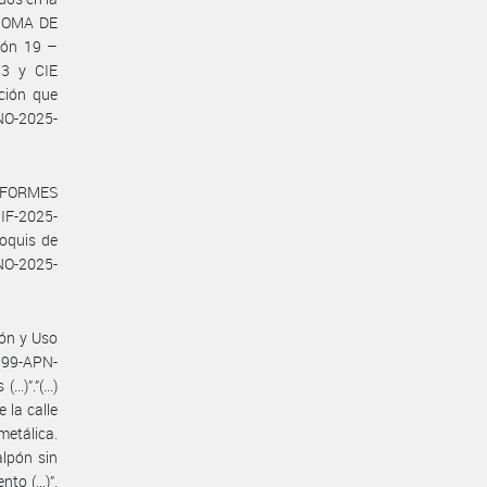
ÓNOMA DE
ión 19 –
/3 y CIE
ción que
NO-2025-
INFORMES
IF-2025-
oquis de
NO-2025-
ón y Uso
2899-APN-
)”.”(...)
 la calle
metálica.
alpón sin
o (...)”.