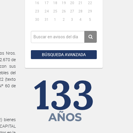
16
17
18
19
20
21
22
23
24
25
26
27
28
29
30
31
1
2
3
4
5
os Nros.
BÚSQUEDA AVANZADA
 2.670 de
 con sus
bles del
2 (texto
Nº 60 de
) bienes
 CAPITAL
os en la