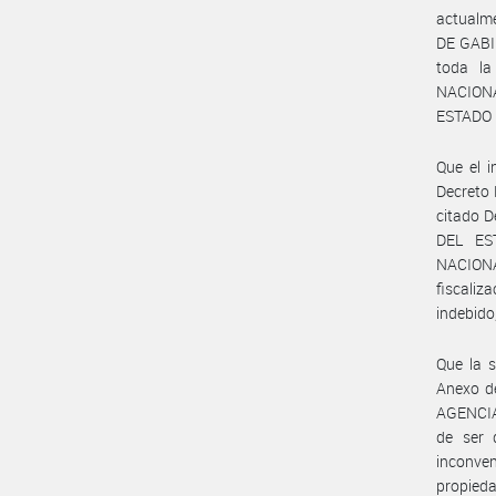
actualm
DE GABIN
toda la
NACIONAL
ESTADO 
Que el i
Decreto 
citado 
DEL EST
NACIONA
fiscaliz
indebido
Que la s
Anexo de
AGENCIA
de ser 
inconven
propieda