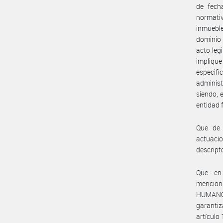
de fech
normati
inmuebl
dominio 
acto leg
implique
especifi
administ
siendo,
entidad 
Que de 
actuacio
descript
Que en 
mencion
HUMANO
garantiz
artículo