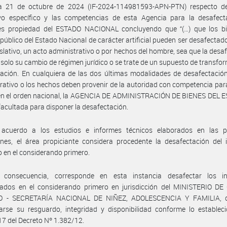
a 21 de octubre de 2024 (IF-2024-114981593-APN-PTN) respecto d
vo específico y las competencias de esta Agencia para la desafect
es propiedad del ESTADO NACIONAL concluyendo que “(…) que los bi
público del Estado Nacional de carácter artificial pueden ser desafectad
islativo, un acto administrativo o por hechos del hombre, sea que la desa
 solo su cambio de régimen jurídico o se trate de un supuesto de transfo
cación. En cualquiera de las dos últimas modalidades de desafectación
rativo o los hechos deben provenir de la autoridad con competencia para el
 en el orden nacional, la AGENCIA DE ADMINISTRACIÓN DE BIENES DEL E
facultada para disponer la desafectación.
acuerdo a los estudios e informes técnicos elaborados en las p
nes, el área propiciante considera procedente la desafectación del 
o en el considerando primero.
consecuencia, corresponde en esta instancia desafectar los i
ados en el considerando primero en jurisdicción del MINISTERIO DE
 - SECRETARÍA NACIONAL DE NIÑEZ, ADOLESCENCIA Y FAMILIA, d
arse su resguardo, integridad y disponibilidad conforme lo establec
 17 del Decreto Nº 1.382/12.