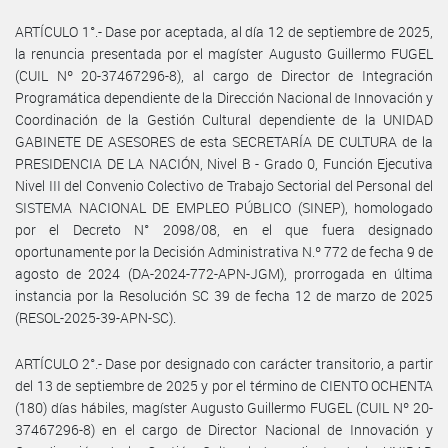
ARTÍCULO 1°.- Dase por aceptada, al día 12 de septiembre de 2025,
la renuncia presentada por el magíster Augusto Guillermo FUGEL
(CUIL Nº 20-37467296-8), al cargo de Director de Integración
Programática dependiente de la Dirección Nacional de Innovación y
Coordinación de la Gestión Cultural dependiente de la UNIDAD
GABINETE DE ASESORES de esta SECRETARÍA DE CULTURA de la
PRESIDENCIA DE LA NACIÓN, Nivel B - Grado 0, Función Ejecutiva
Nivel III del Convenio Colectivo de Trabajo Sectorial del Personal del
SISTEMA NACIONAL DE EMPLEO PÚBLICO (SINEP), homologado
por el Decreto N° 2098/08, en el que fuera designado
oportunamente por la Decisión Administrativa N.º 772 de fecha 9 de
agosto de 2024 (DA-2024-772-APN-JGM), prorrogada en última
instancia por la Resolución SC 39 de fecha 12 de marzo de 2025
(RESOL-2025-39-APN-SC).
ARTÍCULO 2°.- Dase por designado con carácter transitorio, a partir
del 13 de septiembre de 2025 y por el término de CIENTO OCHENTA
(180) días hábiles, magíster Augusto Guillermo FUGEL (CUIL Nº 20-
37467296-8) en el cargo de Director Nacional de Innovación y