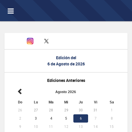
Toggle
navigation
Edición del
6 de Agosto de 2026
Ediciones Anteriores
Agosto 2026
Do
Lu
Ma
Mi
Ju
Vi
Sa
26
27
28
29
30
31
1
2
3
4
5
6
7
8
9
10
11
12
13
14
15