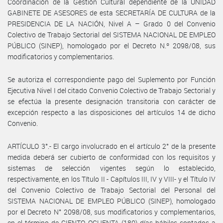
Coordinación de la Gestión Cultural dependiente de la UNIDAD
GABINETE DE ASESORES de esta SECRETARÍA DE CULTURA de la
PRESIDENCIA DE LA NACIÓN, Nivel A – Grado 0 del Convenio
Colectivo de Trabajo Sectorial del SISTEMA NACIONAL DE EMPLEO
PÚBLICO (SINEP), homologado por el Decreto N.º 2098/08, sus
modificatorios y complementarios.
Se autoriza el correspondiente pago del Suplemento por Función
Ejecutiva Nivel I del citado Convenio Colectivo de Trabajo Sectorial y
se efectúa la presente designación transitoria con carácter de
excepción respecto a las disposiciones del artículos 14 de dicho
Convenio.
ARTÍCULO 3°.- El cargo involucrado en el artículo 2° de la presente
medida deberá ser cubierto de conformidad con los requisitos y
sistemas de selección vigentes según lo establecido,
respectivamente, en los Título II - Capítulos III, IV y VIII- y el Título IV
del Convenio Colectivo de Trabajo Sectorial del Personal del
SISTEMA NACIONAL DE EMPLEO PÚBLICO (SINEP), homologado
por el Decreto N° 2098/08, sus modificatorios y complementarios,
en el término de CIENTO OCHENTA (180) días hábiles contados a