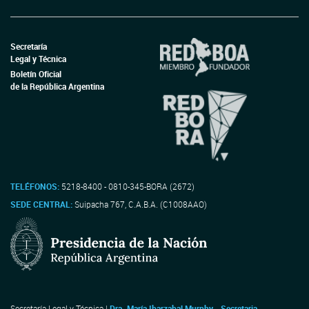
Secretaría
Legal y Técnica
Boletín Oficial
de la República Argentina
TELÉFONOS:
5218-8400 - 0810-345-BORA (2672)
SEDE CENTRAL:
Suipacha 767, C.A.B.A. (C1008AAO)
Secretaría Legal y Técnica |
Dra. María Ibarzabal Murphy - Secretaria