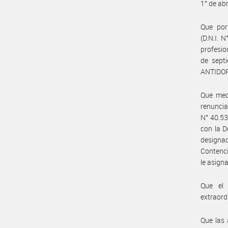
1° de abr
Que por
(D.N.I. 
profesio
de sept
ANTIDO
Que med
renunc
N° 40.53
con la D
designa
Contenci
le asign
Que el 
extraord
Que las