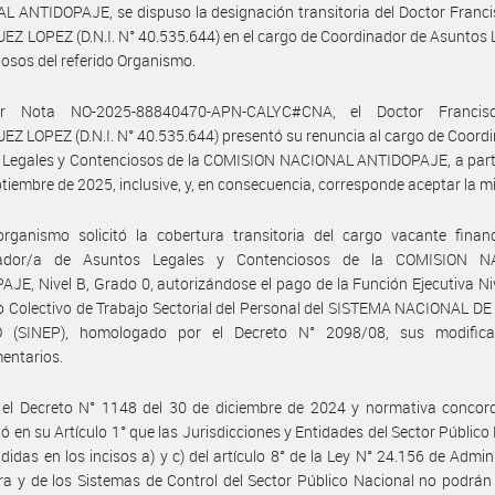
 ANTIDOPAJE, se dispuso la designación transitoria del Doctor Franc
Z LOPEZ (D.N.I. N° 40.535.644) en el cargo de Coordinador de Asuntos 
osos del referido Organismo.
r Nota NO-2025-88840470-APN-CALYC#CNA, el Doctor Francis
Z LOPEZ (D.N.I. N° 40.535.644) presentó su renuncia al cargo de Coord
Legales y Contenciosos de la COMISION NACIONAL ANTIDOPAJE, a partir
ptiembre de 2025, inclusive, y, en consecuencia, corresponde aceptar la 
organismo solicitó la cobertura transitoria del cargo vacante finan
nador/a de Asuntos Legales y Contenciosos de la COMISION N
JE, Nivel B, Grado 0, autorizándose el pago de la Función Ejecutiva Niv
 Colectivo de Trabajo Sectorial del Personal del SISTEMA NACIONAL D
 (SINEP), homologado por el Decreto N° 2098/08, sus modifica
entarios.
 el Decreto N° 1148 del 30 de diciembre de 2024 y normativa concord
ió en su Artículo 1° que las Jurisdicciones y Entidades del Sector Público
idas en los incisos a) y c) del artículo 8° de la Ley N° 24.156 de Admin
ra y de los Sistemas de Control del Sector Público Nacional no podrán