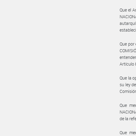
Que el A
NACIONA
autarquí
estableci
Que por 
COMISIÓN
entender
Artículo
Que la o
su ley d
Comisión
Que med
NACIONAL
de la ref
Que med