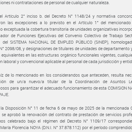
iones ni contrataciones de personal de cualquier naturaleza.
el Artículo 2° inciso b. del Decreto N° 1148/24 y normativa concord
ron las excepciones a lo previsto en el Artículo 1° del mencionado 
 exceptuada la cobertura transitoria de unidades organizativas incorp
dor de Funciones Ejecutivas del Convenio Colectivo de Trabajo Secto
l del SISTEMA NACIONAL DE EMPLEO PÚBLICO (SINEP), homologad
N° 2098/08, y designaciones de titulares de unidades de departamento y
 equivalentes en las estructuras orgánico funcionales vigentes, cualqui
en laboral y convencional aplicable al personal de cada jurisdicción y enti
íz de lo mencionado en los considerandos que anteceden, resulta nec
ción de un/a nuevo/a titular de la Coordinación de Asuntos L
iosos para garantizar el adecuado funcionamiento de esta COMISION 
PAJE.
 la Disposición N° 11 de fecha 6 de mayo de 2025 de la mencionada 
 se aprobó la renovación del contrato de prestación de servicios prof
os celebrado bajo el régimen del Decreto N° 1109/17 correspondie
María Florencia NOYA (D.N.I. N° 37.878.112) por el período comprendido