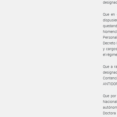
designac
Que en 
dispusie
quedando
Nomencla
Persona
Decreto 
y cargos
el régim
Que a ra
designa
Contenc
ANTIDO
Que por
Nacional
autónom
Doctora 