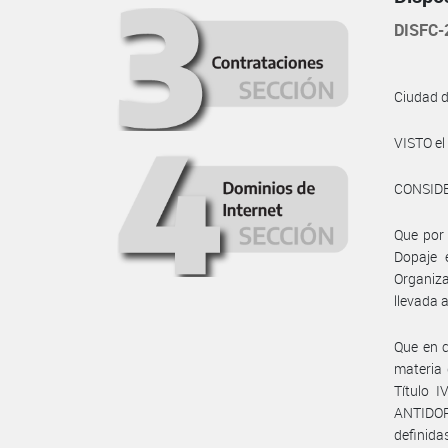
DISFC-
Ciudad 
VISTO e
CONSID
Que por 
Dopaje 
Organiza
llevada 
Que en 
materia 
Título 
ANTIDOPA
definida