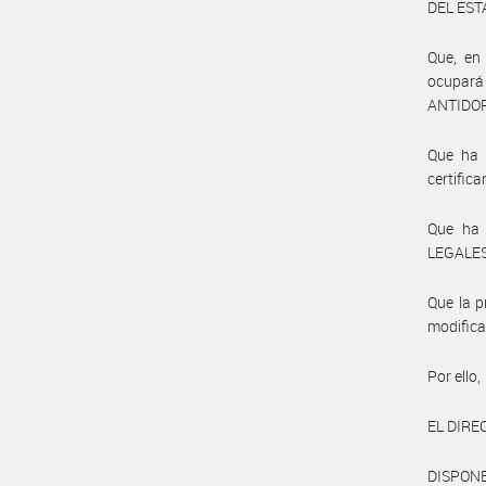
DEL ESTA
Que, en 
ocupará
ANTIDO
Que ha 
certific
Que ha 
LEGALES
Que la p
modificat
Por ello,
EL DIRE
DISPONE