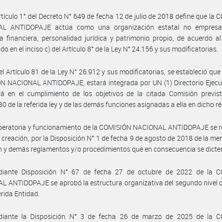
rtículo 1° del Decreto N° 649 de fecha 12 de julio de 2018 define que la
L ANTIDOPAJE actúa como una organización estatal no empresar
a financiera, personalidad jurídica y patrimonio propio, de acuerdo a
do en el inciso c) del Artículo 8° de la Ley N° 24.156 y sus modificatorias.
el Artículo 81 de la Ley N° 26.912 y sus modificatorias, se estableció que 
 NACIONAL ANTIDOPAJE, estará integrada por UN (1) Directorio Ejecut
á en el cumplimiento de los objetivos de la citada Comisión previst
 80 de la referida ley y de las demás funciones asignadas a ella en dicho r
peratoria y funcionamiento de la COMISIÓN NACIONAL ANTIDOPAJE se re
e creación, por la Disposición N° 1 de fecha 9 de agosto de 2018 de la m
 y demás reglamentos y/o procedimientos que en consecuencia se dicte
iante Disposición N° 67 de fecha 27 de octubre de 2022 de la 
 ANTIDOPAJE se aprobó la estructura organizativa del segundo nivel 
erida Entidad.
iante la Disposición N° 3 de fecha 26 de marzo de 2025 de la 