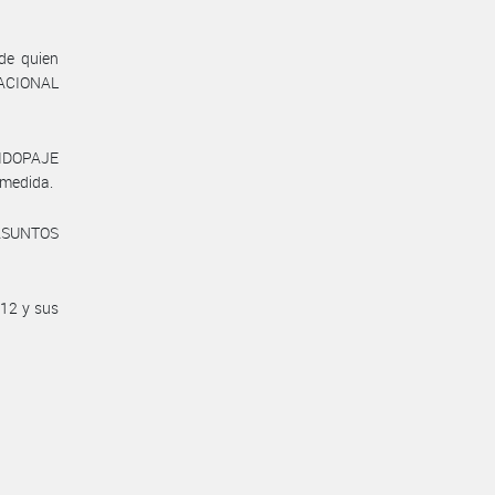
de quien
NACIONAL
TIDOPAJE
e medida.
 ASUNTOS
912 y sus