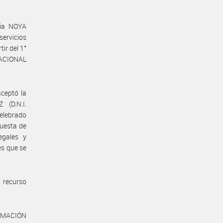
cia NOYA
servicios
ir del 1°
NACIONAL
ceptó la
(D.N.I.
celebrado
puesta de
egales y
es que se
 recurso
ORMACIÓN