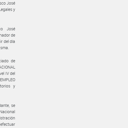
isco José
Legales y
co José
inador de
 del día
misma.
ciado de
ACIONAL
el IV del
E EMPLEO
torios y
ante, se
 Nacional
istración
 efectuar