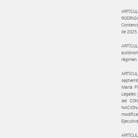
ARTÍCULO
RODRIGUE
Contenc
de 2025.
ARTÍCULO
autónomo
régimen 
ARTÍCUL
septiemb
María F
Legales
del CO
NACIONA
modifica
Ejecutiva
ARTÍCULO