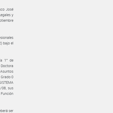
sco José
egales y
ptiembre
esionales
) bajo el
ía 1° de
a Doctora
 Asuntos
 Grado 0
SISTEMA
/08, sus
a Función
eberá ser