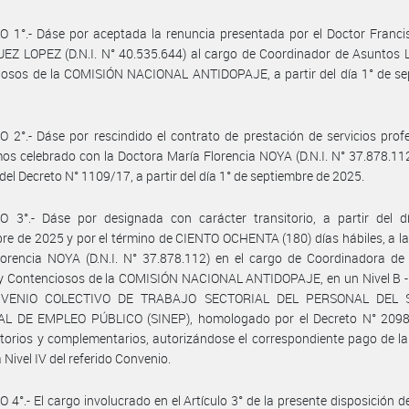
 1°.- Dáse por aceptada la renuncia presentada por el Doctor Franci
Z LOPEZ (D.N.I. N° 40.535.644) al cargo de Coordinador de Asuntos L
iosos de la COMISIÓN NACIONAL ANTIDOPAJE, a partir del día 1° de se
 2°.- Dáse por rescindido el contrato de prestación de servicios prof
s celebrado con la Doctora María Florencia NOYA (D.N.I. N° 37.878.112
del Decreto N° 1109/17, a partir del día 1° de septiembre de 2025.
O 3°.- Dáse por designada con carácter transitorio, a partir del d
re de 2025 y por el término de CIENTO OCHENTA (180) días hábiles, a l
lorencia NOYA (D.N.I. N° 37.878.112) en el cargo de Coordinadora de
 y Contenciosos de la COMISIÓN NACIONAL ANTIDOPAJE, en un Nivel B -
NVENIO COLECTIVO DE TRABAJO SECTORIAL DEL PERSONAL DEL 
L DE EMPLEO PÚBLICO (SINEP), homologado por el Decreto N° 2098
torios y complementarios, autorizándose el correspondiente pago de l
 Nivel IV del referido Convenio.
 4°.- El cargo involucrado en el Artículo 3° de la presente disposición d