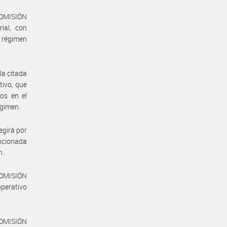
 COMISIÓN
ial, con
l régimen
la citada
ivo, que
os en el
égimen.
girá por
encionada
n.
COMISIÓN
operativo
COMISIÓN