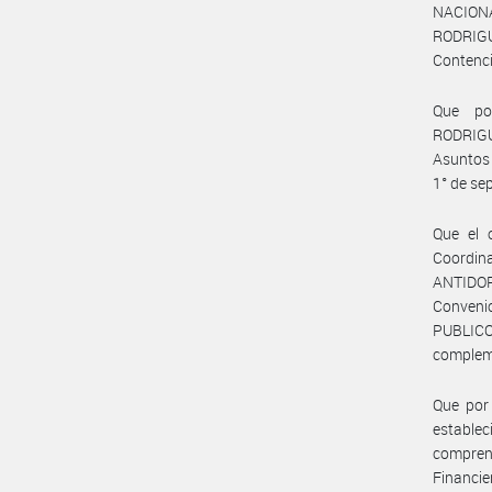
NACIONAL
RODRIGUE
Contenci
Que po
RODRIGUE
Asuntos 
1° de se
Que el 
Coordi
ANTIDOPA
Convenio
PUBLICO
complem
Que por
establec
comprend
Financie