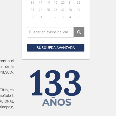
16
17
18
19
20
21
22
23
24
25
26
27
28
29
30
31
1
2
3
4
5
BÚSQUEDA AVANZADA
contra el
al de la
-UNESCO-,
TINA, en
pítulo I,
NACIONAL
tidopaje,