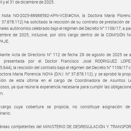
il y el 31 de diciembre de 2025.
 Nota NO-2025-88988592-APN-VCEI#CNA, la Doctora María Floren
N° 37.878.112) ha solicitado la rescisión de su contrato de prestación de 
nales autónomos celebrado bajo el régimen del Decreto N° 1109/17, a part
iembre de 2025, inclusive, por otro cargo dentro de la COMISIÓN 
PAJE.
iante Acta de Directorio N° 112 de fecha 29 de agosto de 2025 se a
ia presentada por el Doctor Francisco José RODRIGUEZ LOPEZ 
5.644), la rescisión del contrato bajo el régimen del Decreto N° 1109/17 
octora María Florencia NOYA (D.N.I. N° 37.878.112), y se aprobó la pro
ción de esta última en el cargo de Coordinadora de Asuntos L
osos, ya que reúne la experiencia necesaria para cumplir las obligacion
an.
cargo cuya cobertura se propicia, no constituye asignación de
inario.
 áreas competentes del MINISTERIO DE DESREGULACIÓN Y TRANSF