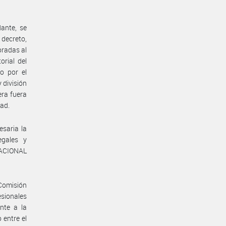
ante, se
decreto,
oradas al
rial del
o por el
 división
era fuera
dad.
esaria la
egales y
NACIONAL
Comisión
esionales
nte a la
 entre el