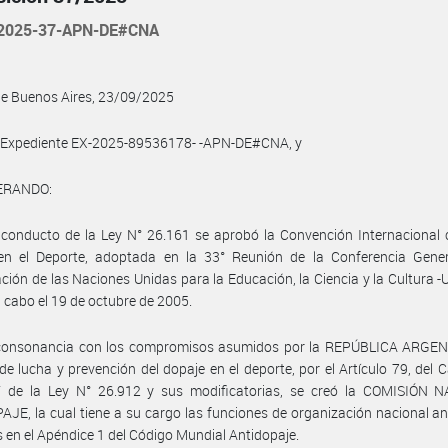
2025-37-APN-DE#CNA
de Buenos Aires, 23/09/2025
l Expediente EX-2025-89536178- -APN-DE#CNA, y
ERANDO:
conducto de la Ley N° 26.161 se aprobó la Convención Internacional 
en el Deporte, adoptada en la 33° Reunión de la Conferencia Gener
ción de las Naciones Unidas para la Educación, la Ciencia y la Cultura 
a cabo el 19 de octubre de 2005.
consonancia con los compromisos asumidos por la REPÚBLICA ARGEN
de lucha y prevención del dopaje en el deporte, por el Artículo 79, del Ca
IV de la Ley N° 26.912 y sus modificatorias, se creó la COMISIÓN 
JE, la cual tiene a su cargo las funciones de organización nacional an
s en el Apéndice 1 del Código Mundial Antidopaje.