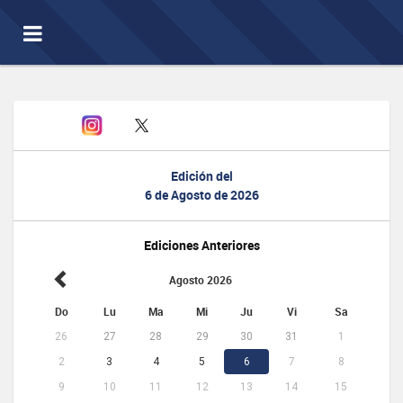
Toggle
navigation
Edición del
6 de Agosto de 2026
Ediciones Anteriores
Agosto 2026
Do
Lu
Ma
Mi
Ju
Vi
Sa
26
27
28
29
30
31
1
2
3
4
5
6
7
8
9
10
11
12
13
14
15