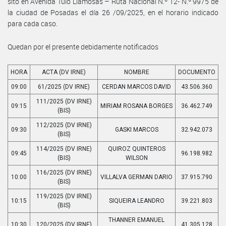
sito en Avenida Tulo Llamosas – Ruta Nacional N.º 12- N.º 9975 de
la ciudad de Posadas el día 26 /09/2025, en el horario indicado
para cada caso.
Quedan por el presente debidamente notificados
HORA
ACTA (DV IRNE)
NOMBRE
DOCUMENTO
09:00
61/2025 (DV IRNE)
CERDAN MARCOS DAVID
43.506.360
111/2025 (DV IRNE)
09:15
MIRIAM ROSANA BORGES
36.462.749
(BIS)
112/2025 (DV IRNE)
09:30
GASKI MARCOS
32.942.073
(BIS)
114/2025 (DV IRNE)
QUIROZ QUINTEROS
09:45
96.198.982
(BIS)
WILSON
116/2025 (DV IRNE)
10:00
VILLALVA GERMAN DARIO
37.915.790
(BIS)
119/2025 (DV IRNE)
10:15
SIQUEIRA LEANDRO
39.221.803
(BIS)
THANNER EMANUEL
10:30
120/2025 (DV IRNE)
41.305.128