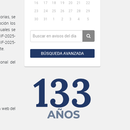
16
17
18
19
20
21
22
23
24
25
26
27
28
29
orias, se
30
31
1
2
3
4
5
pción los
uales se
IF-2025-
F-2025-
te.
BÚSQUEDA AVANZADA
onal del
n web del