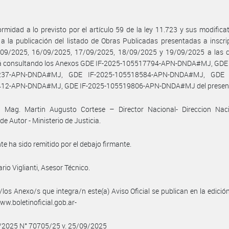
rmidad a lo previsto por el artículo 59 de la ley 11.723 y sus modificat
a la publicación del listado de Obras Publicadas presentadas a inscri
/09/2025, 16/09/2025, 17/09/2025, 18/09/2025 y 19/09/2025 a las c
á consultando los Anexos GDE IF-2025-105517794-APN-DNDA#MJ, GDE 
237-APN-DNDA#MJ, GDE IF-2025-105518584-APN-DNDA#MJ, GDE I
12-APN-DNDA#MJ, GDE IF-2025-105519806-APN-DNDA#MJ del presen
: Mag. Martin Augusto Cortese – Director Nacional- Direccion Naci
de Autor - Ministerio de Justicia.
nte ha sido remitido por el debajo firmante.
rio Viglianti, Asesor Técnico.
/los Anexo/s que integra/n este(a) Aviso Oficial se publican en la edició
w.boletinoficial.gob.ar-
9/2025 N° 70705/25 v. 25/09/2025