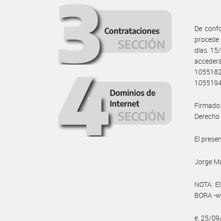
De confo
procede 
días 15
acceder
105518
1055194
Firmado
Derecho 
El prese
Jorge Ma
NOTA: El
BORA -ww
e. 25/0