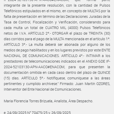
integrante de la presente resolución, con la cantidad de Pulsos
Telefónicos estipulados en el mismo, en concepto de MULTAS por la
falta de presentación en término de las Declaraciones Juradas de la
Tasa de Control, Fiscalización y Verificación, considerando para
cada multa un total de CUATRO MIL (4000) Pulsos Telefónicos
netos de I.V.A. ARTÍCULO 2º.- OTORGAR el plazo de TREINTA (30)
días corridos para el pago de la MULTA mencionada en el artículo 1º.
ARTÍCULO 3º.- La multa deberá ser abonada por alguno de los
medios de pago habilitados y en los lugares previstos por este ENTE
NACIONAL DE COMUNICACIONES. ARTÍCULO 4º.- INTIMAR a los
prestadores de telecomunicaciones indicados en el ANEXO GDE IF-
2024-52103130-APN-AACO#ENACOM, para que presenten la
documentación omitida en cada caso dentro del plazo de QUINCE
(15) días. ARTÍCULO 5º.- Notifíquese, comuníquese a las áreas
pertinentes y cumplido archívese.” Firmado: Juan Martín OZORES,
Interventor del Ente Nacional de Comunicaciones.
Maria Florencia Torres Brizuela, Analista, Área Despacho.
e. 24/09/2025 N° 70475/25 v. 26/09/2025