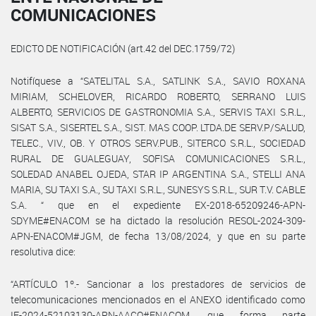
COMUNICACIONES
EDICTO DE NOTIFICACIÓN (art.42 del DEC.1759/72)
Notifíquese a “SATELITAL S.A., SATLINK S.A., SAVIO ROXANA
MIRIAM, SCHELOVER, RICARDO ROBERTO, SERRANO LUIS
ALBERTO, SERVICIOS DE GASTRONOMIA S.A., SERVIS TAXI S.R.L.,
SISAT S.A., SISERTEL S.A., SIST. MAS COOP. LTDA.DE SERV.P/SALUD,
TELEC., VIV., OB. Y OTROS SERV.PUB., SITERCO S.R.L., SOCIEDAD
RURAL DE GUALEGUAY, SOFISA COMUNICACIONES S.R.L.,
SOLEDAD ANABEL OJEDA, STAR IP ARGENTINA S.A., STELLI ANA
MARIA, SU TAXI S.A., SU TAXI S.R.L., SUNESYS S.R.L., SUR T.V. CABLE
S.A. “ que en el expediente EX-2018-65209246-APN-
SDYME#ENACOM se ha dictado la resolución RESOL-2024-309-
APN-ENACOM#JGM, de fecha 13/08/2024, y que en su parte
resolutiva dice:
“ARTÍCULO 1º.- Sancionar a los prestadores de servicios de
telecomunicaciones mencionados en el ANEXO identificado como
IF-2024-52103130-APN-AACO#ENACOM, que forma parte