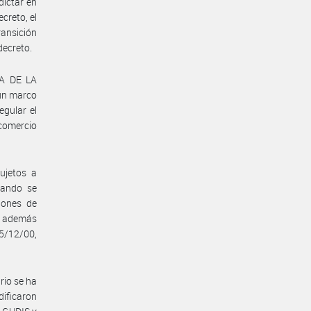
dictar en
creto, el
ransición
decreto.
IA DE LA
 un marco
egular el
comercio
jetos a
uando se
iones de
 y además
5/12/00,
rio se ha
dificaron