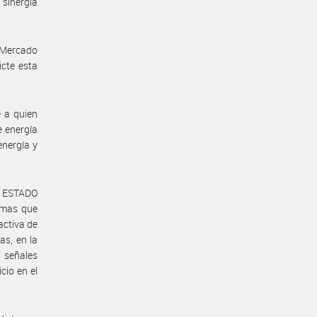
 sinergia
l Mercado
icte esta
e a quien
e energía
energía y
l ESTADO
ormas que
activa de
as, en la
 señales
cio en el