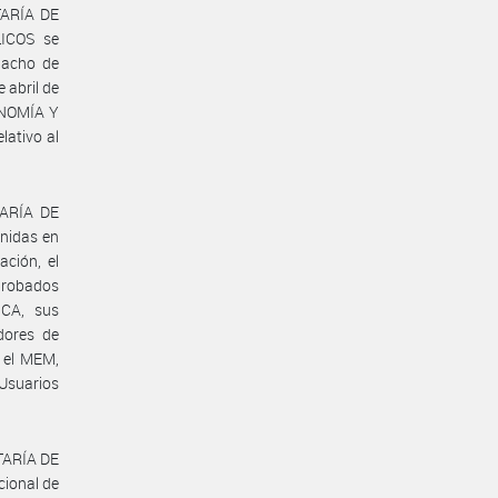
TARÍA DE
ICOS se
pacho de
 abril de
ONOMÍA Y
lativo al
TARÍA DE
nidas en
ción, el
aprobados
CA, sus
dores de
n el MEM,
 Usuarios
ETARÍA DE
cional de