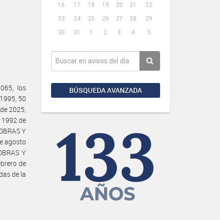
16
17
18
19
20
21
22
23
24
25
26
27
28
29
30
31
1
2
3
4
5
065, los
BÚSQUEDA AVANZADA
 1995, 50
 de 2025,
e 1992 de
 OBRAS Y
de agosto
 OBRAS Y
brero de
das de la