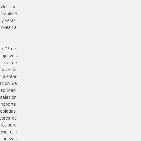
 elección
establece
 y veraz,
provean a
lo 2º del
objetivos
bución de
omover la
 alentar
ación de
abilidad,
stalación
ansporte,
ropiadas;
idores de
iles para
io; (vii)
de nuevas