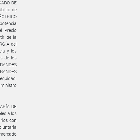
RGADO DE
blico de
LÉCTRICO
otencia
l Precio
ir de la
RGÍA del
ia y los
s de los
 GRANDES
GRANDES
nequidad,
uministro
TARÍA DE
es a los
arios con
oluntaria
l mercado