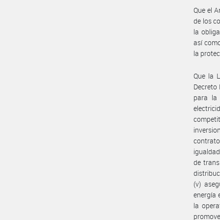
Que el A
de los c
la oblig
así como
la prote
Que la L
Decreto 
para la 
electric
competi
inversio
contrato
igualdad
de trans
distribu
(v) aseg
energía 
la opera
promover