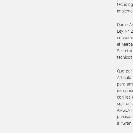
tecnolo
implemen
Que el A
Ley N° 2
consumo 
el Merc
Secreta
técnicos
Que por 
Artículo
para amp
de cons
con los 
sujetos 
ARGENTI
precisar
al “Gran 