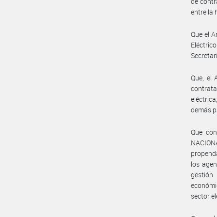
de contr
entre la
Que el A
Eléctric
Secretar
Que, el 
contrata
eléctric
demás pa
Que conf
NACIONAL
propenda
los agen
gestión
económic
sector el