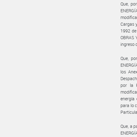
Que, po
ENERGÍ
modific
Cargas y
1992 de
OBRAS Y 
ingreso 
Que, po
ENERGÍA
los Ane
Despacho
por la
modific
energía 
para lo 
Particul
Que, a p
ENERGÍA 