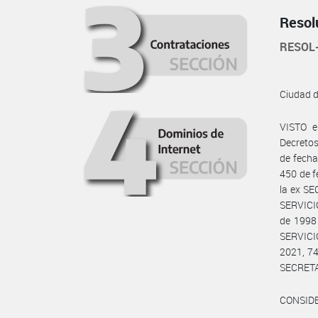
Resol
RESOL
Ciudad 
VISTO e
Decretos
de fecha
450 de f
la ex S
SERVICIO
de 1998
SERVICI
2021, 74
SECRETA
CONSID