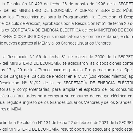
r la Resolución N° 423 de fecha 26 de agosto de 1998 de la SECRE
A del ex MINISTERIO DE ECONOMÍA Y OBRAS Y SERVICIOS PÚBL
aron los “Procedimientos para la Programación, la Operación, el Des
 el Cálculo de Precios”, aprobados por la Resolución N° 61 de fecha 29 de
 la ex SECRETARÍA DE ENERGÍA ELÉCTRICA del ex MINISTERIO DE EC
SERVICIOS PÚBLICOS y sus modificatorias y complementarias, en lo re
de nuevos agentes al MEM y a los Grandes Usuarios Menores.
r la Resolución N° 66 de fecha 31 de marzo de 2000 de la SECRE
 del MINISTERIO DE ECONOMÍA se adecuaron las disposiciones conte
xos 17 y 29 de los “Procedimientos para la Programación de la Opera
 de Cargas y el Cálculo de Precios” en el MEM (Los Procedimientos) 
 Resolución Nº 61/92 de la ex SECRETARÍA DE ENERGÍA ELÉCTRI
atorias y complementarias, para ampliar el espectro de los consumi
eléctrica facultados para comprar su consumo de energía eléctrica e
cual reguló el ingreso de los Grandes Usuarios Menores y de los Grandes
ares al MEM.
artir de la Resolución N° 131 de fecha 22 de febrero de 2021 de la SECR
del MINISTERIO DE ECONOMÍA, resultó oportuno adecuar el precio esta