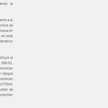
iendo la
entó a la
ística de
bloque en
 en esta
rámetros
tituyó el
1.398/92,
erísticas
n bloque
, estando
l SISTEMA
ultad de
acterizan