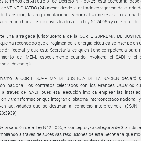
os términos del Artículo 3° del Decreto N° 450/25, esta Secretaría, debe 
 de VEINTICUATRO (24) meses desde la entrada en vigencia del citado de
de transición, las reglamentaciones y normativa necesaria para una t
y ordenada hacia los objetivos fijados en la Ley N° 24.065 y en el referido 
ste una arraigada jurisprudencia de la CORTE SUPREMA DE JUSTIC
ue ha reconocido que el régimen de la energía eléctrica se inscribe en
ación federal, y que esta Secretaría, es quien tiene competencia para r
amiento del MEM, especialmente cuando involucra el SADI y el 
incial de energía.
imismo la CORTE SUPREMA DE JUSTICIA DE LA NACIÓN declaró su
cción nacional, los contratos celebrados con los Grandes Usuarios c
 a través del SADI, pues esa ejecución implica emplear las instalac
ión y transformación que integran el sistema interconectado nacional,
yen actividades que se destinan al comercio interprovincial (CSJN, 
323:3939).
e la sanción de la Ley N° 24.065, el concepto y/o categoría de Gran Usua
mpliando a través de sucesivas resoluciones de esta Secretaría que mo