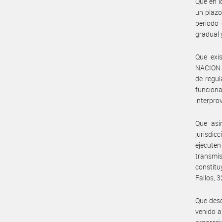
Que en l
un plazo
periodo 
gradual 
Que exi
NACION q
de regul
funcion
interprov
Que as
jurisdi
ejecuten
transmis
constitu
Fallos, 
Que desd
venido a