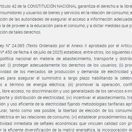
rtículo 42 de la CONSTITUCIÓN NACIONAL garantiza el derecho a la libre
onsumidores y usuarios de bienes y servicios en la relación de consumo; 
ación de las autoridades de asegurar el acceso a información adecuada
 la de proveer a la educación para el consumo; y a dictar medidas que 
cción de tales derechos.
ey N° 24.065 (Texto Ordenado por el Anexo II aprobado por el Artícu
Nº 450 de fecha 4 de julio de 2025) establece, entre otros, los siguientes 
política nacional en materia de abastecimiento, transporte y distri
idad: (i) proteger adecuadamente los derechos de los usuarios; (ii) pr
tividad de los mercados de producción y demanda de electricidad y
nes para asegurar el suministro a largo plazo habilitando la celebr
s a término de energía eléctrica; (iii) promover la operación, confi
, libre acceso, no discriminación y uso generalizado de los servicios e in
porte y distribución de electricidad; (iv) incentivar el abastecimiento, tr
ción y uso eficiente de la electricidad fijando metodologías tarifarias ap
urar, tanto como sea posible, la libertad de elección de los consum
eléctrica en las relaciones de consumo; (vi) establecer procedimientos ág
tividad inmediata de señales económicas que vinculen calidad con prec
 la eficiente diversificación de la matriz energética, la incorporación 