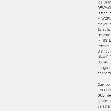
los Gra
DESPACH
Distrib
MAYORI
mayor o
Estabili
Resoluc
MINISTE
Precios 
Distrib
USUARI
USUARIOS
desigual
de energí
Que, po
ENERGÍA
GUDI del
iguales 
caracter