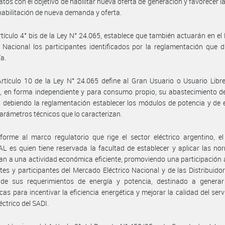
atos con el objetivo de habilitar nueva oferta de generación y favorecer la
 habilitación de nueva demanda y oferta.
rtículo 4° bis de la Ley N° 24.065, establece que también actuarán en e
o Nacional los participantes identificados por la reglamentación que d
ía.
Artículo 10 de la Ley N° 24.065 define al Gran Usuario o Usuario Libr
, en forma independiente y para consumo propio, su abastecimiento d
a, debiendo la reglamentación establecer los módulos de potencia y de 
rámetros técnicos que lo caracterizan.
orme al marco regulatorio que rige el sector eléctrico argentino, e
 es quien tiene reservada la facultad de establecer y aplicar las n
n a una actividad económica eficiente, promoviendo una participación 
tes y participantes del Mercado Eléctrico Nacional y de las Distribuidor
 de sus requerimientos de energía y potencia, destinado a generar
as para incentivar la eficiencia energética y mejorar la calidad del servi
éctrico del SADI.