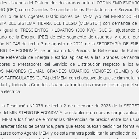
ndes Usuarios del Distribuidor declarados ante el ORGANISMO ENCA
O (OED) como Grandes Demandas de los Prestadores del Servicio Pú
ución o de los Agentes Distribuidores del MEM y/o del MERCADO E
STA DEL SISTEMA TIERRA DEL FUEGO (MEMSTDF) con demanda de p
 igual a TRESCIENTOS KILOVATIOS (300 kW)- GUDIS-, ajustando e
zado de la Energía (PEE) de este segmento de usuarios, y que a part
ión N° 748 de fecha 3 de agosto de 2021 de la SECRETARÍA DE ENE
RIO DE ECONOMÍA, se unificaron los Precios de Referencia de Potenc
de Referencia de Energía Eléctrica aplicables a las Grandes Demanda
uidores o Prestadores del Servicio de Distribución respecto a los
OS MAYORES (GUMA), GRANDES USUARIOS MENORES (GUME) y 
 PARTICULARES (GUPA) del MEM, con el objetivo de que se elimine la i
dad y todos los Grandes Usuarios afronten los mismos costos por el s
a eléctrica.
r la Resolución N° 976 de fecha 2 de diciembre de 2023 de la SECRE
 del MINISTERIO DE ECONOMÍA se establecieron nuevos cargos aplicabl
 MEM a los fines de eliminar las diferencias de precios entre los usu
características de demanda, para que éstos puedan decidir de forma v
izarse como Agente MEM, y de esta manera posibilitar la ampliación de