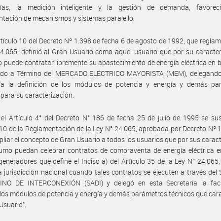
gías, la medición inteligente y la gestión de demanda, favorec
tación de mecanismos y sistemas para ello.
rtículo 10 del Decreto Nº 1.398 de fecha 6 de agosto de 1992, que reglam
4.065, definió al Gran Usuario como aquel usuario que por su caracter
puede contratar libremente su abastecimiento de energía eléctrica en 
ado a Término del MERCADO ELÉCTRICO MAYORISTA (MEM), delegando
ría la definición de los módulos de potencia y energía y demás pa
 para su caracterización.
el Artículo 4° del Decreto N° 186 de fecha 25 de julio de 1995 se sus
 10 de la Reglamentación de la Ley N° 24.065, aprobada por Decreto Nº 
liar el concepto de Gran Usuario a todos los usuarios que por sus caract
umo puedan celebrar contratos de compraventa de energía eléctrica e
generadores que define el Inciso a) del Artículo 35 de la Ley N° 24.065
a jurisdicción nacional cuando tales contratos se ejecuten a través de
NO DE INTERCONEXIÓN (SADI) y delegó en esta Secretaría la fac
 los módulos de potencia y energía y demás parámetros técnicos que car
Usuario”.