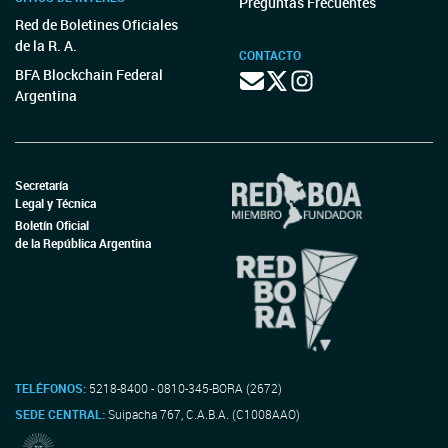
Preguntas Frecuentes
Red de Boletines Oficiales
de la R. A.
CONTACTO
BFA Blockchain Federal
Argentina
Secretaría
Legal y Técnica
Boletín Oficial
de la República Argentina
TELÉFONOS:
5218-8400 - 0810-345-BORA (2672)
SEDE CENTRAL:
Suipacha 767, C.A.B.A. (C1008AAO)