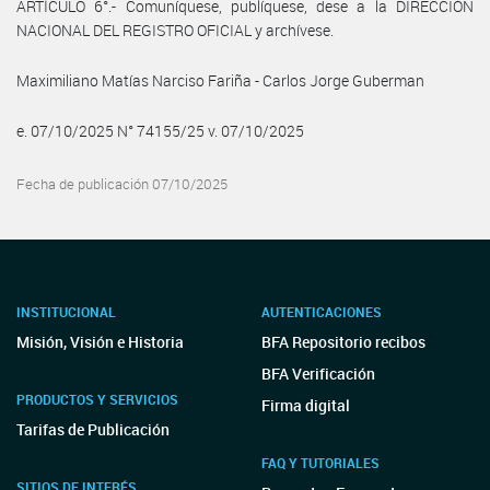
ARTÍCULO 6°.- Comuníquese, publíquese, dese a la DIRECCIÓN
NACIONAL DEL REGISTRO OFICIAL y archívese.
Maximiliano Matías Narciso Fariña - Carlos Jorge Guberman
e. 07/10/2025 N° 74155/25 v. 07/10/2025
Fecha de publicación 07/10/2025
INSTITUCIONAL
AUTENTICACIONES
Misión, Visión e Historia
BFA Repositorio recibos
BFA Verificación
PRODUCTOS Y SERVICIOS
Firma digital
Tarifas de Publicación
FAQ Y TUTORIALES
SITIOS DE INTERÉS